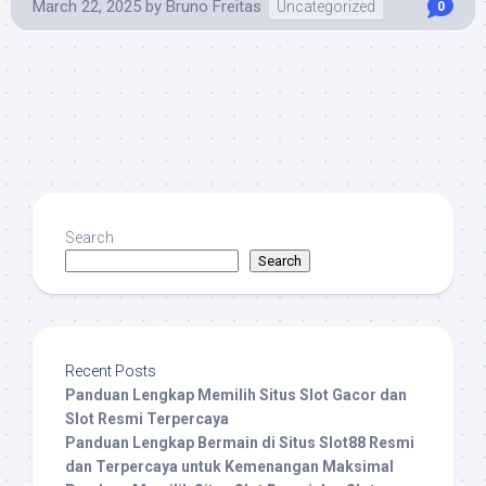
March 22, 2025
by
Bruno Freitas
Uncategorized
0
Search
Search
Recent Posts
Panduan Lengkap Memilih Situs Slot Gacor dan
Slot Resmi Terpercaya
Panduan Lengkap Bermain di Situs Slot88 Resmi
dan Terpercaya untuk Kemenangan Maksimal