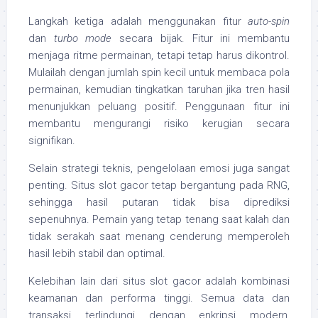
Langkah ketiga adalah menggunakan fitur
auto-spin
dan
turbo mode
secara bijak. Fitur ini membantu
menjaga ritme permainan, tetapi tetap harus dikontrol.
Mulailah dengan jumlah spin kecil untuk membaca pola
permainan, kemudian tingkatkan taruhan jika tren hasil
menunjukkan peluang positif. Penggunaan fitur ini
membantu mengurangi risiko kerugian secara
signifikan.
Selain strategi teknis, pengelolaan emosi juga sangat
penting. Situs slot gacor tetap bergantung pada RNG,
sehingga hasil putaran tidak bisa diprediksi
sepenuhnya. Pemain yang tetap tenang saat kalah dan
tidak serakah saat menang cenderung memperoleh
hasil lebih stabil dan optimal.
Kelebihan lain dari situs slot gacor adalah kombinasi
keamanan dan performa tinggi. Semua data dan
transaksi terlindungi dengan enkripsi modern,