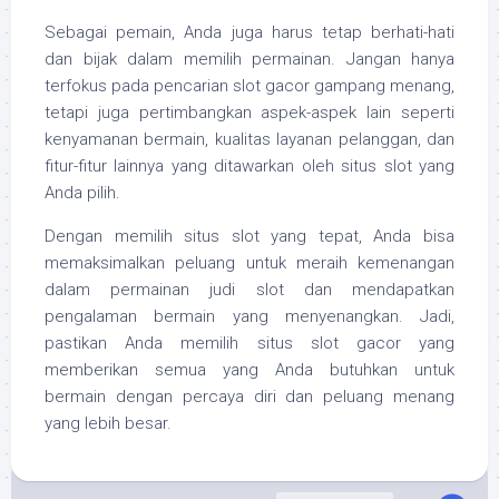
Sebagai pemain, Anda juga harus tetap berhati-hati
dan bijak dalam memilih permainan. Jangan hanya
terfokus pada pencarian slot gacor gampang menang,
tetapi juga pertimbangkan aspek-aspek lain seperti
kenyamanan bermain, kualitas layanan pelanggan, dan
fitur-fitur lainnya yang ditawarkan oleh situs slot yang
Anda pilih.
Dengan memilih situs slot yang tepat, Anda bisa
memaksimalkan peluang untuk meraih kemenangan
dalam permainan judi slot dan mendapatkan
pengalaman bermain yang menyenangkan. Jadi,
pastikan Anda memilih situs slot gacor yang
memberikan semua yang Anda butuhkan untuk
bermain dengan percaya diri dan peluang menang
yang lebih besar.