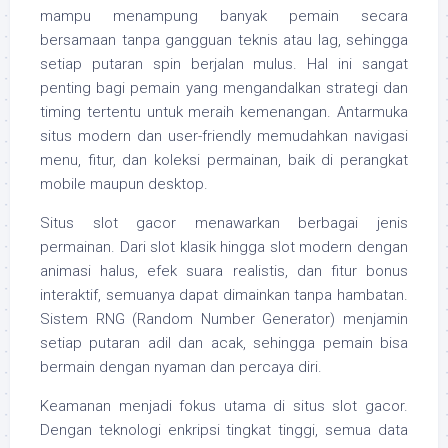
mampu menampung banyak pemain secara
bersamaan tanpa gangguan teknis atau lag, sehingga
setiap putaran spin berjalan mulus. Hal ini sangat
penting bagi pemain yang mengandalkan strategi dan
timing tertentu untuk meraih kemenangan. Antarmuka
situs modern dan user-friendly memudahkan navigasi
menu, fitur, dan koleksi permainan, baik di perangkat
mobile maupun desktop.
Situs slot gacor menawarkan berbagai jenis
permainan. Dari slot klasik hingga slot modern dengan
animasi halus, efek suara realistis, dan fitur bonus
interaktif, semuanya dapat dimainkan tanpa hambatan.
Sistem RNG (Random Number Generator) menjamin
setiap putaran adil dan acak, sehingga pemain bisa
bermain dengan nyaman dan percaya diri.
Keamanan menjadi fokus utama di situs slot gacor.
Dengan teknologi enkripsi tingkat tinggi, semua data