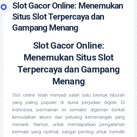
Slot Gacor Online: Menemukan
Situs Slot Terpercaya dan
Gampang Menang
Slot Gacor Online:
Menemukan Situs Slot
Terpercaya dan Gampang
Menang
Slot online telah menjadi salah satu bentuk hiburan
yang paling populer di dunia perjudian digital. Di
Indonesia, permainan ini semakin digemari berkat
kemudahan akses dan peluang kemenangan yang
menarik. Namun, untuk mendapatkan pengalaman
bermain yang optimal, sangat penting untuk memilih