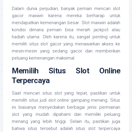
Dalam dunia perjudian, banyak pemain mencari slot
gacor maxwin karena mereka berharap untuk
mendapatkan kemenangan besar. Slot maxwin adalah
kondisi dimana pemain bisa meraih jackpot atau
hadiah utama. Oleh karena itu, sangat penting untuk
memilih situs slot gacor yang menawarkan akses ke
mesin-mesin yang sedang gacor dan memberikan
peluang kemenangan maksimal.
Memilih Situs Slot Online
Terpercaya
Saat mencari situs slot yang tepat, pastikan untuk
memilih situs judi slot online gampang menang. Situs
ini biasanya menyediakan berbagai jenis permainan
slot yang mudah dipahami dan memiliki peluang
menang yang lebih tinggi. Selain itu, pastikan juga
bahwa situs tersebut adalah situs slot terpercaya