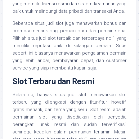
yang memiliki lisensi resmi dan sistem keamanan yang
baik untuk melindungi data pribadi dan transaksi Anda.
Beberapa situs judi slot juga menawarkan bonus dan
promosi menarik bagi pemain baru dan pemain setia.
Pilihlah situs judi slot terbaik dan terpercaya no 1 yang
memiliki reputasi baik di kalangan pemain. Situs
seperti ini biasanya menawarkan pengalaman bermain
yang lebih lancar, pembayaran cepat, dan customer
service yang siap membantu kapan saja.
Slot Terbaru dan Resmi
Selain itu, banyak situs judi slot menawarkan slot
terbaru yang dilengkapi dengan fitur-fitur inovatif,
grafis menarik, dan tema yang seru. Slot resmi adalah
permainan slot yang disediakan oleh penyedia
perangkat lunak resmi dan sudah terverifikasi,
sehingga keadilan dalam permainan terjamin. Mesin