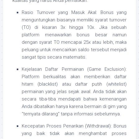
kualitas yang harus Anda perhatikan:
Rasio Turnover yang Masuk Akal: Bonus yang
menguntungkan biasanya memiliki syarat turnover
(TO) di kisaran 3x hingga 10x. Jika sebuah
platform menawarkan bonus besar namun
dengan syarat TO mencapai 25x atau lebih, maka
peluang untuk mencairkan saldo tersebut menjadi
sangat tipis secara matematis.
Kejelasan Daftar Permainan (Game Exclusion):
Platform berkualitas akan memberikan daftar
hitam (blacklist) atau daftar putih (whitelist)
permainan yang jelas sejak awal. Anda tidak akan
secara tiba-tiba mendapati bahwa kemenangan
Anda dibatalkan hanya karena bermain di gim yang
“ternyata dilarang” tanpa informasi sebelumnya.
Kecepatan Proses Penarikan (Withdrawal): Bonus
yang baik tidak akan menghambat proses