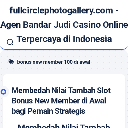
Skip
fullcirclephotogallery.com -
to
content
Agen Bandar Judi Casino Online
Terpercaya di Indonesia
bonus new member 100 di awal
Membedah Nilai Tambah Slot
Bonus New Member di Awal
bagi Pemain Strategis
Membedah Nilai Tambah