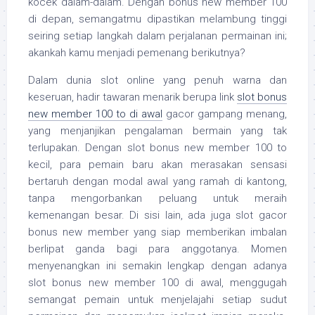
kocek dalam-dalam. Dengan bonus new member 100
di depan, semangatmu dipastikan melambung tinggi
seiring setiap langkah dalam perjalanan permainan ini;
akankah kamu menjadi pemenang berikutnya?
Dalam dunia slot online yang penuh warna dan
keseruan, hadir tawaran menarik berupa link
slot bonus
new member 100 to di awal
gacor gampang menang,
yang menjanjikan pengalaman bermain yang tak
terlupakan. Dengan slot bonus new member 100 to
kecil, para pemain baru akan merasakan sensasi
bertaruh dengan modal awal yang ramah di kantong,
tanpa mengorbankan peluang untuk meraih
kemenangan besar. Di sisi lain, ada juga slot gacor
bonus new member yang siap memberikan imbalan
berlipat ganda bagi para anggotanya. Momen
menyenangkan ini semakin lengkap dengan adanya
slot bonus new member 100 di awal, menggugah
semangat pemain untuk menjelajahi setiap sudut