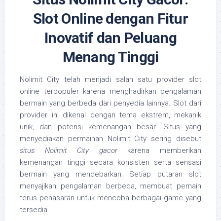
Slot Online dengan Fitur
Inovatif dan Peluang
Menang Tinggi
Nolimit City telah menjadi salah satu provider slot
online terpopuler karena menghadirkan pengalaman
bermain yang berbeda dari penyedia lainnya. Slot dari
provider ini dikenal dengan tema ekstrem, mekanik
unik, dan potensi kemenangan besar. Situs yang
menyediakan permainan Nolimit City sering disebut
situs Nolimit City gacor
karena memberikan
kemenangan tinggi secara konsisten serta sensasi
bermain yang mendebarkan. Setiap putaran slot
menyajikan pengalaman berbeda, membuat pemain
terus penasaran untuk mencoba berbagai game yang
tersedia.