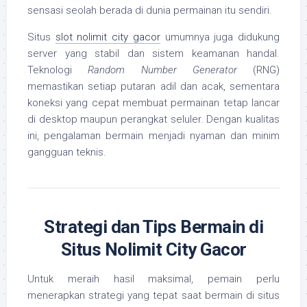
sensasi seolah berada di dunia permainan itu sendiri.
Situs
slot nolimit city gacor
umumnya juga didukung
server yang stabil dan sistem keamanan handal.
Teknologi
Random Number Generator
(RNG)
memastikan setiap putaran adil dan acak, sementara
koneksi yang cepat membuat permainan tetap lancar
di desktop maupun perangkat seluler. Dengan kualitas
ini, pengalaman bermain menjadi nyaman dan minim
gangguan teknis.
Strategi dan Tips Bermain di
Situs Nolimit City Gacor
Untuk meraih hasil maksimal, pemain perlu
menerapkan strategi yang tepat saat bermain di situs