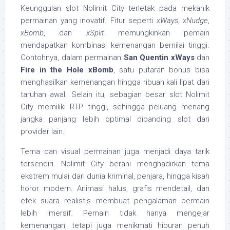
Keunggulan slot Nolimit City terletak pada mekanik
permainan yang inovatif. Fitur seperti
xWays
,
xNudge
,
xBomb
, dan
xSplit
memungkinkan pemain
mendapatkan kombinasi kemenangan bernilai tinggi.
Contohnya, dalam permainan
San Quentin xWays
dan
Fire in the Hole xBomb
, satu putaran bonus bisa
menghasilkan kemenangan hingga ribuan kali lipat dari
taruhan awal. Selain itu, sebagian besar slot Nolimit
City memiliki RTP tinggi, sehingga peluang menang
jangka panjang lebih optimal dibanding slot dari
provider lain.
Tema dan visual permainan juga menjadi daya tarik
tersendiri. Nolimit City berani menghadirkan tema
ekstrem mulai dari dunia kriminal, penjara, hingga kisah
horor modern. Animasi halus, grafis mendetail, dan
efek suara realistis membuat pengalaman bermain
lebih imersif. Pemain tidak hanya mengejar
kemenangan, tetapi juga menikmati hiburan penuh