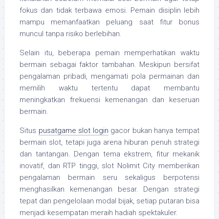
fokus dan tidak terbawa emosi. Pemain disiplin lebih
mampu memanfaatkan peluang saat fitur bonus
muncul tanpa risiko berlebihan.
Selain itu, beberapa pemain memperhatikan waktu
bermain sebagai faktor tambahan. Meskipun bersifat
pengalaman pribadi, mengamati pola permainan dan
memilih waktu tertentu dapat membantu
meningkatkan frekuensi kemenangan dan keseruan
bermain.
Situs
pusatgame slot login
gacor bukan hanya tempat
bermain slot, tetapi juga arena hiburan penuh strategi
dan tantangan. Dengan tema ekstrem, fitur mekanik
inovatif, dan RTP tinggi, slot Nolimit City memberikan
pengalaman bermain seru sekaligus berpotensi
menghasilkan kemenangan besar. Dengan strategi
tepat dan pengelolaan modal bijak, setiap putaran bisa
menjadi kesempatan meraih hadiah spektakuler.