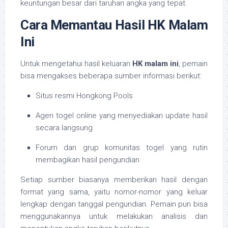
keuntungan besar dari taruhan angka yang tepat.
Cara Memantau Hasil HK Malam
Ini
Untuk mengetahui hasil keluaran
HK malam ini
, pemain
bisa mengakses beberapa sumber informasi berikut:
Situs resmi Hongkong Pools
Agen togel online yang menyediakan update hasil
secara langsung
Forum dan grup komunitas togel yang rutin
membagikan hasil pengundian
Setiap sumber biasanya memberikan hasil dengan
format yang sama, yaitu nomor-nomor yang keluar
lengkap dengan tanggal pengundian. Pemain pun bisa
menggunakannya untuk melakukan analisis dan