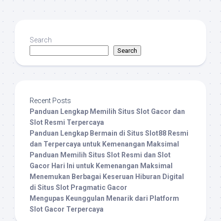
Search
Search
Recent Posts
Panduan Lengkap Memilih Situs Slot Gacor dan
Slot Resmi Terpercaya
Panduan Lengkap Bermain di Situs Slot88 Resmi
dan Terpercaya untuk Kemenangan Maksimal
Panduan Memilih Situs Slot Resmi dan Slot
Gacor Hari Ini untuk Kemenangan Maksimal
Menemukan Berbagai Keseruan Hiburan Digital
di Situs Slot Pragmatic Gacor
Mengupas Keunggulan Menarik dari Platform
Slot Gacor Terpercaya