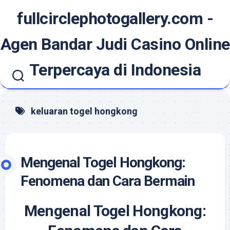
Skip
fullcirclephotogallery.com -
to
content
Agen Bandar Judi Casino Online
Terpercaya di Indonesia
keluaran togel hongkong
Mengenal Togel Hongkong:
Fenomena dan Cara Bermain
Mengenal Togel Hongkong: