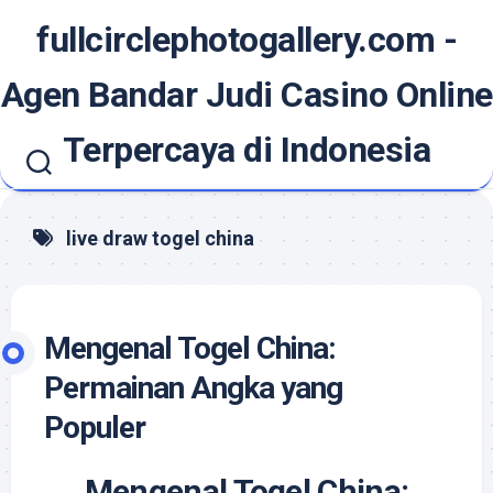
Skip
fullcirclephotogallery.com -
to
content
Agen Bandar Judi Casino Online
Terpercaya di Indonesia
live draw togel china
Mengenal Togel China:
Permainan Angka yang
Populer
Mengenal Togel China: