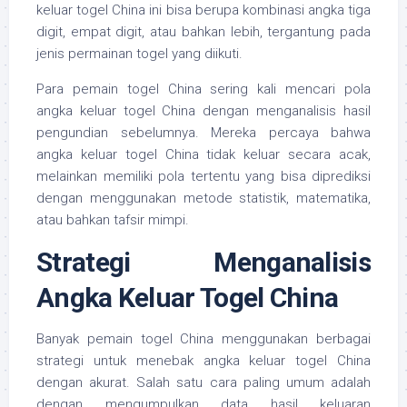
keluar togel China ini bisa berupa kombinasi angka tiga
digit, empat digit, atau bahkan lebih, tergantung pada
jenis permainan togel yang diikuti.
Para pemain togel China sering kali mencari pola
angka keluar togel China dengan menganalisis hasil
pengundian sebelumnya. Mereka percaya bahwa
angka keluar togel China tidak keluar secara acak,
melainkan memiliki pola tertentu yang bisa diprediksi
dengan menggunakan metode statistik, matematika,
atau bahkan tafsir mimpi.
Strategi Menganalisis
Angka Keluar Togel China
Banyak pemain togel China menggunakan berbagai
strategi untuk menebak angka keluar togel China
dengan akurat. Salah satu cara paling umum adalah
dengan mengumpulkan data hasil keluaran