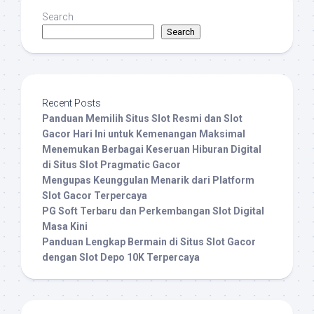
Search
Search
Recent Posts
Panduan Memilih Situs Slot Resmi dan Slot
Gacor Hari Ini untuk Kemenangan Maksimal
Menemukan Berbagai Keseruan Hiburan Digital
di Situs Slot Pragmatic Gacor
Mengupas Keunggulan Menarik dari Platform
Slot Gacor Terpercaya
PG Soft Terbaru dan Perkembangan Slot Digital
Masa Kini
Panduan Lengkap Bermain di Situs Slot Gacor
dengan Slot Depo 10K Terpercaya