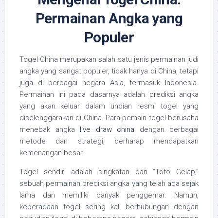
Permainan Angka yang
Populer
Togel China merupakan salah satu jenis permainan judi
angka yang sangat populer, tidak hanya di China, tetapi
juga di berbagai negara Asia, termasuk Indonesia.
Permainan ini pada dasarnya adalah prediksi angka
yang akan keluar dalam undian resmi togel yang
diselenggarakan di China. Para pemain togel berusaha
menebak angka
live draw china
dengan berbagai
metode dan strategi, berharap mendapatkan
kemenangan besar.
Togel sendiri adalah singkatan dari “Toto Gelap,”
sebuah permainan prediksi angka yang telah ada sejak
lama dan memiliki banyak penggemar. Namun,
keberadaan togel sering kali berhubungan dengan