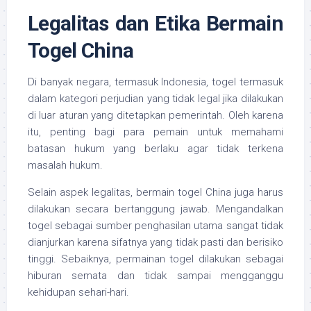
Legalitas dan Etika Bermain
Togel China
Di banyak negara, termasuk Indonesia, togel termasuk
dalam kategori perjudian yang tidak legal jika dilakukan
di luar aturan yang ditetapkan pemerintah. Oleh karena
itu, penting bagi para pemain untuk memahami
batasan hukum yang berlaku agar tidak terkena
masalah hukum.
Selain aspek legalitas, bermain togel China juga harus
dilakukan secara bertanggung jawab. Mengandalkan
togel sebagai sumber penghasilan utama sangat tidak
dianjurkan karena sifatnya yang tidak pasti dan berisiko
tinggi. Sebaiknya, permainan togel dilakukan sebagai
hiburan semata dan tidak sampai mengganggu
kehidupan sehari-hari.