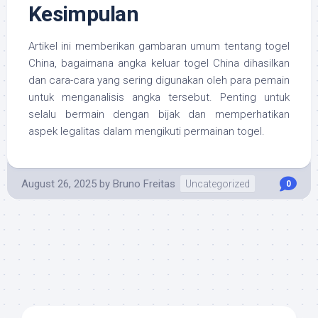
Kesimpulan
Artikel ini memberikan gambaran umum tentang togel
China, bagaimana angka keluar togel China dihasilkan
dan cara-cara yang sering digunakan oleh para pemain
untuk menganalisis angka tersebut. Penting untuk
selalu bermain dengan bijak dan memperhatikan
aspek legalitas dalam mengikuti permainan togel.
August 26, 2025
by
Bruno Freitas
Uncategorized
0