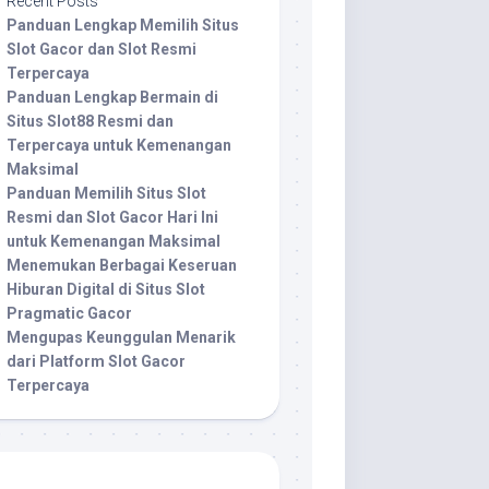
Recent Posts
Panduan Lengkap Memilih Situs
Slot Gacor dan Slot Resmi
Terpercaya
Panduan Lengkap Bermain di
Situs Slot88 Resmi dan
Terpercaya untuk Kemenangan
Maksimal
Panduan Memilih Situs Slot
Resmi dan Slot Gacor Hari Ini
untuk Kemenangan Maksimal
Menemukan Berbagai Keseruan
Hiburan Digital di Situs Slot
Pragmatic Gacor
Mengupas Keunggulan Menarik
dari Platform Slot Gacor
Terpercaya