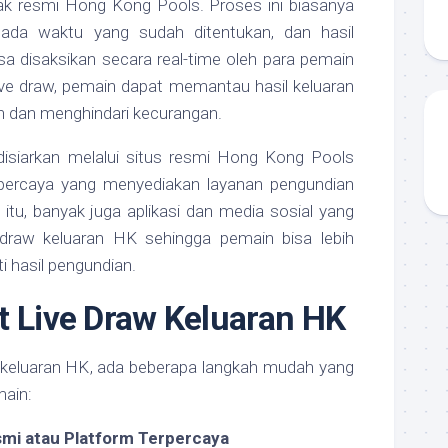
hak resmi Hong Kong Pools. Proses ini biasanya
 pada waktu yang sudah ditentukan, dan hasil
sa disaksikan secara real-time oleh para pemain
ive draw, pemain dapat memantau hasil keluaran
n dan menghindari kecurangan.
i disiarkan melalui situs resmi Hong Kong Pools
erpercaya yang menyediakan layanan pengundian
 itu, banyak juga aplikasi dan media sosial yang
e draw keluaran HK sehingga pemain bisa lebih
i hasil pengundian.
t Live Draw Keluaran HK
w keluaran HK, ada beberapa langkah mudah yang
main:
smi atau Platform Terpercaya