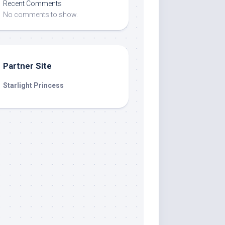
Recent Comments
No comments to show.
Partner Site
Starlight Princess