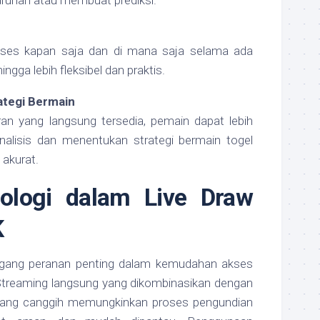
uhan atau membuat prediksi.
akses kapan saja dan di mana saja selama ada
ingga lebih fleksibel dan praktis.
ategi Bermain
ran yang langsung tersedia, pemain dapat lebih
alisis dan menentukan strategi bermain togel
 akurat.
ologi dalam Live Draw
K
egang peranan penting dalam kemudahan akses
 Streaming langsung yang dikombinasikan dengan
yang canggih memungkinkan proses pengundian