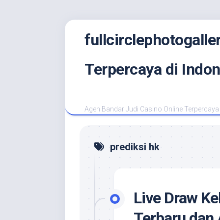
Skip
fullcirclephotogall
to
content
Terpercaya di Indo
Agen Bandar Judi Casino Online Terpercaya 
prediksi hk
Live Draw Ke
Terbaru dan 