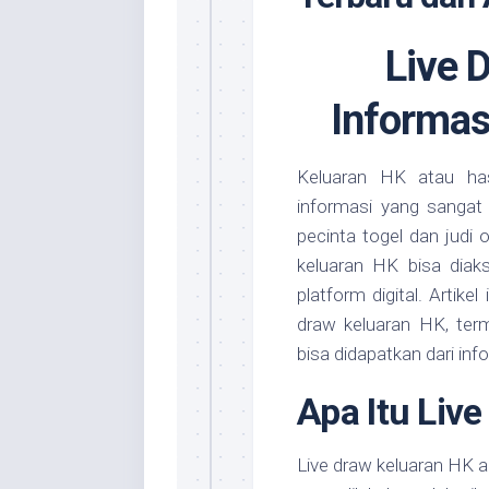
Live 
Informas
Keluaran HK atau ha
informasi yang sanga
pecinta togel dan judi 
keluaran HK bisa diak
platform digital. Artik
draw keluaran HK, ter
bisa didapatkan dari inf
Apa Itu Liv
Live draw keluaran HK 