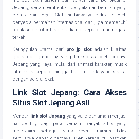
menggunakan sistem dan server yang berlokasi di
Jepang, serta memberikan pengalaman bermain yang
otentik dan legal. Slot ini biasanya didukung oleh
penyedia permainan internasional dan juga memenuhi
regulasi dari otoritas perjudian di Jepang atau negara
terkait.
Keunggulan utama dari
pro jp slot
adalah kualitas
grafis dan gameplay yang terinspirasi oleh budaya
Jepang yang kaya, mulai dari animasi karakter, musik
latar khas Jepang, hingga fitur-fitur unik yang sesuai
dengan selera lokal.
Link Slot Jepang: Cara Akses
Situs Slot Jepang Asli
Mencari
link slot Jepang
yang valid dan aman menjadi
hal penting bagi para pemain. Banyak situs yang
mengklaim sebagai situs resmi, namun tidak
semuanya dapat dipercaya. Oleh karena itu, pastikan