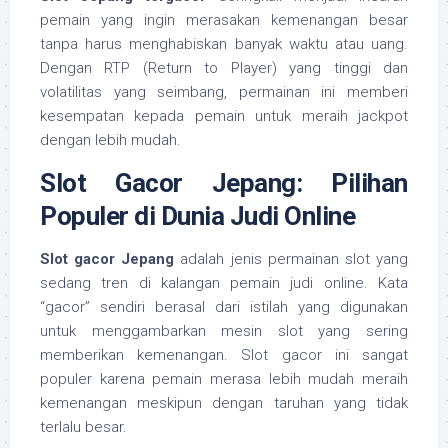
pemain yang ingin merasakan kemenangan besar
tanpa harus menghabiskan banyak waktu atau uang.
Dengan RTP (Return to Player) yang tinggi dan
volatilitas yang seimbang, permainan ini memberi
kesempatan kepada pemain untuk meraih jackpot
dengan lebih mudah.
Slot Gacor Jepang: Pilihan
Populer di Dunia Judi Online
Slot gacor Jepang
adalah jenis permainan slot yang
sedang tren di kalangan pemain judi online. Kata
“gacor” sendiri berasal dari istilah yang digunakan
untuk menggambarkan mesin slot yang sering
memberikan kemenangan. Slot gacor ini sangat
populer karena pemain merasa lebih mudah meraih
kemenangan meskipun dengan taruhan yang tidak
terlalu besar.