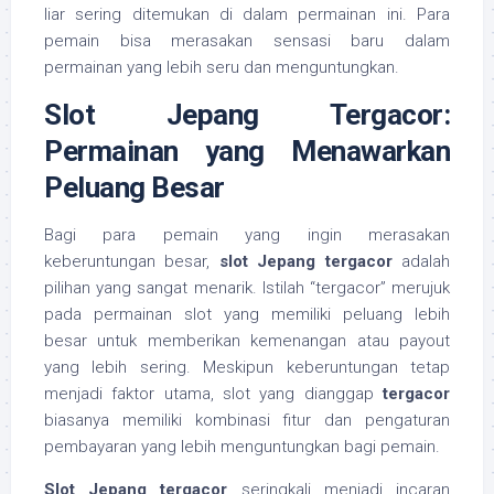
liar sering ditemukan di dalam permainan ini. Para
pemain bisa merasakan sensasi baru dalam
permainan yang lebih seru dan menguntungkan.
Slot Jepang Tergacor:
Permainan yang Menawarkan
Peluang Besar
Bagi para pemain yang ingin merasakan
keberuntungan besar,
slot Jepang tergacor
adalah
pilihan yang sangat menarik. Istilah “tergacor” merujuk
pada permainan slot yang memiliki peluang lebih
besar untuk memberikan kemenangan atau payout
yang lebih sering. Meskipun keberuntungan tetap
menjadi faktor utama, slot yang dianggap
tergacor
biasanya memiliki kombinasi fitur dan pengaturan
pembayaran yang lebih menguntungkan bagi pemain.
Slot Jepang tergacor
seringkali menjadi incaran