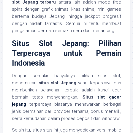
slot Jepang terbaru
antara lain adalah mode free
spins dengan grafik animasi khas anime, mini games
bertema budaya Jepang, hingga jackpot progresif
dengan hadiah fantastis. Semua ini tentu membuat
pengalaman bermain semakin seru dan menantang.
Situs Slot Jepang: Pilihan
Terpercaya untuk Pemain
Indonesia
Dengan semakin banyaknya pilihan situs slot,
menemukan
situs slot Jepang
yang terpercaya dan
memberikan pelayanan terbaik adalah kunci agar
bermain tetap menyenangkan.
Situs
slot gacor
jepang
terpercaya biasanya menawarkan berbagai
jenis permainan dari provider ternama, bonus menarik,
serta kemudahan dalam proses deposit dan withdraw.
Selain itu, situs-situs ini juga menyediakan versi mobile