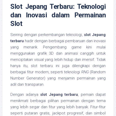
Slot Jepang Terbaru: Teknologi
dan Inovasi dalam Permainan
Slot
Seiring dengan perkembangan teknologi,
slot Jepang
terbaru
hadir dengan berbagai pembaruan dan inovasi
yang menarik. Pengembang game kini mulai
menggunakan grafik 3D dan animasi canggih untuk
menciptakan visual yang lebih hidup dan imersif. Tidak
hanya itu, slot terbaru ini juga dilengkapi dengan
berbagai fitur modern, seperti teknologi
RNG
(Random
Number Generator) yang menjamin permainan yang
adil dan transparan.
Dengan adanya
slot Jepang terbaru
, pemain dapat
menikmati berbagai pilihan permainan dengan tema
yang lebih segar dan fitur yang lebih banyak. Fitur-fitur
seperti putaran gratis, jackpot progresif, dan simbol