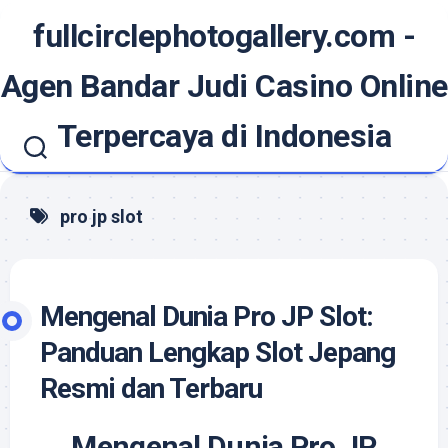
Skip
fullcirclephotogallery.com -
to
content
Agen Bandar Judi Casino Online
Terpercaya di Indonesia
pro jp slot
Mengenal Dunia Pro JP Slot:
Panduan Lengkap Slot Jepang
Resmi dan Terbaru
Mengenal Dunia Pro JP