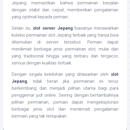
Jepang memastikan bahwa permainan berjalan
dengan stabil dan cepat, memberikan pengalaman
yang optimal kepada pemain.
Selain itu,
slot server Jepang
biasanya menawarkan
koleksi permainan slot Jepang terbaik yang hanya bisa
ditemukan di server tersebut. Pemain dapat
menikmati berbagai jenis permainan slot, mulai dari
yang tradisional hingga yang terbaru dan tergacor,
semua dengan kualitas terbaik.
Dengan segala kelebihan yang ditawarkan oleh
slot
Jepang
, tidak heran jika permainan ini terus
berkembang dan menjadi pilihan utama bagi para
penggemar judi online. Seiring dengan bertambahnya
pilihan permainan, pemain dapat mengeksplorasi
berbagai jenis slot dan menikmati pengalaman
bermain yang tak terlupakan.