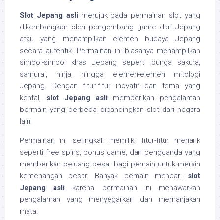
Slot Jepang asli
merujuk pada permainan slot yang
dikembangkan oleh pengembang game dari Jepang
atau yang menampilkan elemen budaya Jepang
secara autentik. Permainan ini biasanya menampilkan
simbol-simbol khas Jepang seperti bunga sakura,
samurai, ninja, hingga elemen-elemen mitologi
Jepang. Dengan fitur-fitur inovatif dan tema yang
kental,
slot Jepang asli
memberikan pengalaman
bermain yang berbeda dibandingkan slot dari negara
lain.
Permainan ini seringkali memiliki fitur-fitur menarik
seperti free spins, bonus game, dan pengganda yang
memberikan peluang besar bagi pemain untuk meraih
kemenangan besar. Banyak pemain mencari
slot
Jepang asli
karena permainan ini menawarkan
pengalaman yang menyegarkan dan memanjakan
mata.