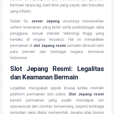
bermain tanpa lag, load time yang cepat, dan transaksi
yang efisien.
Selain itu,
server Jepang
umumnya menawarkan
sistem keamanan yang ketat serta perlindungan data
pengguna, sesuai standar teknologi tinggi yang
berlaku di negara tersebut. Hal ini menjadikan
permainan di
slot Jepang resmi
semakin diminati oleh
para pemain dari berbagai negara, termasuk
Indonesia.
Slot Jepang Resmi: Legalitas
dan Keamanan Bermain
Legalitas merupakan aspek krusial ketika memilih
platform permainan slot online.
Slot Jepang resmi
berarti permainan yang sudah mendapat izin
operasional dari otoritas berwenang, seperti lembaga
perjudian yang diatur pemerintah Jepang atau lisensi