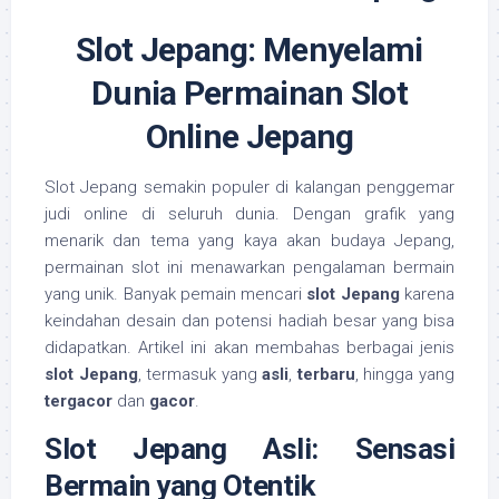
Slot Jepang: Menyelami
Dunia Permainan Slot
Online Jepang
Slot Jepang semakin populer di kalangan penggemar
judi online di seluruh dunia. Dengan grafik yang
menarik dan tema yang kaya akan budaya Jepang,
permainan slot ini menawarkan pengalaman bermain
yang unik. Banyak pemain mencari
slot Jepang
karena
keindahan desain dan potensi hadiah besar yang bisa
didapatkan. Artikel ini akan membahas berbagai jenis
slot Jepang
, termasuk yang
asli
,
terbaru
, hingga yang
tergacor
dan
gacor
.
Slot Jepang Asli: Sensasi
Bermain yang Otentik