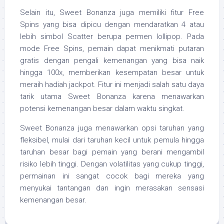
Selain itu, Sweet Bonanza juga memiliki fitur Free
Spins yang bisa dipicu dengan mendaratkan 4 atau
lebih simbol Scatter berupa permen lollipop. Pada
mode Free Spins, pemain dapat menikmati putaran
gratis dengan pengali kemenangan yang bisa naik
hingga 100x, memberikan kesempatan besar untuk
meraih hadiah jackpot. Fitur ini menjadi salah satu daya
tarik utama Sweet Bonanza karena menawarkan
potensi kemenangan besar dalam waktu singkat.
Sweet Bonanza juga menawarkan opsi taruhan yang
fleksibel, mulai dari taruhan kecil untuk pemula hingga
taruhan besar bagi pemain yang berani mengambil
risiko lebih tinggi. Dengan volatilitas yang cukup tinggi,
permainan ini sangat cocok bagi mereka yang
menyukai tantangan dan ingin merasakan sensasi
kemenangan besar.