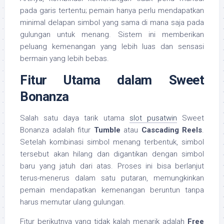
pada garis tertentu; pemain hanya perlu mendapatkan
minimal delapan simbol yang sama di mana saja pada
gulungan untuk menang. Sistem ini memberikan
peluang kemenangan yang lebih luas dan sensasi
bermain yang lebih bebas.
Fitur Utama dalam Sweet
Bonanza
Salah satu daya tarik utama
slot pusatwin
Sweet
Bonanza adalah fitur
Tumble
atau
Cascading Reels
.
Setelah kombinasi simbol menang terbentuk, simbol
tersebut akan hilang dan digantikan dengan simbol
baru yang jatuh dari atas. Proses ini bisa berlanjut
terus-menerus dalam satu putaran, memungkinkan
pemain mendapatkan kemenangan beruntun tanpa
harus memutar ulang gulungan.
Fitur berikutnya yang tidak kalah menarik adalah
Free