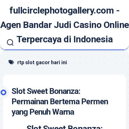
Skip
fullcirclephotogallery.com -
to
content
Agen Bandar Judi Casino Online
Terpercaya di Indonesia
rtp slot gacor hari ini
Slot Sweet Bonanza:
Permainan Bertema Permen
yang Penuh Warna
Slot Sweet Bonanza: