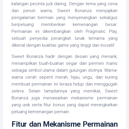
kalangan pecinta judi daring. Dengan tema yang ceria
dan penuh warna, Sweet Bonanza menyajikan
pengalaman bermain yang menyenangkan sekaligus
berpeluang memberikan kemenangan besar.
Permainan ini dikembangkan oleh Pragmatic Play,
sebuah penyedia perangkat lunak ternama yang
dikenal dengan kualitas game yang tinggi dan inovatif.
Sweet Bonanza hadir dengan desain yang menarik,
menampilkan buah-buahan segar dan permen manis
sebagai simbol utama dalam gulungan slotnya. Warna-
warna cerah seperti merah, hijau, ungu, dan kuning
membuat permainan ini terasa hidup dan menggugah
selera. Selain tampilannya yang memikat, Sweet
Bonanza juga menawarkan mekanisme permainan
yang unik serta fitur bonus yang dapat meningkatkan
peluang kemenangan pemain.
Fitur dan Mekanisme Permainan