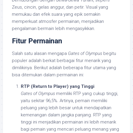
berhubungan dengan dewa-dewa Yunani, seperti
Zeus, cincin, gelas anggur, dan petir. Visual yang
memukau dan efek suara yang epik semakin
memperkuat atmosfer permainan, menjadikan
pengalaman bermain lebih mengasyikkan.
Fitur Permainan
Salah satu alasan mengapa
Gates of Olympus
begitu
populer adalah berkat berbagai fitur menarik yang
dimilikinya. Berikut adalah beberapa fitur utama yang
bisa ditemukan dalam permainan ini:
RTP (Return to Player) yang Tinggi
Gates of Olympus
memiliki RTP yang cukup tinggi,
yaitu sekitar 96,5%. Artinya, pemain memiliki
peluang yang lebih besar untuk mendapatkan
kemenangan dalam jangka panjang. RTP yang
tinggi ini menjadikan permainan ini lebih menarik
bagi pemain yang mencari peluang menang yang