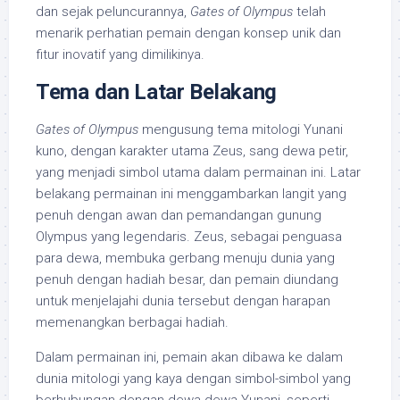
dan sejak peluncurannya,
Gates of Olympus
telah
menarik perhatian pemain dengan konsep unik dan
fitur inovatif yang dimilikinya.
Tema dan Latar Belakang
Gates of Olympus
mengusung tema mitologi Yunani
kuno, dengan karakter utama Zeus, sang dewa petir,
yang menjadi simbol utama dalam permainan ini. Latar
belakang permainan ini menggambarkan langit yang
penuh dengan awan dan pemandangan gunung
Olympus yang legendaris. Zeus, sebagai penguasa
para dewa, membuka gerbang menuju dunia yang
penuh dengan hadiah besar, dan pemain diundang
untuk menjelajahi dunia tersebut dengan harapan
memenangkan berbagai hadiah.
Dalam permainan ini, pemain akan dibawa ke dalam
dunia mitologi yang kaya dengan simbol-simbol yang