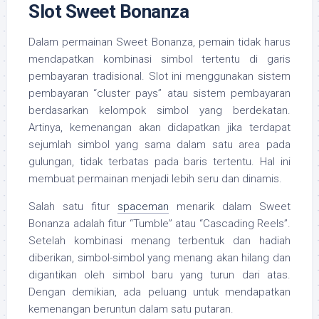
Slot Sweet Bonanza
Dalam permainan Sweet Bonanza, pemain tidak harus
mendapatkan kombinasi simbol tertentu di garis
pembayaran tradisional. Slot ini menggunakan sistem
pembayaran “cluster pays” atau sistem pembayaran
berdasarkan kelompok simbol yang berdekatan.
Artinya, kemenangan akan didapatkan jika terdapat
sejumlah simbol yang sama dalam satu area pada
gulungan, tidak terbatas pada baris tertentu. Hal ini
membuat permainan menjadi lebih seru dan dinamis.
Salah satu fitur
spaceman
menarik dalam Sweet
Bonanza adalah fitur “Tumble” atau “Cascading Reels”.
Setelah kombinasi menang terbentuk dan hadiah
diberikan, simbol-simbol yang menang akan hilang dan
digantikan oleh simbol baru yang turun dari atas.
Dengan demikian, ada peluang untuk mendapatkan
kemenangan beruntun dalam satu putaran.