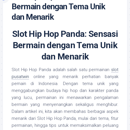
Bermain dengan Tema Unik
dan Menarik
Slot Hip Hop Panda: Sensasi
Bermain dengan Tema Unik
dan Menarik
Slot Hip Hop Panda adalah salah satu permainan
slot
pusatwin
online yang menarik perhatian banyak
pemain di Indonesia. Dengan tema unik yang
menggabungkan budaya hip hop dan karakter panda
yang lucu, permainan ini menawarkan pengalaman
bermain yang menyenangkan sekaligus menghibur.
Dalam artikel ini, kita akan membahas berbagai aspek
menarik dari Slot Hip Hop Panda, mulai dari tema, fitur
permainan, hingga tips untuk memaksimalkan peluang