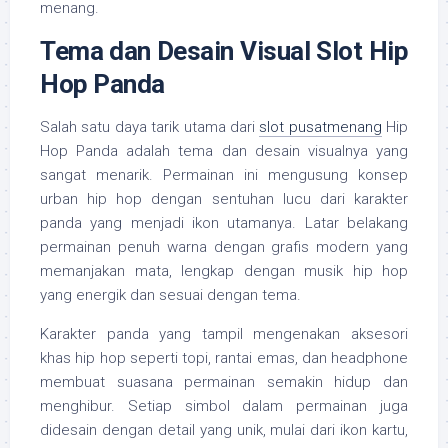
menang.
Tema dan Desain Visual Slot Hip
Hop Panda
Salah satu daya tarik utama dari
slot pusatmenang
Hip
Hop Panda adalah tema dan desain visualnya yang
sangat menarik. Permainan ini mengusung konsep
urban hip hop dengan sentuhan lucu dari karakter
panda yang menjadi ikon utamanya. Latar belakang
permainan penuh warna dengan grafis modern yang
memanjakan mata, lengkap dengan musik hip hop
yang energik dan sesuai dengan tema.
Karakter panda yang tampil mengenakan aksesori
khas hip hop seperti topi, rantai emas, dan headphone
membuat suasana permainan semakin hidup dan
menghibur. Setiap simbol dalam permainan juga
didesain dengan detail yang unik, mulai dari ikon kartu,