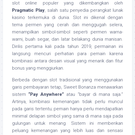
slot online populer yang dikembangkan oleh
Pragmatic Play
, salah satu penyedia perangkat lunak
kasino terkemuka di dunia. Slot ini dikenal dengan
tema permen yang cerah dan menggugah selera,
menampilkan simbol-simbol seperti permen warna-
warni, buah segar, dan latar belakang dunia manisan.
Dirilis pertama kali pada tahun 2019, permainan ini
langsung mencuri perhatian para pemain karena
kombinasi antara desain visual yang menarik dan fitur
bonus yang menggiurkan.
Berbeda dengan slot tradisional yang menggunakan
garis pembayaran tetap, Sweet Bonanza menawarkan
sistem
“Pay Anywhere”
atau “bayar di mana saja.”
Artinya, kombinasi kemenangan tidak perlu muncul
pada garis tertentu; pemain hanya perlu mendapatkan
minimal delapan simbol yang sama di mana saja pada
gulungan untuk menang. Sistem ini memberikan
peluang kemenangan yang lebih luas dan sensasi