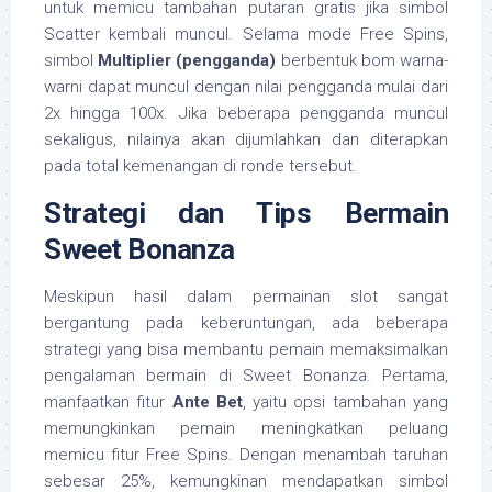
untuk memicu tambahan putaran gratis jika simbol
Scatter kembali muncul. Selama mode Free Spins,
simbol
Multiplier (pengganda)
berbentuk bom warna-
warni dapat muncul dengan nilai pengganda mulai dari
2x hingga 100x. Jika beberapa pengganda muncul
sekaligus, nilainya akan dijumlahkan dan diterapkan
pada total kemenangan di ronde tersebut.
Strategi dan Tips Bermain
Sweet Bonanza
Meskipun hasil dalam permainan slot sangat
bergantung pada keberuntungan, ada beberapa
strategi yang bisa membantu pemain memaksimalkan
pengalaman bermain di Sweet Bonanza. Pertama,
manfaatkan fitur
Ante Bet
, yaitu opsi tambahan yang
memungkinkan pemain meningkatkan peluang
memicu fitur Free Spins. Dengan menambah taruhan
sebesar 25%, kemungkinan mendapatkan simbol