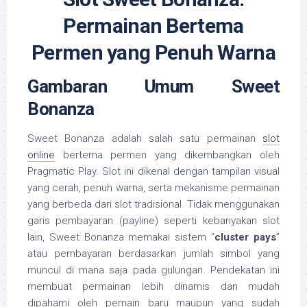
Permainan Bertema
Permen yang Penuh Warna
Gambaran Umum Sweet
Bonanza
Sweet Bonanza adalah salah satu permainan
slot
online
bertema permen yang dikembangkan oleh
Pragmatic Play. Slot ini dikenal dengan tampilan visual
yang cerah, penuh warna, serta mekanisme permainan
yang berbeda dari slot tradisional. Tidak menggunakan
garis pembayaran (payline) seperti kebanyakan slot
lain, Sweet Bonanza memakai sistem “
cluster pays
”
atau pembayaran berdasarkan jumlah simbol yang
muncul di mana saja pada gulungan. Pendekatan ini
membuat permainan lebih dinamis dan mudah
dipahami oleh pemain baru maupun yang sudah