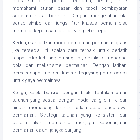
diterapkan oleh pemain. Pertama, penting untuk
memahami aturan dasar dan tabel pembayaran
sebelum mulai bermain. Dengan mengetahui nilai
setiap simbol dan fungsi fitur khusus, pemain bisa
membuat keputusan taruhan yang lebih tepat.
Kedua, manfaatkan mode demo atau permainan gratis
jika tersedia. Ini adalah cara terbaik untuk berlatih
tanpa risiko kehilangan uang asli, sekaligus mengenal
pola dan mekanisme permainan. Dengan latihan,
pemain dapat menemukan strategi yang paling cocok
untuk gaya bermainnya.
Ketiga, kelola bankroll dengan bijak. Tentukan batas
taruhan yang sesuai dengan modal yang dimiliki dan
hindari memasang taruhan terlalu besar pada awal
permainan. Strategi taruhan yang konsisten dan
disiplin akan membantu menjaga keberlanjutan
permainan dalam jangka panjang.