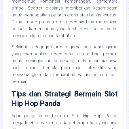
membentuk kombinasi kemenangan, sementara
simbol Scatter biasanya memberikan kesempatan
untuk mendapatkan putaran gratis atau bonus khusus.
Dalam mode putaran gratis, pemain bisa merasakan
sensasi kemenangan yang lebih besar tanpa harus
mengeluarkan taruhan tambahan.
Selain itu, ada juga fitur mini game atau bonus game
yang memberikan kesempatan ekstra bagi pemain
untuk meningkatkan kemenangan. Fitur ini biasanya
hadir dalam bentuk permainan interaktif yang
menyenangkan dan menambah variasi selama sesi
bermain.
Tips dan Strategi Bermain Slot
Hip Hop Panda
Agar pengalaman bermain Slot Hip Hop Panda
menjadi lebih maksimal, ada beberapa tips yang bisa