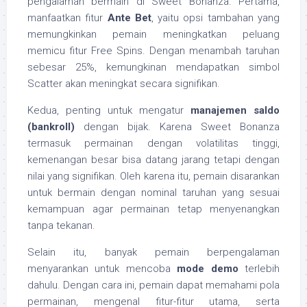
pengalaman bermain di Sweet Bonanza. Pertama,
manfaatkan fitur
Ante Bet
, yaitu opsi tambahan yang
memungkinkan pemain meningkatkan peluang
memicu fitur Free Spins. Dengan menambah taruhan
sebesar 25%, kemungkinan mendapatkan simbol
Scatter akan meningkat secara signifikan.
Kedua, penting untuk mengatur
manajemen saldo
(bankroll)
dengan bijak. Karena Sweet Bonanza
termasuk permainan dengan volatilitas tinggi,
kemenangan besar bisa datang jarang tetapi dengan
nilai yang signifikan. Oleh karena itu, pemain disarankan
untuk bermain dengan nominal taruhan yang sesuai
kemampuan agar permainan tetap menyenangkan
tanpa tekanan.
Selain itu, banyak pemain berpengalaman
menyarankan untuk mencoba
mode demo
terlebih
dahulu. Dengan cara ini, pemain dapat memahami pola
permainan, mengenal fitur-fitur utama, serta