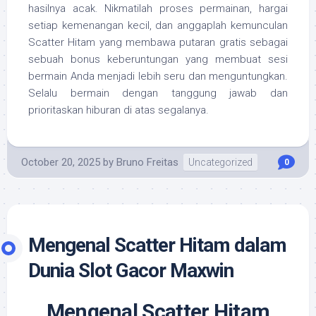
hasilnya acak. Nikmatilah proses permainan, hargai
setiap kemenangan kecil, dan anggaplah kemunculan
Scatter Hitam yang membawa putaran gratis sebagai
sebuah bonus keberuntungan yang membuat sesi
bermain Anda menjadi lebih seru dan menguntungkan.
Selalu bermain dengan tanggung jawab dan
prioritaskan hiburan di atas segalanya.
October 20, 2025
by
Bruno Freitas
Uncategorized
0
Mengenal Scatter Hitam dalam
Dunia Slot Gacor Maxwin
Mengenal Scatter Hitam