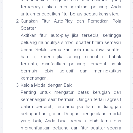
terpercaya akan meningkatkan peluang Anda
untuk mendapatkan fitur bonus secara konsisten.
Gunakan Fitur Auto-Play dan Perhatikan Pola
Scatter
Aktifkan fitur auto-play jika tersedia, sehingga
peluang munculnya simbol scatter hitam semakin
besar. Selalu perhatikan pola munculnya scatter
hari ini, karena jika sering muncul di babak
tertentu, manfaatkan peluang tersebut untuk
bermain lebih agresif dan meningkatkan
kemenangan.
Kelola Modal dengan Baik
Penting untuk mengatur batas kerugian dan
kemenangan saat bermain. Jangan terlalu agresif
dalam bertaruh, terutama jika hari ini dianggap
sebagai hari gacor. Dengan pengelolaan modal
yang baik, Anda bisa bermain lebih lama dan
memanfaatkan peluang dari fitur scatter secara