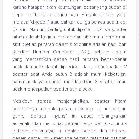
karena harapan akan keuntungan besar yang sudah di
depan mata sirna begitu saja. Banyak pemain yang
merasa “dikecoh” atau bahkan curiga bahwa ada trik di
balik ini. Namun, penting untuk dipahami bahwa scatter
hitam adalah bagian inheren dari algoritma permainan
slot. Setiap putaran dalam slot online adalah hasil dari
Random Number Generator (RNG), sebuah sistem
yang memastikan setiap hasil putaran benar-benar
acak dan tidak dapat diprediksi. Jadi, mendapatkan 2
scatter saat Anda butuh 3 adalah murni kebetulan,
sama acaknya dengan mendapatkan 3 scatter atau
tidak mendapatkan scatter sama sekali.
Meskipun terasa menjengkelkan, scatter hitam
sebenarnya memiliki peran psikologis dalam desain
game. Sensasi “nyaris” ini dapat meningkatkan
adrenalin dan membuat pemain terus berharap untuk
putaran berikutnya. Ini adalah bagian dari strategi
desain game untuk menjaga pemain tetap terlibat dan