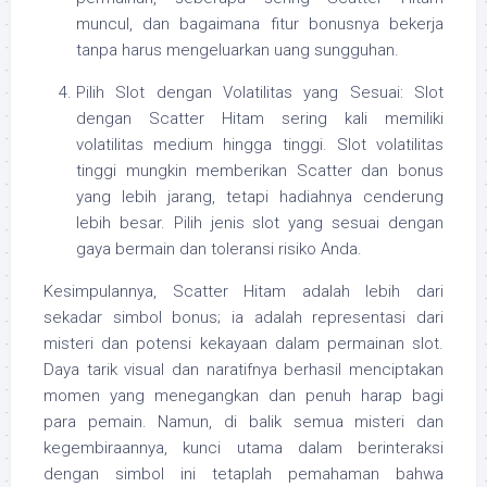
muncul, dan bagaimana fitur bonusnya bekerja
tanpa harus mengeluarkan uang sungguhan.
Pilih Slot dengan Volatilitas yang Sesuai: Slot
dengan Scatter Hitam sering kali memiliki
volatilitas medium hingga tinggi. Slot volatilitas
tinggi mungkin memberikan Scatter dan bonus
yang lebih jarang, tetapi hadiahnya cenderung
lebih besar. Pilih jenis slot yang sesuai dengan
gaya bermain dan toleransi risiko Anda.
Kesimpulannya, Scatter Hitam adalah lebih dari
sekadar simbol bonus; ia adalah representasi dari
misteri dan potensi kekayaan dalam permainan slot.
Daya tarik visual dan naratifnya berhasil menciptakan
momen yang menegangkan dan penuh harap bagi
para pemain. Namun, di balik semua misteri dan
kegembiraannya, kunci utama dalam berinteraksi
dengan simbol ini tetaplah pemahaman bahwa