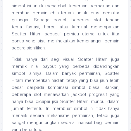
simbol ini untuk menambah keseruan permainan dan
membuat pemain lebih tertarik untuk terus memutar
gulungan. Sebagai contoh, beberapa slot dengan
tema fantasi, horor, atau kriminal menempatkan
Scatter Hitam sebagai pemicu utama untuk fitur
bonus yang bisa meningkatkan kemenangan pemain
secara signifikan.
Tidak hanya dari segi visual, Scatter Hitam juga
memiliki nilai payout yang berbeda dibandingkan
simbol lainnya. Dalam banyak permainan, Scatter
Hitam memberikan hadiah tetap yang bisa jauh lebih
besar daripada kombinasi simbol biasa. Bahkan,
beberapa slot menawarkan jackpot progresif yang
hanya bisa dicapai jika Scatter Hitam muncul dalam
jumlah tertentu. Ini membuat simbol ini tidak hanya
menarik secara mekanisme permainan, tetapi juga
sangat menguntungkan secara finansial bagi pemain
yang beruntung.