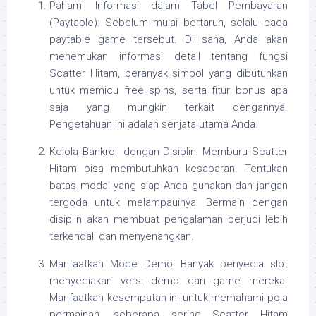
Pahami Informasi dalam Tabel Pembayaran
(Paytable): Sebelum mulai bertaruh, selalu baca
paytable game tersebut. Di sana, Anda akan
menemukan informasi detail tentang fungsi
Scatter Hitam, beranyak simbol yang dibutuhkan
untuk memicu free spins, serta fitur bonus apa
saja yang mungkin terkait dengannya.
Pengetahuan ini adalah senjata utama Anda.
Kelola Bankroll dengan Disiplin: Memburu Scatter
Hitam bisa membutuhkan kesabaran. Tentukan
batas modal yang siap Anda gunakan dan jangan
tergoda untuk melampauinya. Bermain dengan
disiplin akan membuat pengalaman berjudi lebih
terkendali dan menyenangkan.
Manfaatkan Mode Demo: Banyak penyedia slot
menyediakan versi demo dari game mereka.
Manfaatkan kesempatan ini untuk memahami pola
permainan, seberapa sering Scatter Hitam