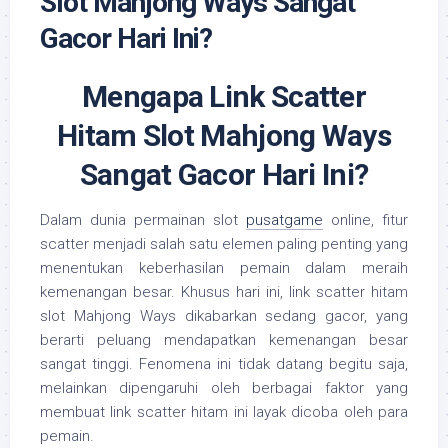
Slot Mahjong Ways Sangat
Gacor Hari Ini?
Mengapa Link Scatter
Hitam Slot Mahjong Ways
Sangat Gacor Hari Ini?
Dalam dunia permainan slot
pusatgame
online, fitur
scatter menjadi salah satu elemen paling penting yang
menentukan keberhasilan pemain dalam meraih
kemenangan besar. Khusus hari ini, link scatter hitam
slot Mahjong Ways dikabarkan sedang gacor, yang
berarti peluang mendapatkan kemenangan besar
sangat tinggi. Fenomena ini tidak datang begitu saja,
melainkan dipengaruhi oleh berbagai faktor yang
membuat link scatter hitam ini layak dicoba oleh para
pemain.