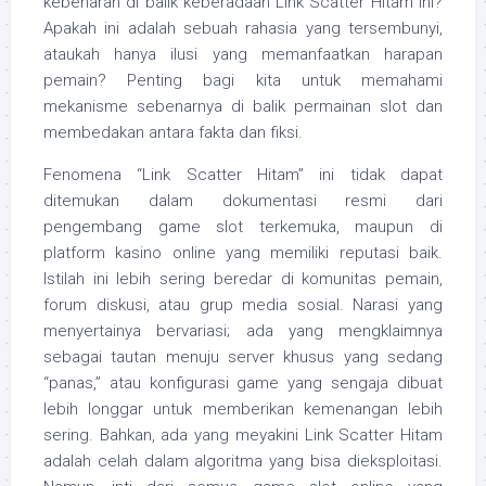
kebenaran di balik keberadaan Link Scatter Hitam ini?
Apakah ini adalah sebuah rahasia yang tersembunyi,
ataukah hanya ilusi yang memanfaatkan harapan
pemain? Penting bagi kita untuk memahami
mekanisme sebenarnya di balik permainan slot dan
membedakan antara fakta dan fiksi.
Fenomena “Link Scatter Hitam” ini tidak dapat
ditemukan dalam dokumentasi resmi dari
pengembang game slot terkemuka, maupun di
platform kasino online yang memiliki reputasi baik.
Istilah ini lebih sering beredar di komunitas pemain,
forum diskusi, atau grup media sosial. Narasi yang
menyertainya bervariasi; ada yang mengklaimnya
sebagai tautan menuju server khusus yang sedang
“panas,” atau konfigurasi game yang sengaja dibuat
lebih longgar untuk memberikan kemenangan lebih
sering. Bahkan, ada yang meyakini Link Scatter Hitam
adalah celah dalam algoritma yang bisa dieksploitasi.