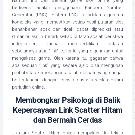
Namun, inti dari semua game slot online yang
berlisensi adalah penggunaan Random Number
Generator (RNG). Sistem RNG ini adalah algoritma
kompleks yang memastikan setiap hasil putaran slot
benar-benar acak dan tidak dapat diprediksi atau
dimanipulasi. Ini berarti setiap putaran adalah peristiwa
independen, tanpa mempedulikan putaran
sebelumnya atau “link” tertentu yang digunakan untuk
mengakses game. Oleh karena itu, gagasan bahwa
ada sebuah “link” yang secara ajaib bisa mengubah
probabilitas kemenangan adalah sesuatu yang sangat
bertentangan dengan prinsip dasar keadilan dalam
perjudian online.
Membongkar Psikologi di Balik
Kepercayaan Link Scatter Hitam
dan Bermain Cerdas
Jika Link Scatter Hitam bukan merupakan fitur teknis