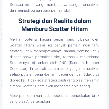
Sensasi inilah yang membuatnya sangat dinantikan
dan menjadi buruan para pemain slot.
Strategi dan Realita dalam
Memburu Scatter Hitam
Melihat potensi hadiah besar yang dibawa oleh
Scatter Hitam, wajar jika banyak pemain ingin tahu
strategi untuk mendapatkannya. Namun, penting untuk
diingat bahwa permainan slot, termasuk mekanisme
Scatter-nya, dijalankan oleh RNG (Random Number
Generator). Ini adalah sistem acak yang memastikan
setiap putaran benar-benar independen dan tidak bisa
diprediksi. Tidak ada strategi pasti yang bisa menjamin
simbol Scatter Hitam akan mendarat lebih sering.
Meskipun demikian, ada beberapa pendekatan bijak
yang bisa Anda terapkan: