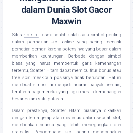
dalam Dunia Slot Gacor
Maxwin
Situs
rtp slot
resmi adalah salah satu simbol penting
dalam permainan slot online yang sering menarik
perhatian pemain karena potensinya yang besar dalam
memberikan keuntungan. Berbeda dengan simbol
biasa yang harus membentuk garis kemenangan
tertentu, Scatter Hitam dapat memicu fitur bonus atau
free spin meskipun posisinya tidak berurutan. Hal ini
membuat simbol ini menjadi incaran banyak pemain,
terutama bagi mereka yang ingin meraih kemenangan
besar dalam satu putaran.
Dalam praktiknya, Scatter Hitam biasanya dikaitkan
dengan tema gelap atau misterius dalam sebuah slot,
memberikan nuansa yang lebih menegangkan dan
dramatis. Pengembang slot sering menggunakan