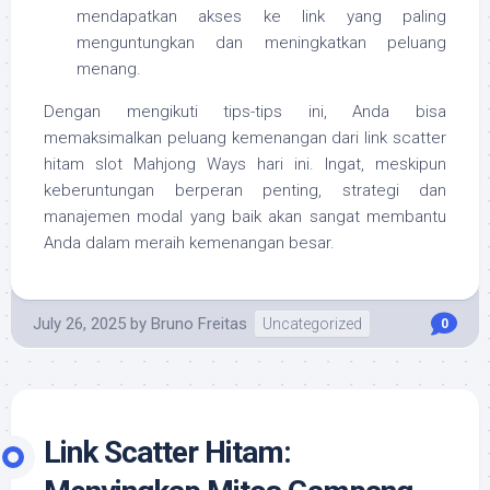
mendapatkan akses ke link yang paling
menguntungkan dan meningkatkan peluang
menang.
Dengan mengikuti tips-tips ini, Anda bisa
memaksimalkan peluang kemenangan dari link scatter
hitam slot Mahjong Ways hari ini. Ingat, meskipun
keberuntungan berperan penting, strategi dan
manajemen modal yang baik akan sangat membantu
Anda dalam meraih kemenangan besar.
July 26, 2025
by
Bruno Freitas
Uncategorized
0
Link Scatter Hitam: