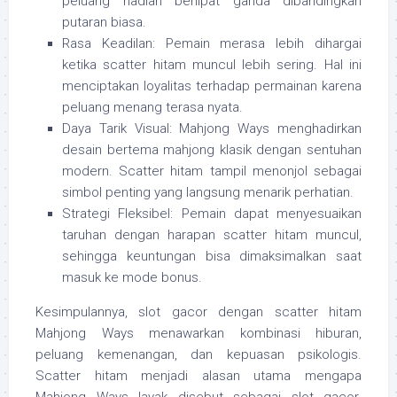
peluang hadiah berlipat ganda dibandingkan
putaran biasa.
Rasa Keadilan: Pemain merasa lebih dihargai
ketika scatter hitam muncul lebih sering. Hal ini
menciptakan loyalitas terhadap permainan karena
peluang menang terasa nyata.
Daya Tarik Visual: Mahjong Ways menghadirkan
desain bertema mahjong klasik dengan sentuhan
modern. Scatter hitam tampil menonjol sebagai
simbol penting yang langsung menarik perhatian.
Strategi Fleksibel: Pemain dapat menyesuaikan
taruhan dengan harapan scatter hitam muncul,
sehingga keuntungan bisa dimaksimalkan saat
masuk ke mode bonus.
Kesimpulannya, slot gacor dengan scatter hitam
Mahjong Ways menawarkan kombinasi hiburan,
peluang kemenangan, dan kepuasan psikologis.
Scatter hitam menjadi alasan utama mengapa