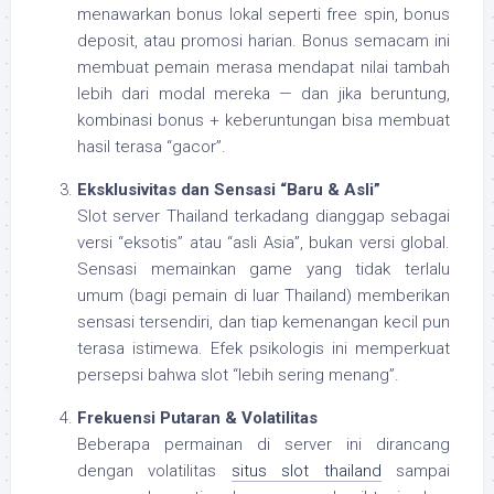
menawarkan bonus lokal seperti free spin, bonus
deposit, atau promosi harian. Bonus semacam ini
membuat pemain merasa mendapat nilai tambah
lebih dari modal mereka — dan jika beruntung,
kombinasi bonus + keberuntungan bisa membuat
hasil terasa “gacor”.
Eksklusivitas dan Sensasi “Baru & Asli”
Slot server Thailand terkadang dianggap sebagai
versi “eksotis” atau “asli Asia”, bukan versi global.
Sensasi memainkan game yang tidak terlalu
umum (bagi pemain di luar Thailand) memberikan
sensasi tersendiri, dan tiap kemenangan kecil pun
terasa istimewa. Efek psikologis ini memperkuat
persepsi bahwa slot “lebih sering menang”.
Frekuensi Putaran & Volatilitas
Beberapa permainan di server ini dirancang
dengan volatilitas
situs slot thailand
sampai