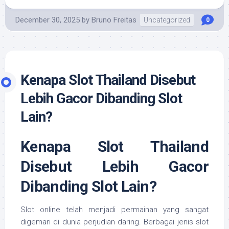
December 30, 2025
by
Bruno Freitas
Uncategorized
0
Kenapa Slot Thailand Disebut
Lebih Gacor Dibanding Slot
Lain?
Kenapa Slot Thailand
Disebut Lebih Gacor
Dibanding Slot Lain?
Slot online telah menjadi permainan yang sangat
digemari di dunia perjudian daring. Berbagai jenis slot