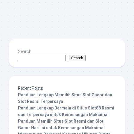
Search
Search
Recent Posts
Panduan Lengkap Memilih Situs Slot Gacor dan
Slot Resmi Terpercaya
Panduan Lengkap Bermain di Situs Slot88 Resmi
dan Terpercaya untuk Kemenangan Maksimal
Panduan Memilih Situs Slot Resmi dan Slot
Gacor Hari Ini untuk Kemenangan Maksimal