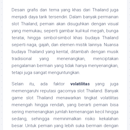
Desain grafis dan tema yang khas dari Thailand juga
menjadi daya tarik tersendiri. Dalam banyak permainan
slot Thailand, pemain akan disuguhkan dengan visual
yang memukau, seperti gambar kuil-kuil megah, bunga
teratai, hingga simbol-simbol khas budaya Thailand
seperti naga, gajah, dan elemen mistik lainnya. Nuansa
budaya Thailand yang kental, ditambah dengan musik
tradisional yang menenangkan, menciptakan
pengalaman bermain yang tidak hanya menyenangkan,
tetapi juga sangat menguntungkan.
Selain itu, ada faktor
volatilitas
yang juga
memengaruhi reputasi gacornya slot Thailand. Banyak
game slot Thailand menawarkan tingkat volatilitas
menengah hingga rendah, yang berarti pemain bisa
sering memenangkan jumlah kemenangan kecil hingga
sedang, sehingga meminimalkan risiko kekalahan
besar. Untuk pemain yang lebih suka bermain dengan