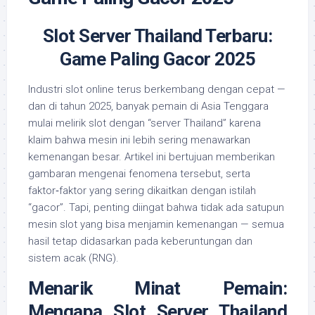
Slot Server Thailand Terbaru:
Game Paling Gacor 2025
Industri slot online terus berkembang dengan cepat —
dan di tahun 2025, banyak pemain di Asia Tenggara
mulai melirik slot dengan “server Thailand” karena
klaim bahwa mesin ini lebih sering menawarkan
kemenangan besar. Artikel ini bertujuan memberikan
gambaran mengenai fenomena tersebut, serta
faktor‑faktor yang sering dikaitkan dengan istilah
“gacor”. Tapi, penting diingat bahwa tidak ada satupun
mesin slot yang bisa menjamin kemenangan — semua
hasil tetap didasarkan pada keberuntungan dan
sistem acak (RNG).
Menarik Minat Pemain:
Mengapa Slot Server Thailand