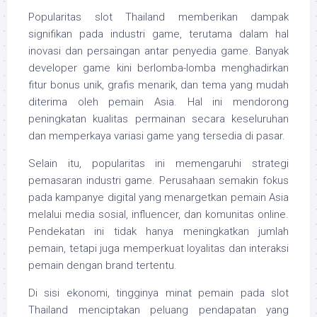
Popularitas slot Thailand memberikan dampak
signifikan pada industri game, terutama dalam hal
inovasi dan persaingan antar penyedia game. Banyak
developer game kini berlomba-lomba menghadirkan
fitur bonus unik, grafis menarik, dan tema yang mudah
diterima oleh pemain Asia. Hal ini mendorong
peningkatan kualitas permainan secara keseluruhan
dan memperkaya variasi game yang tersedia di pasar.
Selain itu, popularitas ini memengaruhi strategi
pemasaran industri game. Perusahaan semakin fokus
pada kampanye digital yang menargetkan pemain Asia
melalui media sosial, influencer, dan komunitas online.
Pendekatan ini tidak hanya meningkatkan jumlah
pemain, tetapi juga memperkuat loyalitas dan interaksi
pemain dengan brand tertentu.
Di sisi ekonomi, tingginya minat pemain pada slot
Thailand menciptakan peluang pendapatan yang