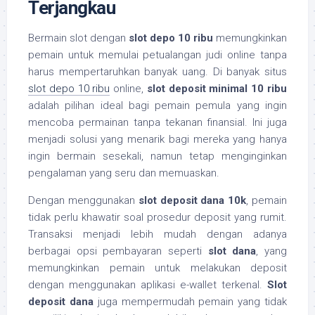
Terjangkau
Bermain slot dengan
slot depo 10 ribu
memungkinkan
pemain untuk memulai petualangan judi online tanpa
harus mempertaruhkan banyak uang. Di banyak situs
slot depo 10 ribu
online,
slot deposit minimal 10 ribu
adalah pilihan ideal bagi pemain pemula yang ingin
mencoba permainan tanpa tekanan finansial. Ini juga
menjadi solusi yang menarik bagi mereka yang hanya
ingin bermain sesekali, namun tetap menginginkan
pengalaman yang seru dan memuaskan.
Dengan menggunakan
slot deposit dana 10k
, pemain
tidak perlu khawatir soal prosedur deposit yang rumit.
Transaksi menjadi lebih mudah dengan adanya
berbagai opsi pembayaran seperti
slot dana
, yang
memungkinkan pemain untuk melakukan deposit
dengan menggunakan aplikasi e-wallet terkenal.
Slot
deposit dana
juga mempermudah pemain yang tidak