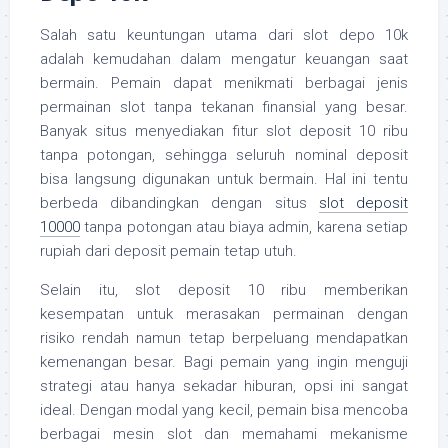
Salah satu keuntungan utama dari slot depo 10k
adalah kemudahan dalam mengatur keuangan saat
bermain. Pemain dapat menikmati berbagai jenis
permainan slot tanpa tekanan finansial yang besar.
Banyak situs menyediakan fitur slot deposit 10 ribu
tanpa potongan, sehingga seluruh nominal deposit
bisa langsung digunakan untuk bermain. Hal ini tentu
berbeda dibandingkan dengan situs
slot deposit
10000
tanpa
potongan atau biaya admin, karena setiap
rupiah dari deposit pemain tetap utuh.
Selain itu, slot deposit 10 ribu memberikan
kesempatan untuk merasakan permainan dengan
risiko rendah namun tetap berpeluang mendapatkan
kemenangan besar. Bagi pemain yang ingin menguji
strategi atau hanya sekadar hiburan, opsi ini sangat
ideal. Dengan modal yang kecil, pemain bisa mencoba
berbagai mesin slot dan memahami mekanisme