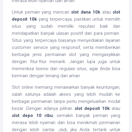
merasa lebih nyaman dan aman.
Untuk pemain yang mencari
slot dana 10k
atau
slot
deposit 10k
yang terpercaya, pastikan untuk memilih
situs yang sudah memiliki reputasi baik dan
mendapatkan banyak ulasan positif dari para pemain.
Situs yang terpercaya biasanya menyediakan layanan
customer service yang responsif, serta memberikan
berbagai jenis permainan slot yang mengasyikkan
dengan fitur-fitur menarik. Jangan lupa juga untuk
memeriksa lisensi dan regulasi situs, agar Anda bisa
bermain dengan tenang dan aman.
Slot online memang menawarkan banyak keuntungan,
salah satunya adalah akses yang lebih mudah ke
berbagai permainan tanpa perlu mengeluarkan modal
besar. Dengan adanya pilihan
slot deposit 10k
atau
slot depo 10 ribu
, semakin banyak pemain yang
merasa lebih nyaman dan bisa menikmati permainan
dengan lebih santai. Jadi, jika Anda tertarik untuk