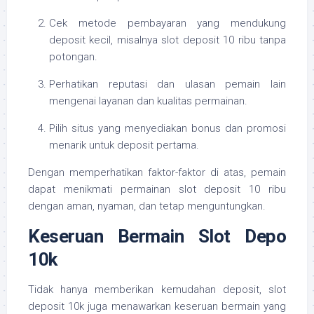
Cek metode pembayaran yang mendukung
deposit kecil, misalnya slot deposit 10 ribu tanpa
potongan.
Perhatikan reputasi dan ulasan pemain lain
mengenai layanan dan kualitas permainan.
Pilih situs yang menyediakan bonus dan promosi
menarik untuk deposit pertama.
Dengan memperhatikan faktor-faktor di atas, pemain
dapat menikmati permainan slot deposit 10 ribu
dengan aman, nyaman, dan tetap menguntungkan.
Keseruan Bermain Slot Depo
10k
Tidak hanya memberikan kemudahan deposit, slot
deposit 10k juga menawarkan keseruan bermain yang