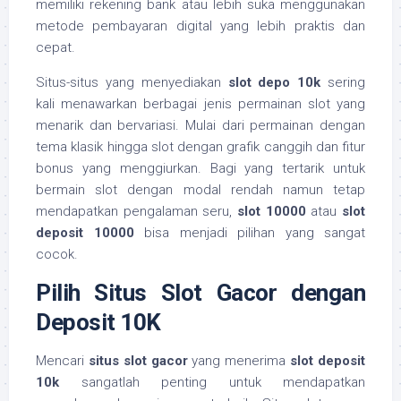
memiliki rekening bank atau lebih suka menggunakan
metode pembayaran digital yang lebih praktis dan
cepat.
Situs-situs yang menyediakan
slot depo 10k
sering
kali menawarkan berbagai jenis permainan slot yang
menarik dan bervariasi. Mulai dari permainan dengan
tema klasik hingga slot dengan grafik canggih dan fitur
bonus yang menggiurkan. Bagi yang tertarik untuk
bermain slot dengan modal rendah namun tetap
mendapatkan pengalaman seru,
slot 10000
atau
slot
deposit 10000
bisa menjadi pilihan yang sangat
cocok.
Pilih Situs Slot Gacor dengan
Deposit 10K
Mencari
situs slot gacor
yang menerima
slot deposit
10k
sangatlah penting untuk mendapatkan