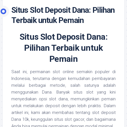
Situs Slot Deposit Dana: Pilihan
Terbaik untuk Pemain
Situs Slot Deposit Dana:
Pilihan Terbaik untuk
Pemain
Saat ini, permainan slot online semakin populer di
Indonesia, terutama dengan kemudahan pembayaran
melalui berbagai metode, salah satunya adalah
menggunakan Dana. Banyak situs slot yang kini
menyediakan opsi slot dana, memungkinkan pemain
untuk melakukan deposit dengan lebih praktis. Dalam
artikel ini, kami akan membahas tentang slot deposit
Dana 10k, keunggulan situs slot gacor, dan bagaimana
Anda bisa memulai permainan dengan modal minimal.