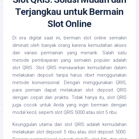
Terjangkau untuk Bermain
Slot Online
Di era digital saat ini, bermain slot online semakin
diminati oleh banyak orang karena kemudahan akses
dan variasi permainan yang menarik. Salah satu
metode pembayaran yang semakin populer adalah
slot QRIS. Slot QRIS menawarkan kemudahan dalam
melakukan deposit tanpa harus ribet menggunakan
metode konvensional. Dengan menggunakan QRIS,
para pemain dapat melakukan slot deposit QRIS
dengan cepat dan praktis. Tidak hanya itu, slot QRIS
juga cocok untuk Anda yang ingin bermain dengan
modal kecil, seperti slot QRIS 5000 atau slot 5 ribu.
Keunggulan utama dari slot QRIS adalah kemudahan
melakukan slot deposit 5 ribu atau slot deposit 5000.