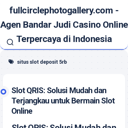
Skip
fullcirclephotogallery.com -
to
content
Agen Bandar Judi Casino Online
Terpercaya di Indonesia
situs slot deposit 5rb
Slot QRIS: Solusi Mudah dan
Terjangkau untuk Bermain Slot
Online
Slot QRIS: Solusi Mudah dan