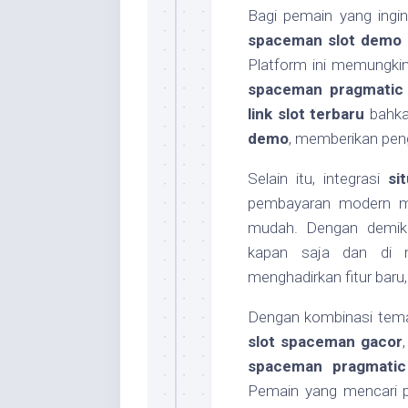
Bagi pemain yang ingi
spaceman slot demo
Platform ini memungk
spaceman pragmatic 
link slot terbaru
bahka
demo
, memberikan peng
Selain itu, integrasi
si
pembayaran modern 
mudah. Dengan demik
kapan saja dan di
menghadirkan fitur baru
Dengan kombinasi te
slot spaceman gacor
spaceman pragmatic
Pemain yang mencari 