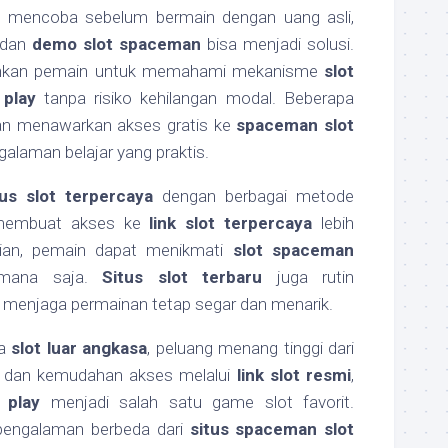
n mencoba sebelum bermain dengan uang asli,
dan
demo slot spaceman
bisa menjadi solusi.
inkan pemain untuk memahami mekanisme
slot
play
tanpa risiko kehilangan modal. Beberapa
n menawarkan akses gratis ke
spaceman slot
alaman belajar yang praktis.
tus slot terpercaya
dengan berbagai metode
membuat akses ke
link slot terpercaya
lebih
ian, pemain dapat menikmati
slot spaceman
 mana saja.
Situs slot terbaru
juga rutin
, menjaga permainan tetap segar dan menarik.
ma
slot luar angkasa
, peluang menang tinggi dari
, dan kemudahan akses melalui
link slot resmi
,
 play
menjadi salah satu game slot favorit.
pengalaman berbeda dari
situs spaceman slot