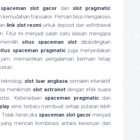
,
spaceman slot gacor
dan
slot pragmatic
kemudahan transaksi. Pemain bisa mengakses
dan
link slot resmi
untuk deposit dan withdrawal
. Fitur ini menjadi salah satu alasan mengapa
 memilih
situs spaceman slot
dibandingkan
situs spaceman pragmatic
juga menyediakan
 jam, memastikan pengalaman bermain tetap
batan.
teknologi,
slot luar angkasa
semakin interaktif
isa menikmati
slot astronot
dengan efek suara
listis. Keberadaan
spaceman pragmatic
dan
play
versi terbaru membuat setiap putaran lebih
Tidak heran jika
spaceman slot gacor
menjadi
 yang mencari kombinasi antara keseruan dan