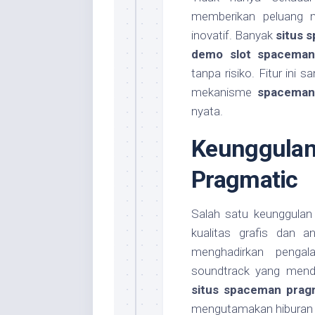
memberikan peluang m
inovatif. Banyak
situs 
demo slot spaceman
tanpa risiko. Fitur in
mekanisme
spaceman
nyata.
Keunggu
Pragmatic
Salah satu keunggulan
kualitas grafis dan
menghadirkan penga
soundtrack yang mendu
situs spaceman prag
mengutamakan hiburan b