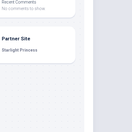
Recent Comments
No comments to show.
Partner Site
Starlight Princess