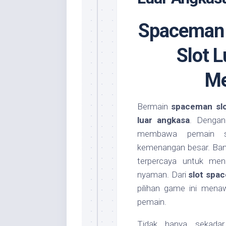
Spaceman 
Slot 
Me
Bermain
spaceman sl
luar angkasa
. Dengan
membawa pemain seo
kemenangan besar. Ba
terpercaya untuk me
nyaman. Dari
slot spa
pilihan game ini mena
pemain.
Tidak hanya sekadar