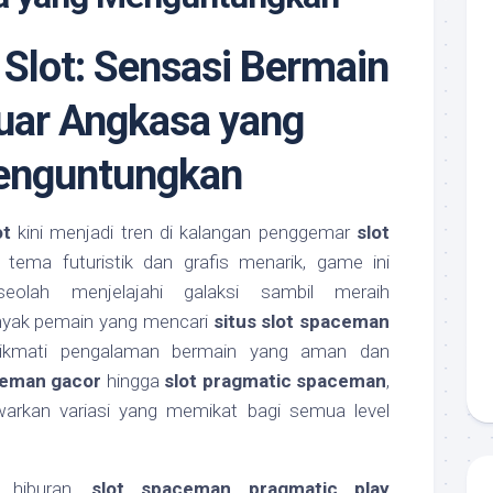
Slot: Sensasi Bermain
Luar Angkasa yang
nguntungkan
ot
kini menjadi tren di kalangan penggemar
slot
 tema futuristik dan grafis menarik, game ini
lah menjelajahi galaksi sambil meraih
nyak pemain yang mencari
situs slot spaceman
nikmati pengalaman bermain yang aman dan
ceman gacor
hingga
slot pragmatic spaceman
,
warkan variasi yang memikat bagi semua level
 hiburan,
slot spaceman pragmatic play