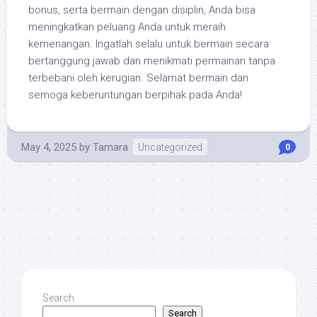
bonus, serta bermain dengan disiplin, Anda bisa
meningkatkan peluang Anda untuk meraih
kemenangan. Ingatlah selalu untuk bermain secara
bertanggung jawab dan menikmati permainan tanpa
terbebani oleh kerugian. Selamat bermain dan
semoga keberuntungan berpihak pada Anda!
May 4, 2025
by
Tamara
Uncategorized
0
Search
Search