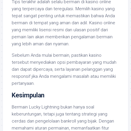
Tips terakhir adalah selalu bermain di kasino online
yang terpercaya dan teregulasi. Memilih kasino yang
tepat sangat penting untuk memastikan bahwa Anda
bermain di tempat yang aman dan adil. Kasino online
yang memiliki lisensi resmi dan ulasan positif dari
pemain lain akan memberikan pengalaman bermain
yang lebih aman dan nyaman.
Sebelum Anda mulai bermain, pastikan kasino
tersebut menyediakan opsi pembayaran yang mudah
dan dapat dipercaya, serta layanan pelanggan yang
responsif jika Anda mengalami masalah atau memiliki
pertanyaan.
Kesimpulan
Bermain Lucky Lightning bukan hanya soal
keberuntungan, tetapi juga tentang strategi yang
cerdas dan pengelolaan bankroll yang bijak. Dengan
memahami aturan permainan, memanfaatkan fitur