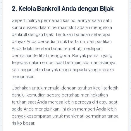
2.
Kelola Bankroll Anda dengan Bijak
Seperti halnya permainan kasino lainnya, salah satu
kunci sukses dalam bermain slot adalah mengelola
bankroll dengan bijak. Tentukan batasan seberapa
banyak Anda bersedia untuk bertaruh, dan pastikan
Anda tidak melebihi batas tersebut, meskipun
permainan terlihat menggoda. Banyak pemain yang
terjebak dalam emosi saat bermain slot dan akhirnya
kehilangan lebih banyak uang daripada yang mereka
rencanakan.
Usahakan untuk memulai dengan taruhan kecil terlebih
dahulu, kemudian secara bertahap meningkatkan
taruhan saat Anda merasa lebih percaya diri atau saat
saldo Anda mengizinkan. Ini akan memberi Anda lebih
banyak kesempatan untuk menikmati permainan tanpa
risiko besar.