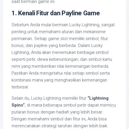
saat bermain game ini.
1.
Kenali Fitur dan Payline Game
Sebelum Anda mulai bermain Lucky Lightning, sangat
penting untuk memahami aturan dan mekanisme
permainan. Setiap game slot memiliki simbol, fitur
bonus, dan payline yang berbeda. Dalam Lucky
Lightning, Anda akan menemukan berbagai simbol
seperti petir, dewa keberuntungan, dan simbol kartu
remi yang memberikan nilai kemenangan berbeda.
Pastikan Anda mengetahui nilai setiap simbol serta
kombinasi mana yang menghasilkan kemenangan
terbesar.
Selain itu, Lucky Lightning memiliki fitur
“Lightning
Spins”
, di mana beberapa simbol petir dapat memicu
putaran bonus dengan hadiah yang lebih besar.
Dengan memahami simbol dan fitur ini, Anda bisa
merencanakan strategi taruhan dengan lebih baik.