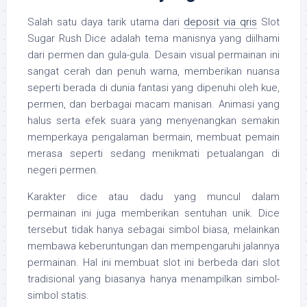
Salah satu daya tarik utama dari
deposit via qris
Slot
Sugar Rush Dice adalah tema manisnya yang diilhami
dari permen dan gula-gula. Desain visual permainan ini
sangat cerah dan penuh warna, memberikan nuansa
seperti berada di dunia fantasi yang dipenuhi oleh kue,
permen, dan berbagai macam manisan. Animasi yang
halus serta efek suara yang menyenangkan semakin
memperkaya pengalaman bermain, membuat pemain
merasa seperti sedang menikmati petualangan di
negeri permen.
Karakter dice atau dadu yang muncul dalam
permainan ini juga memberikan sentuhan unik. Dice
tersebut tidak hanya sebagai simbol biasa, melainkan
membawa keberuntungan dan mempengaruhi jalannya
permainan. Hal ini membuat slot ini berbeda dari slot
tradisional yang biasanya hanya menampilkan simbol-
simbol statis.