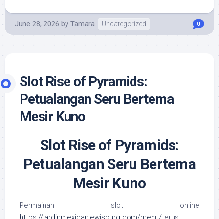
June 28, 2026
by
Tamara
Uncategorized
0
Slot Rise of Pyramids:
Petualangan Seru Bertema
Mesir Kuno
Slot Rise of Pyramids:
Petualangan Seru Bertema
Mesir Kuno
Permainan slot online
https://jardinmexicanlewisburg.com/menu/​
terus