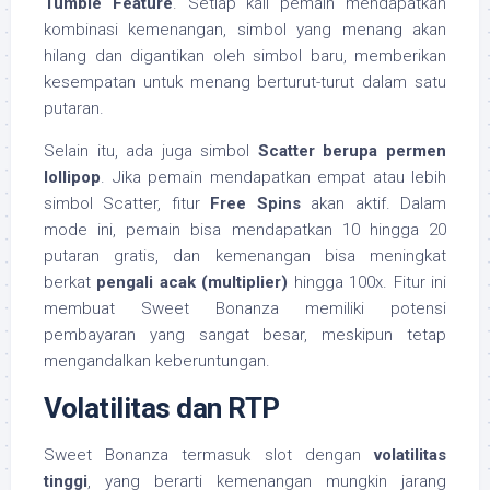
Tumble Feature
. Setiap kali pemain mendapatkan
kombinasi kemenangan, simbol yang menang akan
hilang dan digantikan oleh simbol baru, memberikan
kesempatan untuk menang berturut-turut dalam satu
putaran.
Selain itu, ada juga simbol
Scatter berupa permen
lollipop
. Jika pemain mendapatkan empat atau lebih
simbol Scatter, fitur
Free Spins
akan aktif. Dalam
mode ini, pemain bisa mendapatkan 10 hingga 20
putaran gratis, dan kemenangan bisa meningkat
berkat
pengali acak (multiplier)
hingga 100x. Fitur ini
membuat Sweet Bonanza memiliki potensi
pembayaran yang sangat besar, meskipun tetap
mengandalkan keberuntungan.
Volatilitas dan RTP
Sweet Bonanza termasuk slot dengan
volatilitas
tinggi
, yang berarti kemenangan mungkin jarang