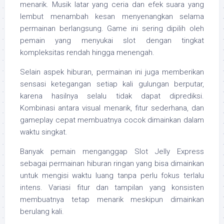
menarik. Musik latar yang ceria dan efek suara yang
lembut menambah kesan menyenangkan selama
permainan berlangsung. Game ini sering dipilih oleh
pemain yang menyukai slot dengan tingkat
kompleksitas rendah hingga menengah.
Selain aspek hiburan, permainan ini juga memberikan
sensasi ketegangan setiap kali gulungan berputar,
karena hasilnya selalu tidak dapat diprediksi.
Kombinasi antara visual menarik, fitur sederhana, dan
gameplay cepat membuatnya cocok dimainkan dalam
waktu singkat.
Banyak pemain menganggap Slot Jelly Express
sebagai permainan hiburan ringan yang bisa dimainkan
untuk mengisi waktu luang tanpa perlu fokus terlalu
intens. Variasi fitur dan tampilan yang konsisten
membuatnya tetap menarik meskipun dimainkan
berulang kali.