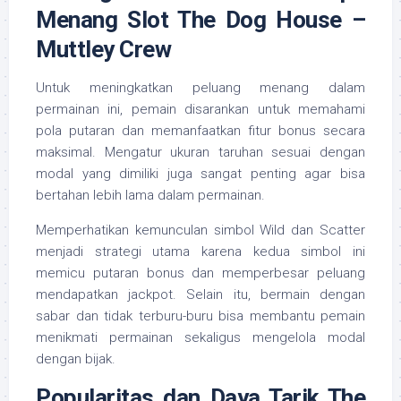
Menang Slot The Dog House –
Muttley Crew
Untuk meningkatkan peluang menang dalam
permainan ini, pemain disarankan untuk memahami
pola putaran dan memanfaatkan fitur bonus secara
maksimal. Mengatur ukuran taruhan sesuai dengan
modal yang dimiliki juga sangat penting agar bisa
bertahan lebih lama dalam permainan.
Memperhatikan kemunculan simbol Wild dan Scatter
menjadi strategi utama karena kedua simbol ini
memicu putaran bonus dan memperbesar peluang
mendapatkan jackpot. Selain itu, bermain dengan
sabar dan tidak terburu-buru bisa membantu pemain
menikmati permainan sekaligus mengelola modal
dengan bijak.
Popularitas dan Daya Tarik The