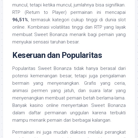
muncul, tetapi ketika muncul, jumlahnya bisa signifikan.
RTP (Return to Player) permainan ini mencapai
96,51%
, termasuk kategori cukup tinggi di dunia slot
online. Kombinasi volatilitas tinggi dan RTP yang layak
membuat Sweet Bonanza menarik bagi pemain yang
menyukai sensasi taruhan besar.
Keseruan dan Popularitas
Popularitas Sweet Bonanza tidak hanya berasal dari
potensi kemenangan besar, tetapi juga pengalaman
bermain yang menyenangkan. Grafis yang ceria,
animasi permen yang jatuh, dan suara latar yang
menyenangkan membuat pemain betah berlama-lama.
Banyak kasino online menyertakan Sweet Bonanza
dalam daftar permainan unggulan karena terbukti
mampu menarik pemain dari berbagai kalangan.
Permainan ini juga mudah diakses melalui perangkat