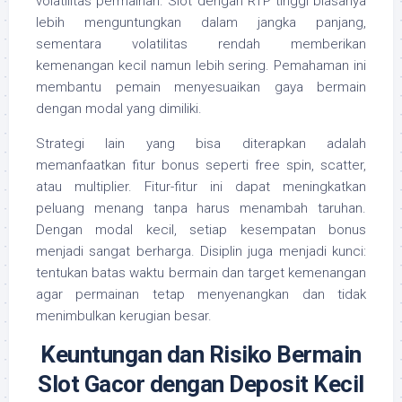
volatilitas permainan. Slot dengan RTP tinggi biasanya
lebih menguntungkan dalam jangka panjang,
sementara volatilitas rendah memberikan
kemenangan kecil namun lebih sering. Pemahaman ini
membantu pemain menyesuaikan gaya bermain
dengan modal yang dimiliki.
Strategi lain yang bisa diterapkan adalah
memanfaatkan fitur bonus seperti free spin, scatter,
atau multiplier. Fitur-fitur ini dapat meningkatkan
peluang menang tanpa harus menambah taruhan.
Dengan modal kecil, setiap kesempatan bonus
menjadi sangat berharga. Disiplin juga menjadi kunci:
tentukan batas waktu bermain dan target kemenangan
agar permainan tetap menyenangkan dan tidak
menimbulkan kerugian besar.
Keuntungan dan Risiko Bermain
Slot Gacor dengan Deposit Kecil