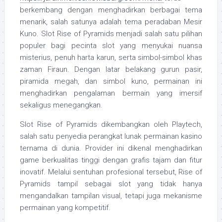
berkembang dengan menghadirkan berbagai tema
menarik, salah satunya adalah tema peradaban Mesir
Kuno. Slot Rise of Pyramids menjadi salah satu pilihan
populer bagi pecinta slot yang menyukai nuansa
misterius, penuh harta karun, serta simbol-simbol khas
zaman Firaun. Dengan latar belakang gurun pasir,
piramida megah, dan simbol kuno, permainan ini
menghadirkan pengalaman bermain yang imersif
sekaligus menegangkan.
Slot Rise of Pyramids dikembangkan oleh
Playtech
,
salah satu penyedia perangkat lunak permainan kasino
ternama di dunia. Provider ini dikenal menghadirkan
game berkualitas tinggi dengan grafis tajam dan fitur
inovatif. Melalui sentuhan profesional tersebut, Rise of
Pyramids tampil sebagai slot yang tidak hanya
mengandalkan tampilan visual, tetapi juga mekanisme
permainan yang kompetitif.