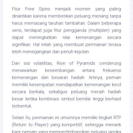
Fitur Free Spins menjadi momen yang paling
dinantikan karena memberikan peluang menang tanpa
harus memasang taruhan tambahan. Dalam beberapa
versi, terdapat juga fitur pengganda (multiplier) yang
dapat meningkatkan nilai kemenangan secara
signifikan. Hal inilah yang membuat permainan terasa
lebih menegangkan dan penuh kejutan.
Dari sisi volatilitas, Rise of Pyramids cenderung
menawarkan keseimbangan antara frekuensi
kemenangan dan besaran hadiah. Artinya, pemain
memiliki kesempatan mendapatkan kemenangan kecil
secara berkala, sekaligus peluang meraih hadiah
besar ketika kombinasi simbol bernilai tinggi berhasil
terbentuk.
Selain itu, permainan ini umumnya memiliki tingkat RTP
(Return to Player) yang kompetitif, sehingga menarik
bagi pemain yang mempertimbangkan peluang jangka