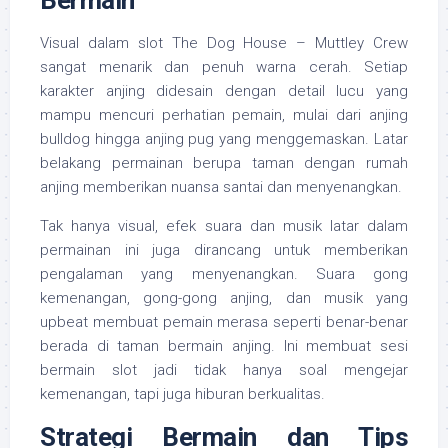
Bermain
Visual dalam slot The Dog House – Muttley Crew
sangat menarik dan penuh warna cerah. Setiap
karakter anjing didesain dengan detail lucu yang
mampu mencuri perhatian pemain, mulai dari anjing
bulldog hingga anjing pug yang menggemaskan. Latar
belakang permainan berupa taman dengan rumah
anjing memberikan nuansa santai dan menyenangkan.
Tak hanya visual, efek suara dan musik latar dalam
permainan ini juga dirancang untuk memberikan
pengalaman yang menyenangkan. Suara gong
kemenangan, gong-gong anjing, dan musik yang
upbeat membuat pemain merasa seperti benar-benar
berada di taman bermain anjing. Ini membuat sesi
bermain slot jadi tidak hanya soal mengejar
kemenangan, tapi juga hiburan berkualitas.
Strategi Bermain dan Tips