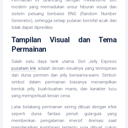
Permainan ini dirancang dengan mekanisme slot
modern yang memadukan unsur hiburan visual dan
sistem peluang berbasis RNG (Random Number
Generator), sehingga setiap putaran bersifat acak dan
tidak dapat diprediksi.
Tampilan Visual dan Tema
Permainan
Salah satu daya tarik utama Slot Jelly Express
pusatwin link
adalah desain visualnya yang terinspirasi
dari dunia permen dan jelly berwarna-warni. Simbol-
simbol dalam permainan biasanya menampilkan
bentuk jelly, buah-buahan manis, dan karakter lucu
yang memperkuat kesan ceria.
Latar belakang permainan sering dibuat dengan efek
seperti dunia fantasi penuh gula-gula yang
memberikan pengalaman imersif. Animasi saat
mendapatkan kombinasi tertentu juga dibuat cukup