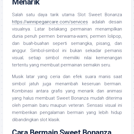
Menarik
Salah satu daya tarik utama Slot Sweet Bonanza
https://winnipegaircare.com/services
adalah desain
visualnya. Latar belakang permainan menampilkan
dunia penuh permen berwarna-warni, permen lolipop,
dan buah-buahan seperti semangka, pisang, dan
anggur. Simbol-simbol ini bukan sekadar pemanis
visual; setiap simbol memiliki nilai kemenangan
tertentu yang membuat permainan semakin seru.
Musik latar yang ceria dan efek suara manis saat
simbol jatuh juga menambah keseruan bermain.
Kombinasi antara grafis yang menarik dan animasi
yang halus membuat Sweet Bonanza mudah diterima
oleh pemain baru maupun veteran. Sensasi visual ini
memberikan pengalaman bermain yang lebih hidup
dibandingkan slot klasik.
Cara Bermain Sweet Bonanza