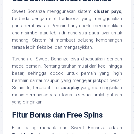
Sweet Bonanza menggunakan sistem
cluster pays
,
berbeda dengan slot tradisional yang menggunakan
garis pembayaran. Pemain hanya perlu mencocokkan
enam simbol atau lebih di mana saja pada layar untuk
menang. Sistem ini membuat peluang kemenangan
terasa lebih fleksibel dan mengasyikkan.
Taruhan di Sweet Bonanza bisa disesuaikan dengan
modal pemain. Rentang taruhan mulai dari kecil hingga
besar, sehingga cocok untuk pemain yang ingin
bermain santai maupun yang mengejar jackpot besar.
Selain itu, terdapat fitur
autoplay
yang memungkinkan
mesin bermain secara otomatis sesuai jumlah putaran
yang diinginkan.
Fitur Bonus dan Free Spins
Fitur paling menarik dari Sweet Bonanza adalah