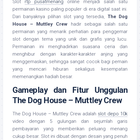
Slot
rtp pusatmenang
online menjadi salah satu
permainan kasino paling populer di era digital saat ini.
Dari banyaknya pilihan slot yang tersedia,
The Dog
House – Muttley Crew
hadir sebagai salah satu
permainan yang menarik perhatian para penggemar
slot dengan tema yang unik dan grafis yang lucu.
Permainan ini menghadirkan suasana ceria dan
menghibur dengan karakter-karakter anjing yang
menggemaskan, sehingga sangat cocok bagi pemain
yang mencari hiburan sekaligus kesempatan
memenangkan hadiah besar.
Gameplay dan Fitur Unggulan
The Dog House – Muttley Crew
The Dog House – Muttley Crew adalah
slot depo 10k
video dengan 5 gulungan dan sejumlah garis
pembayaran yang memberikan peluang menang
cukup besar. Slot ini dibuat dengan desain yang penuh