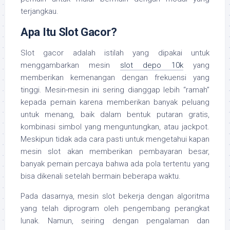
terjangkau.
Apa Itu Slot Gacor?
Slot gacor adalah istilah yang dipakai untuk
menggambarkan mesin
slot depo 10k
yang
memberikan kemenangan dengan frekuensi yang
tinggi. Mesin-mesin ini sering dianggap lebih “ramah”
kepada pemain karena memberikan banyak peluang
untuk menang, baik dalam bentuk putaran gratis,
kombinasi simbol yang menguntungkan, atau jackpot.
Meskipun tidak ada cara pasti untuk mengetahui kapan
mesin slot akan memberikan pembayaran besar,
banyak pemain percaya bahwa ada pola tertentu yang
bisa dikenali setelah bermain beberapa waktu.
Pada dasarnya, mesin slot bekerja dengan algoritma
yang telah diprogram oleh pengembang perangkat
lunak. Namun, seiring dengan pengalaman dan