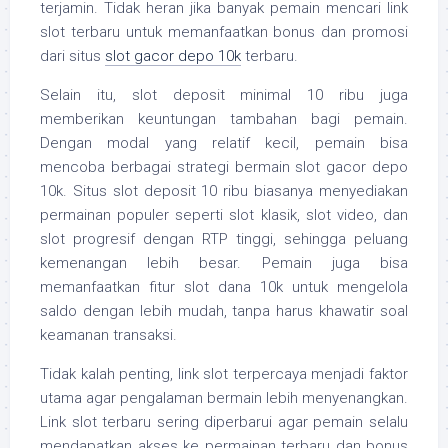
terjamin. Tidak heran jika banyak pemain mencari link
slot terbaru untuk memanfaatkan bonus dan promosi
dari situs
slot gacor depo 10k
terbaru.
Selain itu, slot deposit minimal 10 ribu juga
memberikan keuntungan tambahan bagi pemain.
Dengan modal yang relatif kecil, pemain bisa
mencoba berbagai strategi bermain slot gacor depo
10k. Situs slot deposit 10 ribu biasanya menyediakan
permainan populer seperti slot klasik, slot video, dan
slot progresif dengan RTP tinggi, sehingga peluang
kemenangan lebih besar. Pemain juga bisa
memanfaatkan fitur slot dana 10k untuk mengelola
saldo dengan lebih mudah, tanpa harus khawatir soal
keamanan transaksi.
Tidak kalah penting, link slot terpercaya menjadi faktor
utama agar pengalaman bermain lebih menyenangkan.
Link slot terbaru sering diperbarui agar pemain selalu
mendapatkan akses ke permainan terbaru dan bonus