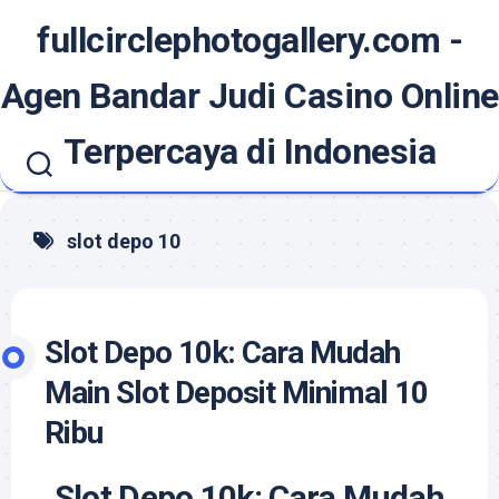
Skip
fullcirclephotogallery.com -
to
content
Agen Bandar Judi Casino Online
Terpercaya di Indonesia
slot depo 10
Slot Depo 10k: Cara Mudah
Main Slot Deposit Minimal 10
Ribu
Slot Depo 10k: Cara Mudah