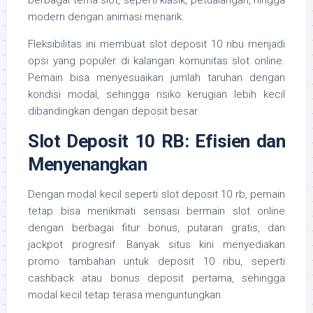
berbagai tema slot, seperti klasik, petualangan, hingga
modern dengan animasi menarik.
Fleksibilitas ini membuat slot deposit 10 ribu menjadi
opsi yang populer di kalangan komunitas slot online.
Pemain bisa menyesuaikan jumlah taruhan dengan
kondisi modal, sehingga risiko kerugian lebih kecil
dibandingkan dengan deposit besar.
Slot Deposit 10 RB: Efisien dan
Menyenangkan
Dengan modal kecil seperti slot deposit 10 rb, pemain
tetap bisa menikmati sensasi bermain slot online
dengan berbagai fitur bonus, putaran gratis, dan
jackpot progresif. Banyak situs kini menyediakan
promo tambahan untuk deposit 10 ribu, seperti
cashback atau bonus deposit pertama, sehingga
modal kecil tetap terasa menguntungkan.