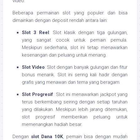
video.
Beberapa permainan slot yang populer dan bisa
dimainkan dengan deposit rendah antara lain:
Slot 3 Reel
: Slot klasik dengan tiga gulungan,
yang sangat cocok untuk pemain pemula.
Meskipun sederhana, slot ini tetap menawarkan
kesenangan dan peluang untuk menang.
Slot Video
: Slot dengan banyak gulungan dan fitur
bonus menarik. Slot ini sering kali hadir dengan
grafis yang menawan dan tema yang beragam.
Slot Progresif
: Slot ini menawarkan jackpot yang
terus berkembang seiring dengan setiap taruhan
yang dilakukan. Meskipun lebih jarang ditemukan,
slot progresif memberikan peluang untuk
memenangkan hadiah besar.
Dengan
slot Dana 10K
, pemain bisa dengan mudah