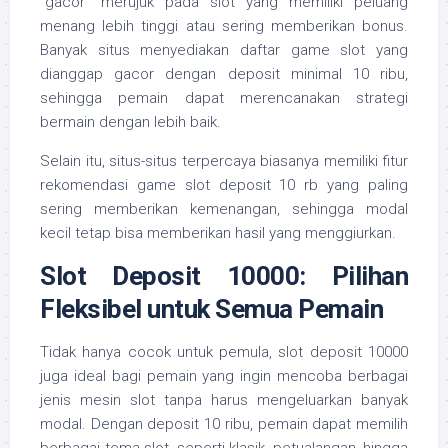
“gacor” merujuk pada slot yang memiliki peluang
menang lebih tinggi atau sering memberikan bonus.
Banyak situs menyediakan daftar game slot yang
dianggap gacor dengan deposit minimal 10 ribu,
sehingga pemain dapat merencanakan strategi
bermain dengan lebih baik.
Selain itu, situs-situs terpercaya biasanya memiliki fitur
rekomendasi game slot deposit 10 rb yang paling
sering memberikan kemenangan, sehingga modal
kecil tetap bisa memberikan hasil yang menggiurkan.
Slot Deposit 10000: Pilihan
Fleksibel untuk Semua Pemain
Tidak hanya cocok untuk pemula, slot deposit 10000
juga ideal bagi pemain yang ingin mencoba berbagai
jenis mesin slot tanpa harus mengeluarkan banyak
modal. Dengan deposit 10 ribu, pemain dapat memilih