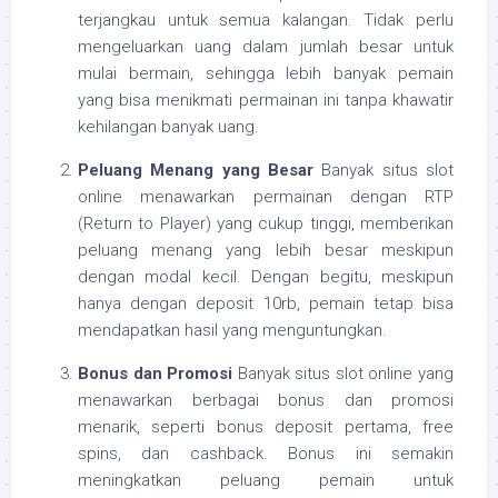
terjangkau untuk semua kalangan. Tidak perlu
mengeluarkan uang dalam jumlah besar untuk
mulai bermain, sehingga lebih banyak pemain
yang bisa menikmati permainan ini tanpa khawatir
kehilangan banyak uang.
Peluang Menang yang Besar
Banyak situs slot
online menawarkan permainan dengan RTP
(Return to Player) yang cukup tinggi, memberikan
peluang menang yang lebih besar meskipun
dengan modal kecil. Dengan begitu, meskipun
hanya dengan deposit 10rb, pemain tetap bisa
mendapatkan hasil yang menguntungkan.
Bonus dan Promosi
Banyak situs slot online yang
menawarkan berbagai bonus dan promosi
menarik, seperti bonus deposit pertama, free
spins, dan cashback. Bonus ini semakin
meningkatkan peluang pemain untuk