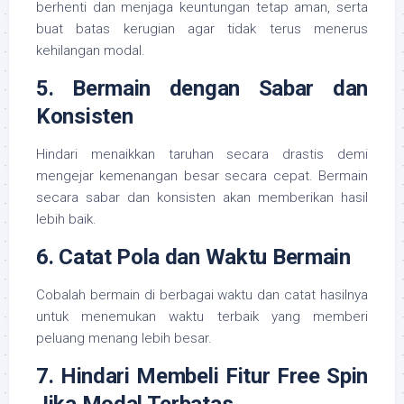
berhenti dan menjaga keuntungan tetap aman, serta
buat batas kerugian agar tidak terus menerus
kehilangan modal.
5. Bermain dengan Sabar dan
Konsisten
Hindari menaikkan taruhan secara drastis demi
mengejar kemenangan besar secara cepat. Bermain
secara sabar dan konsisten akan memberikan hasil
lebih baik.
6. Catat Pola dan Waktu Bermain
Cobalah bermain di berbagai waktu dan catat hasilnya
untuk menemukan waktu terbaik yang memberi
peluang menang lebih besar.
7. Hindari Membeli Fitur Free Spin