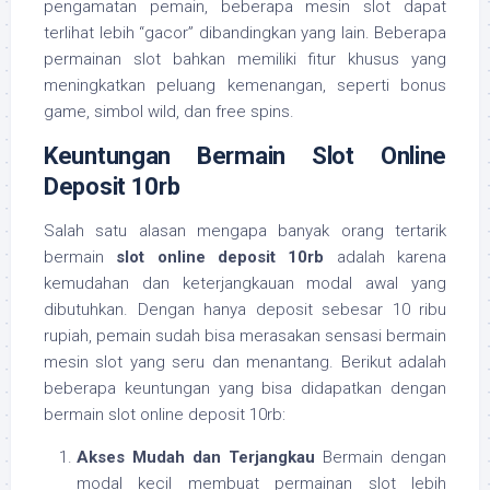
pengamatan pemain, beberapa mesin slot dapat
terlihat lebih “gacor” dibandingkan yang lain. Beberapa
permainan slot bahkan memiliki fitur khusus yang
meningkatkan peluang kemenangan, seperti bonus
game, simbol wild, dan free spins.
Keuntungan Bermain Slot Online
Deposit 10rb
Salah satu alasan mengapa banyak orang tertarik
bermain
slot online deposit 10rb
adalah karena
kemudahan dan keterjangkauan modal awal yang
dibutuhkan. Dengan hanya deposit sebesar 10 ribu
rupiah, pemain sudah bisa merasakan sensasi bermain
mesin slot yang seru dan menantang. Berikut adalah
beberapa keuntungan yang bisa didapatkan dengan
bermain slot online deposit 10rb:
Akses Mudah dan Terjangkau
Bermain dengan
modal kecil membuat permainan slot lebih