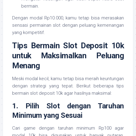
bermain.
Dengan modal Rp10.000, kamu tetap bisa merasakan
sensasi permainan slot dengan peluang kemenangan
yang kompetitif.
Tips Bermain Slot Deposit 10k
untuk Maksimalkan Peluang
Menang
Meski modal kecil, kamu tetap bisa meraih keuntungan
dengan strategi yang tepat. Berikut beberapa tips
bermain slot deposit 10k agar hasilnya maksimal:
1. Pilih Slot dengan Taruhan
Minimum yang Sesuai
Cari game dengan taruhan minimum Rp100 agar
modal 10k bisa digunakan untuk banyak putaran,