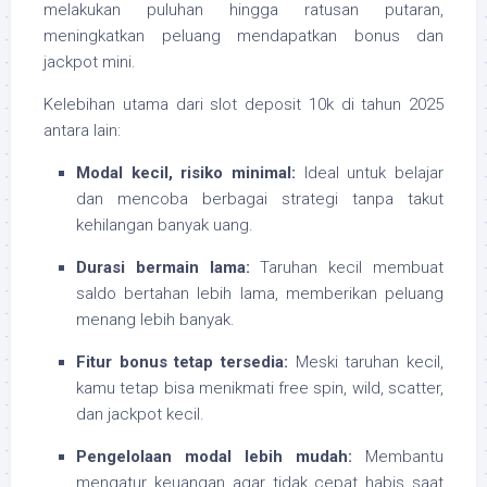
melakukan puluhan hingga ratusan putaran,
meningkatkan peluang mendapatkan bonus dan
jackpot mini.
Kelebihan utama dari slot deposit 10k di tahun 2025
antara lain:
Modal kecil, risiko minimal:
Ideal untuk belajar
dan mencoba berbagai strategi tanpa takut
kehilangan banyak uang.
Durasi bermain lama:
Taruhan kecil membuat
saldo bertahan lebih lama, memberikan peluang
menang lebih banyak.
Fitur bonus tetap tersedia:
Meski taruhan kecil,
kamu tetap bisa menikmati free spin, wild, scatter,
dan jackpot kecil.
Pengelolaan modal lebih mudah:
Membantu
mengatur keuangan agar tidak cepat habis saat