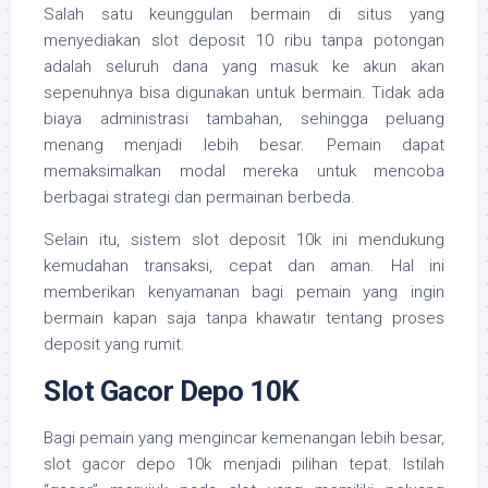
Salah satu keunggulan bermain di situs yang
menyediakan slot deposit 10 ribu tanpa potongan
adalah seluruh dana yang masuk ke akun akan
sepenuhnya bisa digunakan untuk bermain. Tidak ada
biaya administrasi tambahan, sehingga peluang
menang menjadi lebih besar. Pemain dapat
memaksimalkan modal mereka untuk mencoba
berbagai strategi dan permainan berbeda.
Selain itu, sistem slot deposit 10k ini mendukung
kemudahan transaksi, cepat dan aman. Hal ini
memberikan kenyamanan bagi pemain yang ingin
bermain kapan saja tanpa khawatir tentang proses
deposit yang rumit.
Slot Gacor Depo 10K
Bagi pemain yang mengincar kemenangan lebih besar,
slot gacor depo 10k menjadi pilihan tepat. Istilah