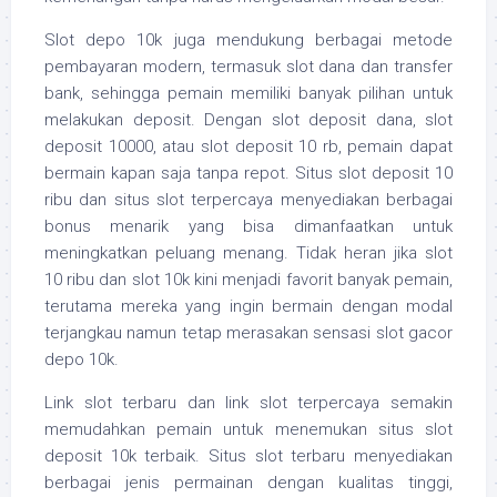
Slot depo 10k juga mendukung berbagai metode
pembayaran modern, termasuk slot dana dan transfer
bank, sehingga pemain memiliki banyak pilihan untuk
melakukan deposit. Dengan slot deposit dana, slot
deposit 10000, atau slot deposit 10 rb, pemain dapat
bermain kapan saja tanpa repot. Situs slot deposit 10
ribu dan situs slot terpercaya menyediakan berbagai
bonus menarik yang bisa dimanfaatkan untuk
meningkatkan peluang menang. Tidak heran jika slot
10 ribu dan slot 10k kini menjadi favorit banyak pemain,
terutama mereka yang ingin bermain dengan modal
terjangkau namun tetap merasakan sensasi slot gacor
depo 10k.
Link slot terbaru dan link slot terpercaya semakin
memudahkan pemain untuk menemukan situs slot
deposit 10k terbaik. Situs slot terbaru menyediakan
berbagai jenis permainan dengan kualitas tinggi,