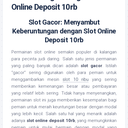
Online Deposit 10rb
Slot Gacor: Menyambut
Keberuntungan dengan Slot Online
Deposit 10rb
Permainan slot online semakin populer di kalangan
para pecinta judi daring. Salah satu jenis permainan
yang paling banyak dicari adalah
slot gacor
. Istilah
“gacor” sering digunakan oleh para pemain untuk
menggambarkan mesin
slot 10 ribu
yang sering
memberikan kemenangan besar atau pembayaran
yang relatif lebih sering. Tidak hanya menyenangkan,
permainan slot ini juga memberikan kesempatan bagi
pemain untuk meraih keuntungan besar dengan modal
yang lebih kecil. Salah satu hal yang menarik adalah
adanya
slot online deposit 10rb
, yang memungkinkan
pemain untuk mulai bermain dengan modal yang