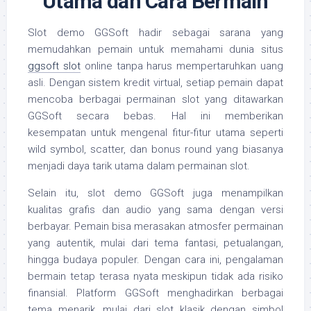
Utama dan Cara Bermain
Slot demo GGSoft hadir sebagai sarana yang
memudahkan pemain untuk memahami dunia situs
ggsoft slot
online tanpa harus mempertaruhkan uang
asli. Dengan sistem kredit virtual, setiap pemain dapat
mencoba berbagai permainan slot yang ditawarkan
GGSoft secara bebas. Hal ini memberikan
kesempatan untuk mengenal fitur-fitur utama seperti
wild symbol, scatter, dan bonus round yang biasanya
menjadi daya tarik utama dalam permainan slot.
Selain itu, slot demo GGSoft juga menampilkan
kualitas grafis dan audio yang sama dengan versi
berbayar. Pemain bisa merasakan atmosfer permainan
yang autentik, mulai dari tema fantasi, petualangan,
hingga budaya populer. Dengan cara ini, pengalaman
bermain tetap terasa nyata meskipun tidak ada risiko
finansial. Platform GGSoft menghadirkan berbagai
tema menarik, mulai dari slot klasik dengan simbol