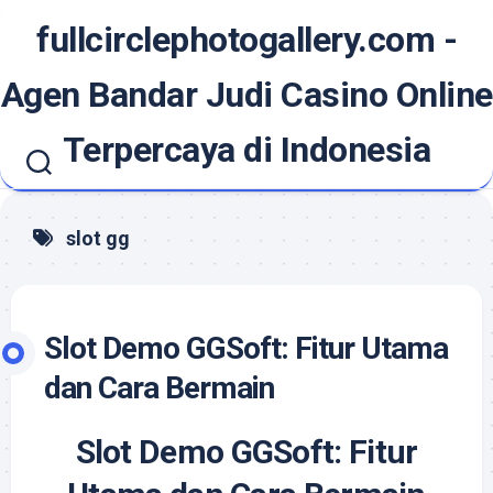
Skip
fullcirclephotogallery.com -
to
content
Agen Bandar Judi Casino Online
Terpercaya di Indonesia
slot gg
Slot Demo GGSoft: Fitur Utama
dan Cara Bermain
Slot Demo GGSoft: Fitur