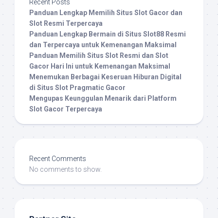
Recent Posts
Panduan Lengkap Memilih Situs Slot Gacor dan
Slot Resmi Terpercaya
Panduan Lengkap Bermain di Situs Slot88 Resmi
dan Terpercaya untuk Kemenangan Maksimal
Panduan Memilih Situs Slot Resmi dan Slot
Gacor Hari Ini untuk Kemenangan Maksimal
Menemukan Berbagai Keseruan Hiburan Digital
di Situs Slot Pragmatic Gacor
Mengupas Keunggulan Menarik dari Platform
Slot Gacor Terpercaya
Recent Comments
No comments to show.