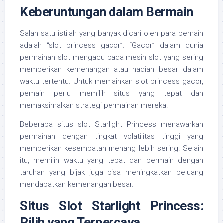
Keberuntungan dalam Bermain
Salah satu istilah yang banyak dicari oleh para pemain
adalah “slot princess gacor”. “Gacor” dalam dunia
permainan slot mengacu pada mesin slot yang sering
memberikan kemenangan atau hadiah besar dalam
waktu tertentu. Untuk memainkan slot princess gacor,
pemain perlu memilih situs yang tepat dan
memaksimalkan strategi permainan mereka.
Beberapa situs slot Starlight Princess menawarkan
permainan dengan tingkat volatilitas tinggi yang
memberikan kesempatan menang lebih sering. Selain
itu, memilih waktu yang tepat dan bermain dengan
taruhan yang bijak juga bisa meningkatkan peluang
mendapatkan kemenangan besar.
Situs Slot Starlight Princess:
Pilih yang Terpercaya