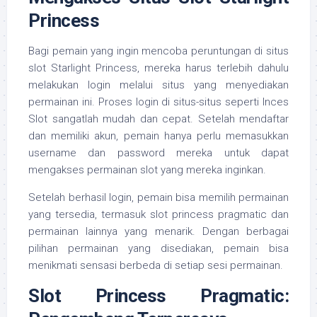
Princess
Bagi pemain yang ingin mencoba peruntungan di situs
slot Starlight Princess, mereka harus terlebih dahulu
melakukan login melalui situs yang menyediakan
permainan ini. Proses login di situs-situs seperti Inces
Slot sangatlah mudah dan cepat. Setelah mendaftar
dan memiliki akun, pemain hanya perlu memasukkan
username dan password mereka untuk dapat
mengakses permainan slot yang mereka inginkan.
Setelah berhasil login, pemain bisa memilih permainan
yang tersedia, termasuk slot princess pragmatic dan
permainan lainnya yang menarik. Dengan berbagai
pilihan permainan yang disediakan, pemain bisa
menikmati sensasi berbeda di setiap sesi permainan.
Slot Princess Pragmatic: