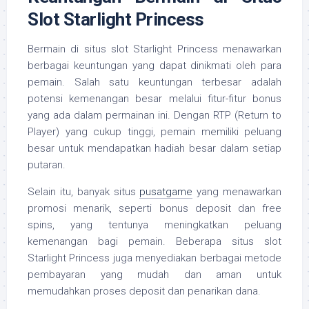
Slot Starlight Princess
Bermain di situs slot Starlight Princess menawarkan
berbagai keuntungan yang dapat dinikmati oleh para
pemain. Salah satu keuntungan terbesar adalah
potensi kemenangan besar melalui fitur-fitur bonus
yang ada dalam permainan ini. Dengan RTP (Return to
Player) yang cukup tinggi, pemain memiliki peluang
besar untuk mendapatkan hadiah besar dalam setiap
putaran.
Selain itu, banyak situs
pusatgame
yang menawarkan
promosi menarik, seperti bonus deposit dan free
spins, yang tentunya meningkatkan peluang
kemenangan bagi pemain. Beberapa situs slot
Starlight Princess juga menyediakan berbagai metode
pembayaran yang mudah dan aman untuk
memudahkan proses deposit dan penarikan dana.