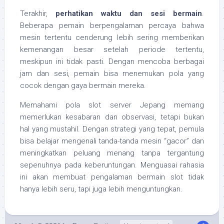
Terakhir,
perhatikan waktu dan sesi bermain
.
Beberapa pemain berpengalaman percaya bahwa
mesin tertentu cenderung lebih sering memberikan
kemenangan besar setelah periode tertentu,
meskipun ini tidak pasti. Dengan mencoba berbagai
jam dan sesi, pemain bisa menemukan pola yang
cocok dengan gaya bermain mereka.
Memahami pola slot server Jepang memang
memerlukan kesabaran dan observasi, tetapi bukan
hal yang mustahil. Dengan strategi yang tepat, pemula
bisa belajar mengenali tanda-tanda mesin “gacor” dan
meningkatkan peluang menang tanpa tergantung
sepenuhnya pada keberuntungan. Menguasai rahasia
ini akan membuat pengalaman bermain slot tidak
hanya lebih seru, tapi juga lebih menguntungkan.