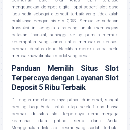
permainan baru. Jika Anda lebih terbiasa
menggunakan dompet digital, opsi seperti
slot dana
juga hadir sebagai alternatif terbaik yang tidak kalah
praktisnya dengan sistem QRIS. Semua kemudahan
transaksi ini sengaja dirancang untuk memangkas
batasan finansial, sehingga setiap pemain memiliki
kesempatan yang sama untuk merasakan sensasi
bermain di
situs depo 5k
pilihan mereka tanpa perlu
merasa khawatir akan modal yang besar.
Panduan Memilih Situs Slot
Terpercaya dengan Layanan Slot
Deposit 5 Ribu Terbaik
Di tengah membeludaknya pilihan di internet, sangat
penting bagi Anda untuk tetap selektif dan hanya
bermain di
situs slot terpercaya
demi menjaga
keamanan data pribadi serta dana Anda.
Menggunakan
link slot resmi
yang sudah terbukti