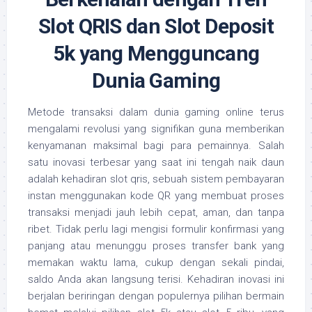
Slot QRIS dan Slot Deposit
5k yang Mengguncang
Dunia Gaming
Metode transaksi dalam dunia gaming online terus
mengalami revolusi yang signifikan guna memberikan
kenyamanan maksimal bagi para pemainnya. Salah
satu inovasi terbesar yang saat ini tengah naik daun
adalah kehadiran
slot qris
, sebuah sistem pembayaran
instan menggunakan kode QR yang membuat proses
transaksi menjadi jauh lebih cepat, aman, dan tanpa
ribet. Tidak perlu lagi mengisi formulir konfirmasi yang
panjang atau menunggu proses transfer bank yang
memakan waktu lama, cukup dengan sekali pindai,
saldo Anda akan langsung terisi. Kehadiran inovasi ini
berjalan beriringan dengan populernya pilihan bermain