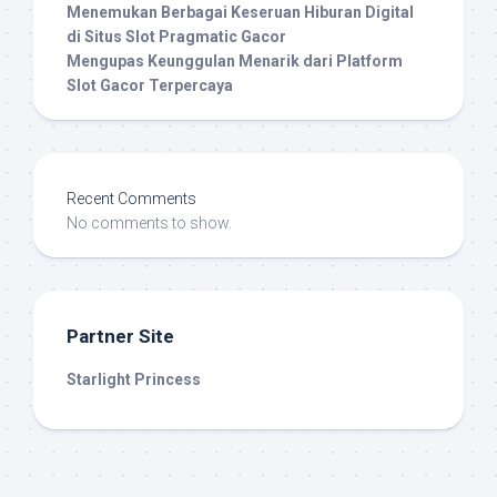
Menemukan Berbagai Keseruan Hiburan Digital
di Situs Slot Pragmatic Gacor
Mengupas Keunggulan Menarik dari Platform
Slot Gacor Terpercaya
Recent Comments
No comments to show.
Partner Site
Starlight Princess