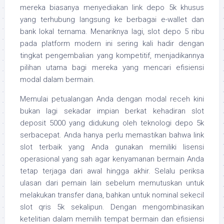
mereka biasanya menyediakan
link depo 5k
khusus
yang terhubung langsung ke berbagai e-wallet dan
bank lokal ternama. Menariknya lagi,
slot depo 5 ribu
pada platform modern ini sering kali hadir dengan
tingkat pengembalian yang kompetitif, menjadikannya
pilihan utama bagi mereka yang mencari efisiensi
modal dalam bermain.
Memulai petualangan Anda dengan modal receh kini
bukan lagi sekadar impian berkat kehadiran
slot
deposit 5000
yang didukung oleh teknologi
depo 5k
serbacepat. Anda hanya perlu memastikan bahwa
link
slot terbaik
yang Anda gunakan memiliki lisensi
operasional yang sah agar kenyamanan bermain Anda
tetap terjaga dari awal hingga akhir. Selalu periksa
ulasan dari pemain lain sebelum memutuskan untuk
melakukan transfer dana, bahkan untuk nominal sekecil
slot qris 5k
sekalipun. Dengan mengombinasikan
ketelitian dalam memilih tempat bermain dan efisiensi