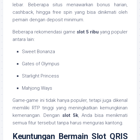
lebar. Beberapa situs menawarkan bonus harian,
cashback, hingga free spin yang bisa dinikmati oleh
pemain dengan deposit minimum.
Beberapa rekomendasi game
slot 5 ribu
yang populer
antara lain:
Sweet Bonanza
Gates of Olympus
Starlight Princess
Mahjong Ways
Game-game ini tidak hanya populer, tetapi juga dikenal
memiliki RTP tinggi yang meningkatkan kemungkinan
kemenangan. Dengan
slot 5k
, Anda bisa menikmati
semua fitur tersebut tanpa harus menguras kantong.
Keuntungan Bermain Slot QRIS