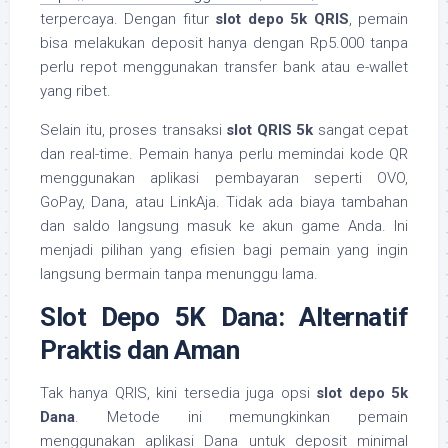
terpercaya. Dengan fitur
slot depo 5k QRIS
, pemain
bisa melakukan deposit hanya dengan Rp5.000 tanpa
perlu repot menggunakan transfer bank atau e-wallet
yang ribet.
Selain itu, proses transaksi
slot QRIS 5k
sangat cepat
dan real-time. Pemain hanya perlu memindai kode QR
menggunakan aplikasi pembayaran seperti OVO,
GoPay, Dana, atau LinkAja. Tidak ada biaya tambahan
dan saldo langsung masuk ke akun game Anda. Ini
menjadi pilihan yang efisien bagi pemain yang ingin
langsung bermain tanpa menunggu lama.
Slot Depo 5K Dana: Alternatif
Praktis dan Aman
Tak hanya QRIS, kini tersedia juga opsi
slot depo 5k
Dana
. Metode ini memungkinkan pemain
menggunakan aplikasi Dana untuk deposit minimal