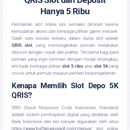
Hanya 5 Ribu
Permainan slot online kini semakin diminati karena
kemudahan akses dan berbagai pilihan game menarik.
Salah satu inovasi terbaru dalam dunia slot adalah
QRIS slot
, yang memungkinkan pemain melakukan
deposit dengan cepat dan praktis. Terutama bagi para
pemain yang ingin bermain dengan modal terjangkau,
kini hadir berbagai pilihan
slot 5 ribu
atau
slot 5k
yang
cocok untuk pemula maupun pemain berpengalaman.
Kenapa Memilih Slot Depo 5K
QRIS?
QRIS (Quick Response Code Indonesian Standard)
adalah sistem pembayaran digital yang disahkan oleh
Bank Indonesia dan kini banyak digunakan oleh situs
https://www.buffalowinggrill.com/menus/
slot online