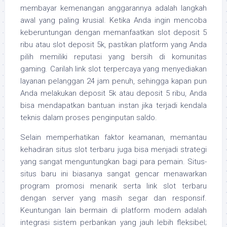
membayar kemenangan anggarannya adalah langkah
awal yang paling krusial. Ketika Anda ingin mencoba
keberuntungan dengan memanfaatkan
slot deposit 5
ribu
atau
slot deposit 5k
, pastikan platform yang Anda
pilih memiliki reputasi yang bersih di komunitas
gaming. Carilah
link slot terpercaya
yang menyediakan
layanan pelanggan 24 jam penuh, sehingga kapan pun
Anda melakukan
deposit 5k
atau
deposit 5 ribu
, Anda
bisa mendapatkan bantuan instan jika terjadi kendala
teknis dalam proses penginputan saldo.
Selain memperhatikan faktor keamanan, memantau
kehadiran
situs slot terbaru
juga bisa menjadi strategi
yang sangat menguntungkan bagi para pemain. Situs-
situs baru ini biasanya sangat gencar menawarkan
program promosi menarik serta
link slot terbaru
dengan server yang masih segar dan responsif.
Keuntungan lain bermain di platform modern adalah
integrasi sistem perbankan yang jauh lebih fleksibel;