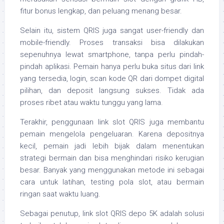
fitur bonus lengkap, dan peluang menang besar.
Selain itu, sistem QRIS juga sangat user-friendly dan
mobile-friendly. Proses transaksi bisa dilakukan
sepenuhnya lewat smartphone, tanpa perlu pindah-
pindah aplikasi. Pemain hanya perlu buka situs dari link
yang tersedia, login, scan kode QR dari dompet digital
pilihan, dan deposit langsung sukses. Tidak ada
proses ribet atau waktu tunggu yang lama.
Terakhir, penggunaan link slot QRIS juga membantu
pemain mengelola pengeluaran. Karena depositnya
kecil, pemain jadi lebih bijak dalam menentukan
strategi bermain dan bisa menghindari risiko kerugian
besar. Banyak yang menggunakan metode ini sebagai
cara untuk latihan, testing pola slot, atau bermain
ringan saat waktu luang.
Sebagai penutup, link slot QRIS depo 5K adalah solusi