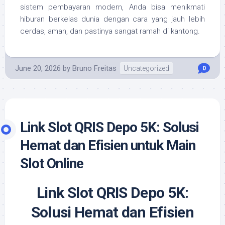
sistem pembayaran modern, Anda bisa menikmati
hiburan berkelas dunia dengan cara yang jauh lebih
cerdas, aman, dan pastinya sangat ramah di kantong.
June 20, 2026
by
Bruno Freitas
Uncategorized
0
Link Slot QRIS Depo 5K: Solusi
Hemat dan Efisien untuk Main
Slot Online
Link Slot QRIS Depo 5K:
Solusi Hemat dan Efisien