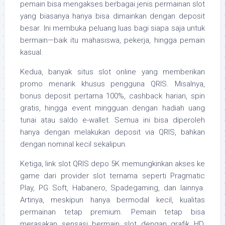
pemain bisa mengakses berbagai jenis permainan slot
yang biasanya hanya bisa dimainkan dengan deposit
besar. Ini membuka peluang luas bagi siapa saja untuk
bermain—baik itu mahasiswa, pekerja, hingga pemain
kasual.
Kedua, banyak situs slot online yang memberikan
promo menarik khusus pengguna QRIS. Misalnya,
bonus deposit pertama 100%, cashback harian, spin
gratis, hingga event mingguan dengan hadiah uang
tunai atau saldo e-wallet. Semua ini bisa diperoleh
hanya dengan melakukan deposit via QRIS, bahkan
dengan nominal kecil sekalipun.
Ketiga, link slot QRIS depo 5K memungkinkan akses ke
game dari provider slot ternama seperti Pragmatic
Play, PG Soft, Habanero, Spadegaming, dan lainnya.
Artinya, meskipun hanya bermodal kecil, kualitas
permainan tetap premium. Pemain tetap bisa
merasakan sensasi bermain slot dengan grafik HD,