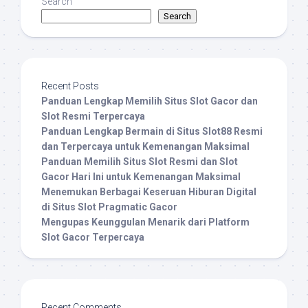
Search
Search
Recent Posts
Panduan Lengkap Memilih Situs Slot Gacor dan
Slot Resmi Terpercaya
Panduan Lengkap Bermain di Situs Slot88 Resmi
dan Terpercaya untuk Kemenangan Maksimal
Panduan Memilih Situs Slot Resmi dan Slot
Gacor Hari Ini untuk Kemenangan Maksimal
Menemukan Berbagai Keseruan Hiburan Digital
di Situs Slot Pragmatic Gacor
Mengupas Keunggulan Menarik dari Platform
Slot Gacor Terpercaya
Recent Comments