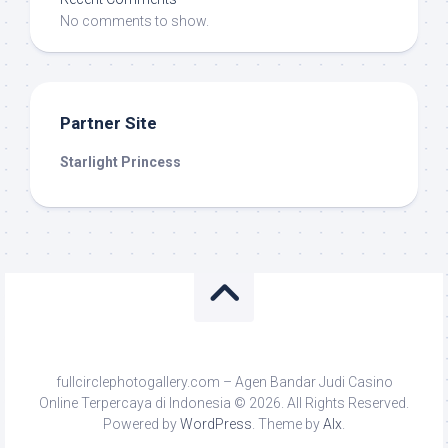
No comments to show.
Partner Site
Starlight Princess
fullcirclephotogallery.com – Agen Bandar Judi Casino
Online Terpercaya di Indonesia © 2026. All Rights Reserved.
Powered by
WordPress
. Theme by
Alx
.