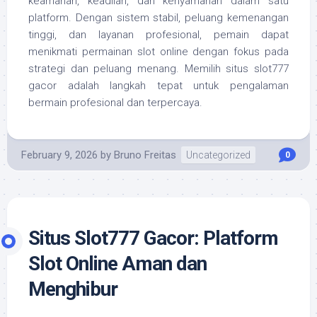
keamanan, keadilan, dan kenyamanan dalam satu
platform. Dengan sistem stabil, peluang kemenangan
tinggi, dan layanan profesional, pemain dapat
menikmati permainan slot online dengan fokus pada
strategi dan peluang menang. Memilih situs slot777
gacor adalah langkah tepat untuk pengalaman
bermain profesional dan terpercaya.
February 9, 2026
by
Bruno Freitas
Uncategorized
0
Situs Slot777 Gacor: Platform
Slot Online Aman dan
Menghibur