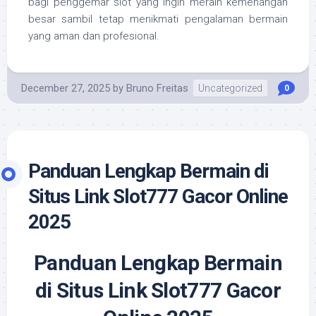
bagi penggemar slot yang ingin meraih kemenangan
besar sambil tetap menikmati pengalaman bermain
yang aman dan profesional.
December 27, 2025
by
Bruno Freitas
Uncategorized
0
Panduan Lengkap Bermain di
Situs Link Slot777 Gacor Online
2025
Panduan Lengkap Bermain
di Situs Link Slot777 Gacor