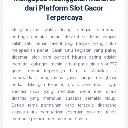
dari Platform Slot Gacor
Terpercaya
Menghabiskan waktu luang dengan menikmati
berbagai bentuk hiburan interaktif kini telah menjadi
salah satu pilihan favorit bagi banyak orang untuk
melepaskan penat. Salah satu kegiatan yang paling
digemari oleh para pencari hiburan daring adalah
memutar gulungan mesin virtual pada situs slott777
gacor resmi terpercaya hari ini. Aktivitas ini
menawarkan pengalaman yang sangat menghibur
berkat dukungan teknologi grafis berkualitas tinggi,
animasi visual yang memukau, serta efek suara
dinamis yang membuat suasana semakin hidup.
Setiap tema permainan yang tersedia dirancang
khusus untuk memberikan keseruan maksimal tanpa
membuat pemain merasa cepat bosan.