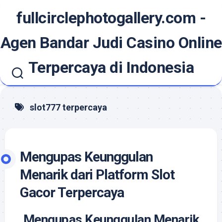
Skip
fullcirclephotogallery.com -
to
content
Agen Bandar Judi Casino Online
Terpercaya di Indonesia
slot777 terpercaya
Mengupas Keunggulan
Menarik dari Platform Slot
Gacor Terpercaya
Mengupas Keunggulan Menarik