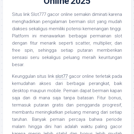
Online 2025
Situs link Slot777 gacor online semakin diminati karena
menghadirkan pengalaman bermain slot yang mudah
diakses sekaligus memiliki potensi kemenangan tinggi.
Platform ini menawarkan berbagai permainan slot
dengan fitur menarik seperti scatter, multiplier, dan
free spin, sehingga setiap putaran memberikan
sensasi seru sekaligus peluang meraih keuntungan
besar.
Keunggulan situs link
slot77
gacor online terletak pada
kemudahan akses dari berbagai perangkat, baik
desktop maupun mobile. Pemain dapat bermain kapan
saja dan di mana saja tanpa batasan. Fitur bonus,
termasuk putaran gratis dan pengganda progresif,
membantu meningkatkan peluang menang dari setiap
taruhan. Banyak pemain percaya bahwa periode
malam hingga dini hari adalah waktu paling gacor
karena mesin lebih stabil dan bonus lebih mudah