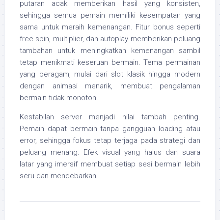
putaran acak memberikan hasil yang konsisten,
sehingga semua pemain memiliki kesempatan yang
sama untuk meraih kemenangan. Fitur bonus seperti
free spin, multiplier, dan autoplay memberikan peluang
tambahan untuk meningkatkan kemenangan sambil
tetap menikmati keseruan bermain. Tema permainan
yang beragam, mulai dari slot klasik hingga modern
dengan animasi menarik, membuat pengalaman
bermain tidak monoton.
Kestabilan server menjadi nilai tambah penting.
Pemain dapat bermain tanpa gangguan loading atau
error, sehingga fokus tetap terjaga pada strategi dan
peluang menang. Efek visual yang halus dan suara
latar yang imersif membuat setiap sesi bermain lebih
seru dan mendebarkan.