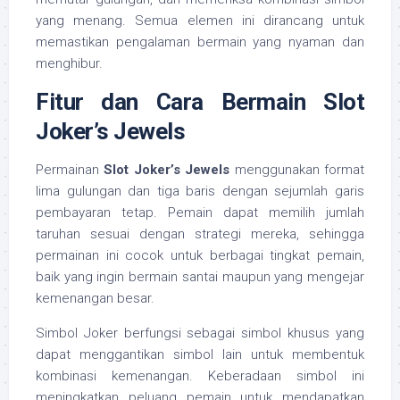
yang menang. Semua elemen ini dirancang untuk
memastikan pengalaman bermain yang nyaman dan
menghibur.
Fitur dan Cara Bermain Slot
Joker’s Jewels
Permainan
Slot Joker’s Jewels
menggunakan format
lima gulungan dan tiga baris dengan sejumlah garis
pembayaran tetap. Pemain dapat memilih jumlah
taruhan sesuai dengan strategi mereka, sehingga
permainan ini cocok untuk berbagai tingkat pemain,
baik yang ingin bermain santai maupun yang mengejar
kemenangan besar.
Simbol Joker berfungsi sebagai simbol khusus yang
dapat menggantikan simbol lain untuk membentuk
kombinasi kemenangan. Keberadaan simbol ini
meningkatkan peluang pemain untuk mendapatkan