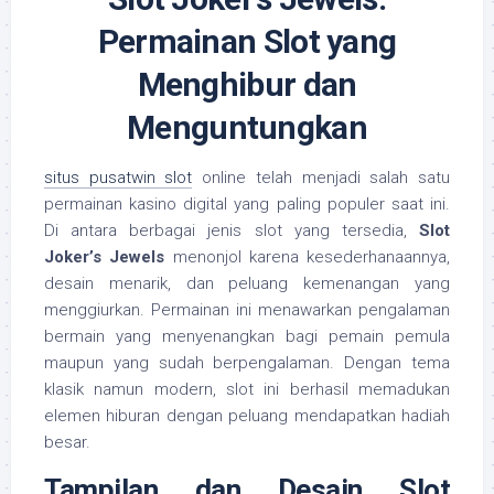
Permainan Slot yang
Menghibur dan
Menguntungkan
situs pusatwin slot
online telah menjadi salah satu
permainan kasino digital yang paling populer saat ini.
Di antara berbagai jenis slot yang tersedia,
Slot
Joker’s Jewels
menonjol karena kesederhanaannya,
desain menarik, dan peluang kemenangan yang
menggiurkan. Permainan ini menawarkan pengalaman
bermain yang menyenangkan bagi pemain pemula
maupun yang sudah berpengalaman. Dengan tema
klasik namun modern, slot ini berhasil memadukan
elemen hiburan dengan peluang mendapatkan hadiah
besar.
Tampilan dan Desain Slot