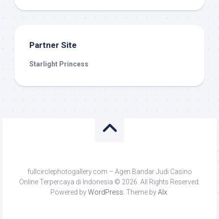
Partner Site
Starlight Princess
fullcirclephotogallery.com – Agen Bandar Judi Casino
Online Terpercaya di Indonesia © 2026. All Rights Reserved.
Powered by
WordPress
. Theme by
Alx
.