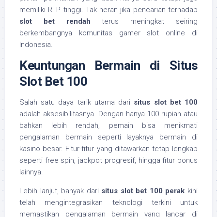
memiliki RTP tinggi. Tak heran jika pencarian terhadap
slot bet rendah
terus meningkat seiring
berkembangnya komunitas gamer slot online di
Indonesia.
Keuntungan Bermain di Situs
Slot Bet 100
Salah satu daya tarik utama dari
situs slot bet 100
adalah aksesibilitasnya. Dengan hanya 100 rupiah atau
bahkan lebih rendah, pemain bisa menikmati
pengalaman bermain seperti layaknya bermain di
kasino besar. Fitur-fitur yang ditawarkan tetap lengkap
seperti free spin, jackpot progresif, hingga fitur bonus
lainnya.
Lebih lanjut, banyak dari
situs slot bet 100 perak
kini
telah mengintegrasikan teknologi terkini untuk
memastikan pengalaman bermain yang lancar di