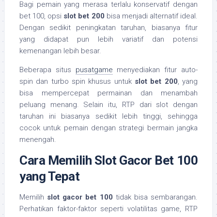
Bagi pemain yang merasa terlalu konservatif dengan
bet 100, opsi
slot bet 200
bisa menjadi alternatif ideal.
Dengan sedikit peningkatan taruhan, biasanya fitur
yang didapat pun lebih variatif dan potensi
kemenangan lebih besar.
Beberapa situs
pusatgame
menyediakan fitur auto-
spin dan turbo spin khusus untuk
slot bet 200
, yang
bisa mempercepat permainan dan menambah
peluang menang. Selain itu, RTP dari slot dengan
taruhan ini biasanya sedikit lebih tinggi, sehingga
cocok untuk pemain dengan strategi bermain jangka
menengah.
Cara Memilih Slot Gacor Bet 100
yang Tepat
Memilih
slot gacor bet 100
tidak bisa sembarangan.
Perhatikan faktor-faktor seperti volatilitas game, RTP