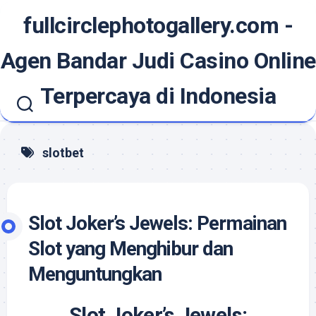
Skip
fullcirclephotogallery.com -
to
content
Agen Bandar Judi Casino Online
Terpercaya di Indonesia
slotbet
Slot Joker’s Jewels: Permainan
Slot yang Menghibur dan
Menguntungkan
Slot Joker’s Jewels: