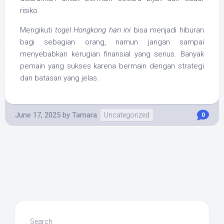
risiko.
Mengikuti
togel Hongkong hari ini
bisa menjadi hiburan
bagi sebagian orang, namun jangan sampai
menyebabkan kerugian finansial yang serius. Banyak
pemain yang sukses karena bermain dengan strategi
dan batasan yang jelas.
June 17, 2025
by
Tamara
Uncategorized
0
Search