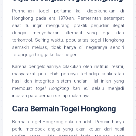
Permainan togel pertama kali diperkenalkan di
Hongkong pada era 1970-an. Pemerintah setempat
saat itu ingin mengurangi praktik perjudian ilegal
dengan menyediakan alternatif yang legal dan
terkontrol. Seiring waktu, popularitas togel Hongkong
semakin meluas, tidak hanya di negaranya sendiri
tetapi juga hingga ke luar negeri.
Karena pengelolaannya dilakukan oleh institusi resmi,
masyarakat pun lebih percaya terhadap keakuratan
hasil dan integritas sistem undian. Hal inilah yang
membuat
togel Hongkong hari ini
selalu menjadi
incaran para pemain setiap malamnya.
Cara Bermain Togel Hongkong
Bermain togel Hongkong cukup mudah. Pemain hanya
perlu menebak angka yang akan keluar dari hasil