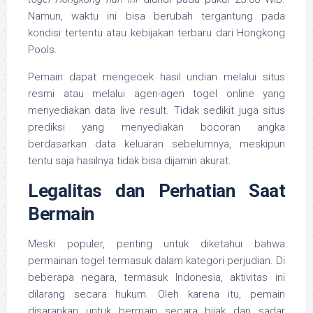
Namun, waktu ini bisa berubah tergantung pada
kondisi tertentu atau kebijakan terbaru dari Hongkong
Pools.
Pemain dapat mengecek hasil undian melalui situs
resmi atau melalui agen-agen togel online yang
menyediakan data live result. Tidak sedikit juga situs
prediksi yang menyediakan bocoran angka
berdasarkan data keluaran sebelumnya, meskipun
tentu saja hasilnya tidak bisa dijamin akurat.
Legalitas dan Perhatian Saat
Bermain
Meski populer, penting untuk diketahui bahwa
permainan togel termasuk dalam kategori perjudian. Di
beberapa negara, termasuk Indonesia, aktivitas ini
dilarang secara hukum. Oleh karena itu, pemain
disarankan untuk bermain secara bijak dan sadar