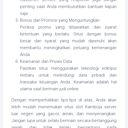
penting saat Anda membutuhkan bantuan kapan
saja.
Bonus dan Promosi yang Menguntungkan
Periksa promo yang ditawarkan dan syarat
ketentuan yang berlaku. Situs dengan bonus
besar dan syarat yang mudah dipenuhi akan
membantu meningkatkan peluang kemenangan
Anda.
Keamanan dan Privasi Data
Pastikan situs menggunakan teknologi enkripsi
terbaru untuk melindungi data pribadi dan
transaksi keuangan Anda. Keamanan adalah hal
utama saat bermain judi online.
Dengan memperhatikan tips-tips di atas, Anda akan
lebih mudah menemukan situs slot Kamboja server
luar negeri yang gacor, aman, dan menyenangkan.
Jangan lupa untuk selalu bermain secara bertanggung
jawab dan tidak terlalu bergantung pada