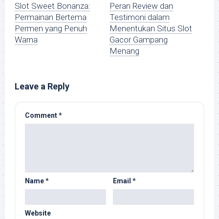
Slot Sweet Bonanza:
Peran Review dan
Permainan Bertema
Testimoni dalam
Permen yang Penuh
Menentukan Situs Slot
Warna
Gacor Gampang
Menang
Leave a Reply
Comment
*
Name
*
Email
*
Website