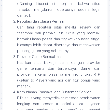
eGaming. Lisensi ini menjamin bahwa situs
tersebut menjalankan operasinya secara legal
dan adil.
Reputasi dan Ulasan Pemain
Cari tahu reputasi situs melalui review dan
testimoni dari pemain lain. Situs yang memiliki
banyak ulasan positif dan tingkat kepuasan tinggi
biasanya lebih dapat dipercaya dan menawarkan
peluang gacor yang sebenarnya.
Provider Game Berkualitas
Pastikan situs bekerja sama dengan provider
game ternama dan terpercaya. Game dari
provider terkenal biasanya memiliki tingkat RTP
(Return to Player) yang adil dan fitur bonus yang
menarik.
Kemudahan Transaksi dan Customer Service
Pilih situs yang menyediakan metode pembayaran
lengkap dan proses transaksi cepat. Layanan
customer service yang responsif juga sangat