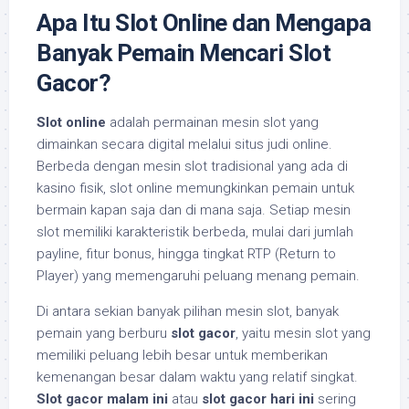
Apa Itu Slot Online dan Mengapa
Banyak Pemain Mencari Slot
Gacor?
Slot online
adalah permainan mesin slot yang
dimainkan secara digital melalui situs judi online.
Berbeda dengan mesin slot tradisional yang ada di
kasino fisik, slot online memungkinkan pemain untuk
bermain kapan saja dan di mana saja. Setiap mesin
slot memiliki karakteristik berbeda, mulai dari jumlah
payline, fitur bonus, hingga tingkat RTP (Return to
Player) yang memengaruhi peluang menang pemain.
Di antara sekian banyak pilihan mesin slot, banyak
pemain yang berburu
slot gacor
, yaitu mesin slot yang
memiliki peluang lebih besar untuk memberikan
kemenangan besar dalam waktu yang relatif singkat.
Slot gacor malam ini
atau
slot gacor hari ini
sering