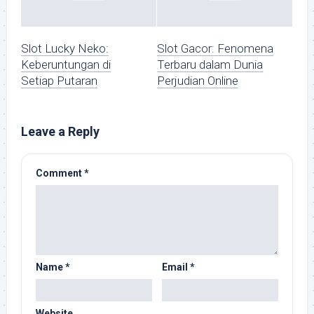
Slot Lucky Neko:
Slot Gacor: Fenomena
Keberuntungan di
Terbaru dalam Dunia
Setiap Putaran
Perjudian Online
Leave a Reply
Comment
*
Name
*
Email
*
Website