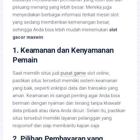
peluang menang yang lebih besar. Mereka juga
menyediakan berbagai informasi terkait mesin slot
yang sedang memberikan kemenangan besar,
sehingga Anda bisa lebih mudah menemukan
slot
gacor maxwin
.
1. Keamanan dan Kenyamanan
Pemain
Saat memilih situs judi
pusat game
slot online,
pastikan situs tersebut memiliki sistem keamanan
yang baik, seperti enkripsi data dan transaksi yang
aman. Keamanan ini sangat penting agar Anda bisa
bermain dengan nyaman dan tenang tanpa khawatir
data pribadi atau dana Anda dicuri. Selain itu, pastikan
situs tersebut memiliki layanan pelanggan yang
responsif dan siap membantu kapan saja.
2. Pilihan Pembayaran yang