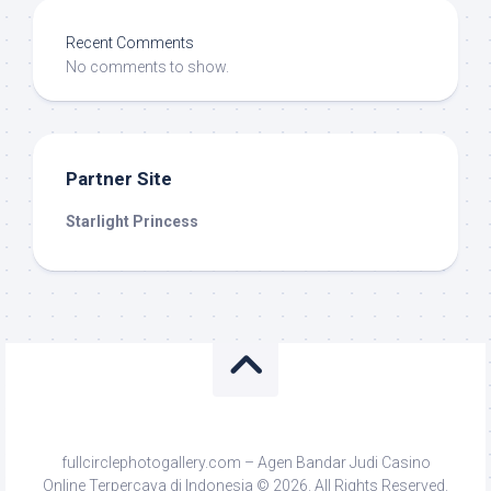
Recent Comments
No comments to show.
Partner Site
Starlight Princess
fullcirclephotogallery.com – Agen Bandar Judi Casino
Online Terpercaya di Indonesia © 2026. All Rights Reserved.