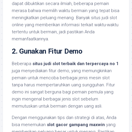
dapat dibuktikan secara ilmiah, beberapa pemain
merasa bahwa memilih waktu bermain yang tepat bisa
meningkatkan peluang menang. Banyak situs judi slot
online yang memberikan informasi terkait waktu-waktu
tertentu untuk bermain, jadi pastikan Anda
memanfaatkannya.
2. Gunakan Fitur Demo
Beberapa
situs judi slot terbaik dan terpercaya no 1
juga menyediakan fitur demo, yang memungkinkan
pemain untuk mencoba berbagai jenis mesin slot
tanpa harus mempertaruhkan uang sungguhan. Fitur
demo ini sangat berguna bagi pemain pemula yang
ingin mengenal berbagai jenis slot sebelum
memutuskan untuk bermain dengan uang asli.
Dengan menggunakan tips dan strategi di atas, Anda
bisa menemukan
slot gacor gampang maxwin
yang
memberikan peluang besar untuk menang. Pastikan