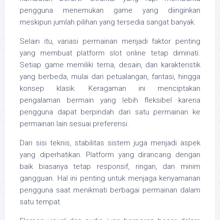
pengguna menemukan game yang diinginkan
meskipun jumlah pilihan yang tersedia sangat banyak.
Selain itu, variasi permainan menjadi faktor penting
yang membuat platform slot online tetap diminati.
Setiap game memiliki tema, desain, dan karakteristik
yang berbeda, mulai dari petualangan, fantasi, hingga
konsep klasik. Keragaman ini menciptakan
pengalaman bermain yang lebih fleksibel karena
pengguna dapat berpindah dari satu permainan ke
permainan lain sesuai preferensi.
Dari sisi teknis, stabilitas sistem juga menjadi aspek
yang diperhatikan. Platform yang dirancang dengan
baik biasanya tetap responsif, ringan, dan minim
gangguan. Hal ini penting untuk menjaga kenyamanan
pengguna saat menikmati berbagai permainan dalam
satu tempat.