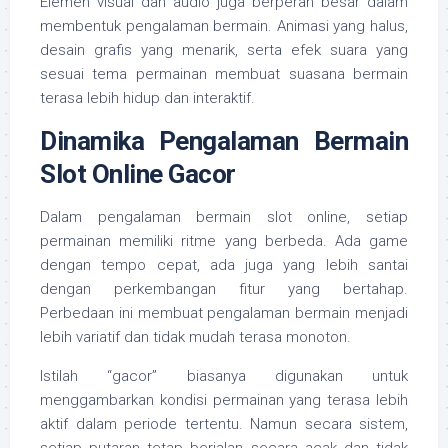
Elemen visual dan audio juga berperan besar dalam
membentuk pengalaman bermain. Animasi yang halus,
desain grafis yang menarik, serta efek suara yang
sesuai tema permainan membuat suasana bermain
terasa lebih hidup dan interaktif.
Dinamika Pengalaman Bermain
Slot Online Gacor
Dalam pengalaman bermain slot online, setiap
permainan memiliki ritme yang berbeda. Ada game
dengan tempo cepat, ada juga yang lebih santai
dengan perkembangan fitur yang bertahap.
Perbedaan ini membuat pengalaman bermain menjadi
lebih variatif dan tidak mudah terasa monoton.
Istilah “gacor” biasanya digunakan untuk
menggambarkan kondisi permainan yang terasa lebih
aktif dalam periode tertentu. Namun secara sistem,