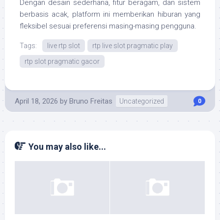
Dengan desain sederhana, fitur beragam, dan sistem
berbasis acak, platform ini memberikan hiburan yang
fleksibel sesuai preferensi masing-masing pengguna.
Tags:
live rtp slot
rtp live slot pragmatic play
rtp slot pragmatic gacor
April 18, 2026
by
Bruno Freitas
Uncategorized
0
You may also like...