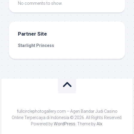
No comments to show.
Partner Site
Starlight Princess
fullcirclephotogallery.com – Agen Bandar Judi Casino
Online Terpercaya di Indonesia © 2026. All Rights Reserved.
Powered by
WordPress
. Theme by
Alx
.