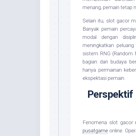
menang, pemain tetap m
Selain itu, slot gacor 
Banyak pemain percaya
modal dengan disipl
meningkatkan peluang 
sistem RNG (Random Nu
bagian dari budaya be
hanya permainan keberu
ekspektasi pemain.
Perspektif
Fenomena slot gacor m
pusatgame
online. Oper