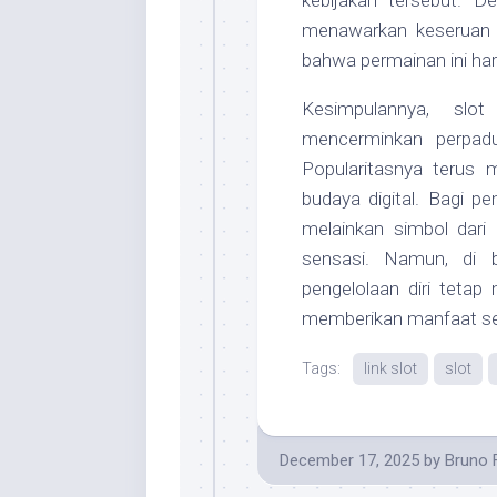
kebijakan tersebut. 
menawarkan keseruan d
bahwa permainan ini haru
Kesimpulannya, sl
mencerminkan perpadu
Popularitasnya terus 
budaya digital. Bagi pe
melainkan simbol dar
sensasi. Namun, di b
pengelolaan diri tetap
memberikan manfaat se
Tags:
link slot
slot
December 17, 2025
by
Bruno 