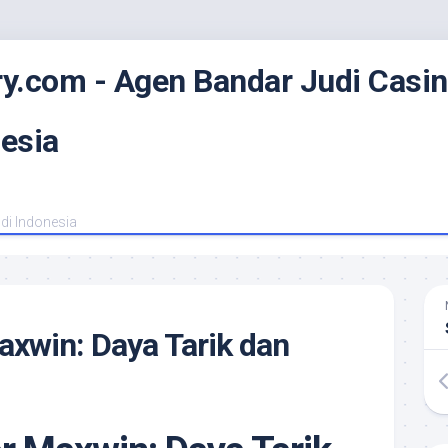
ery.com - Agen Bandar Judi Casin
nesia
di Indonesia
axwin: Daya Tarik dan