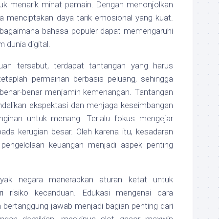
tuk menarik minat pemain. Dengan menonjolkan
a menciptakan daya tarik emosional yang kuat.
n bagaimana bahasa populer dapat memengaruhi
 dunia digital.
uan tersebut, terdapat tantangan yang harus
tetaplah permainan berbasis peluang, sehingga
ng benar-benar menjamin kemenangan. Tantangan
ndalikan ekspektasi dan menjaga keseimbangan
inginan untuk menang. Terlalu fokus mengejar
ada kerugian besar. Oleh karena itu, kesadaran
 pengelolaan keuangan menjadi aspek penting
banyak negara menerapkan aturan ketat untuk
ri risiko kecanduan. Edukasi mengenai cara
 bertanggung jawab menjadi bagian penting dari