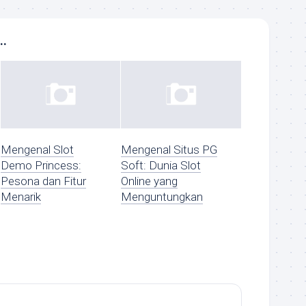
..
Mengenal Slot
Mengenal Situs PG
Demo Princess:
Soft: Dunia Slot
Pesona dan Fitur
Online yang
Menarik
Menguntungkan