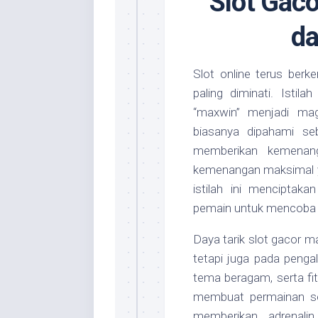
Slot Gaco
d
Slot online terus berk
paling diminati. Istila
“maxwin” menjadi mag
biasanya dipahami se
memberikan kemenan
kemenangan maksimal y
istilah ini mencipta
pemain untuk mencoba 
Daya tarik slot gacor m
tetapi juga pada penga
tema beragam, serta fit
membuat permainan se
memberikan adrenalin