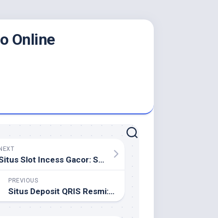
o Online
NEXT
Situs Slot Incess Gacor: Sensasi Bermain yang Mengasyikkan
PREVIOUS
Situs Deposit QRIS Resmi: Kemudahan Transaksi Digital Instan