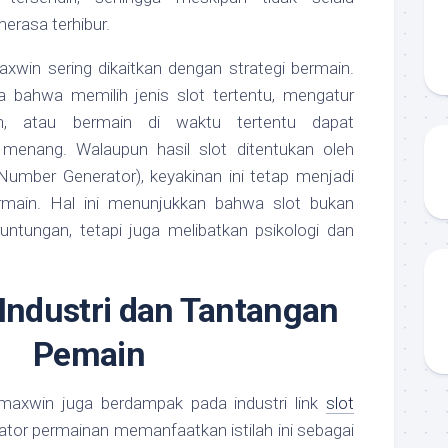
erasa terhibur.
maxwin sering dikaitkan dengan strategi bermain.
 bahwa memilih jenis slot tertentu, mengatur
in, atau bermain di waktu tertentu dapat
menang. Walaupun hasil slot ditentukan oleh
mber Generator), keyakinan ini tetap menjadi
rmain. Hal ini menunjukkan bahwa slot bukan
ntungan, tetapi juga melibatkan psikologi dan
 Industri dan Tantangan
Pemain
axwin juga berdampak pada industri link
slot
ator permainan memanfaatkan istilah ini sebagai