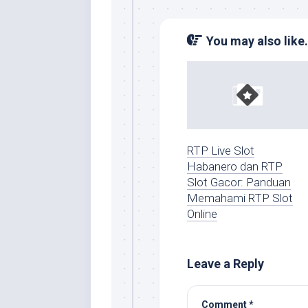
You may also like.
RTP Live Slot
Habanero dan RTP
Slot Gacor: Panduan
Memahami RTP Slot
Online
Leave a Reply
Comment
*