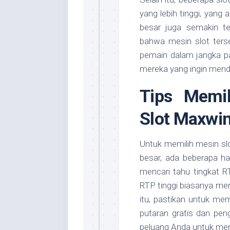
yang lebih tinggi, yang
besar juga semakin te
bahwa mesin slot ters
pemain dalam jangka pa
mereka yang ingin menda
Tips Memi
Slot Maxwi
Untuk memilih mesin s
besar, ada beberapa ha
mencari tahu tingkat R
RTP tinggi biasanya me
itu, pastikan untuk mem
putaran gratis dan pe
peluang Anda untuk mer