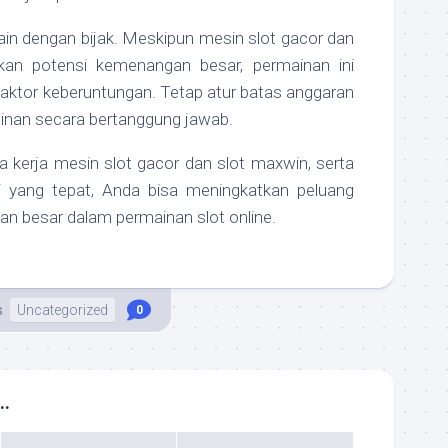
ain dengan bijak. Meskipun mesin slot gacor dan
an potensi kemenangan besar, permainan ini
faktor keberuntungan. Tetap atur batas anggaran
inan secara bertanggung jawab.
kerja mesin slot gacor dan slot maxwin, serta
 yang tepat, Anda bisa meningkatkan peluang
n besar dalam permainan slot online.
s
Uncategorized
0
..