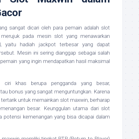
Gacor
yang sangat dicari oleh para pemain adalah slot
 merujuk pada mesin slot yang menawarkan
 yaitu hadiah jackpot terbesar yang dapat
rsebut. Mesin ini sering dianggap sebagai salah
gi pemain yang ingin mendapatkan hasil maksimal
i ciri khas berupa pengganda yang besar,
 atau bonus yang sangat menguntungkan. Karena
 tertarik untuk memainkan slot maxwin, berharap
emenangan besar. Keunggulan utama dari slot
ya potensi kemenangan yang bisa dicapai dalam
ot maxwin memiliki tingkat RTP (Return to Player)