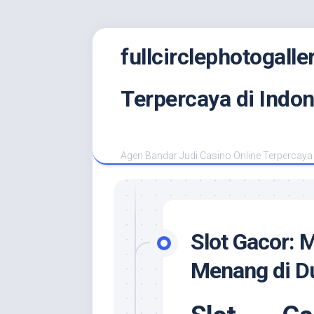
Skip
fullcirclephotogall
to
content
Terpercaya di Indo
Agen Bandar Judi Casino Online Terpercaya 
Slot Gacor: 
Menang di Du