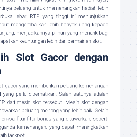
 artinya peluang untuk memenangkan hadiah lebih
rbuka lebar. RTP yang tinggi ini menunjukkan
ebut mengembalikan lebih banyak uang kepada
njang, menjadikannya pilihan yang menarik bagi
patkan keuntungan lebih dari permainan slot.
lih Slot Gacor dengan
n
lot gacor yang memberikan peluang kemenangan
l yang perlu diperhatikan. Salah satunya adalah
TP dari mesin slot tersebut. Mesin slot dengan
nawarkan peluang menang yang lebih baik. Selain
eriksa fitur-fitur bonus yang ditawarkan, seperti
ngganda kemenangan, yang dapat meningkatkan
aih jackpot.