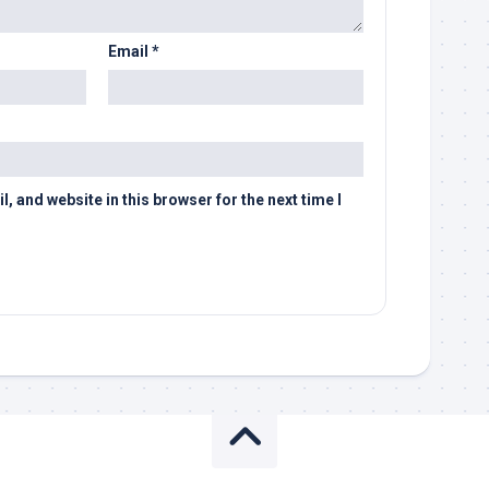
Email
*
 and website in this browser for the next time I