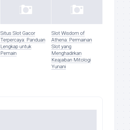
Situs Slot Gacor
Slot Wisdom of
Terpercaya: Panduan
Athena: Permainan
Lengkap untuk
Slot yang
Pemain
Menghadirkan
Keajaiban Mitologi
Yunani