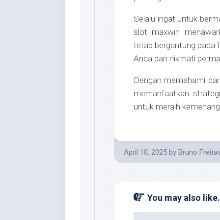
Selalu ingat untuk berm
slot maxwin menawark
tetap bergantung pada 
Anda dan nikmati perma
Dengan memahami cara 
memanfaatkan strategi
untuk meraih kemenanga
April 10, 2025
by
Bruno Freita
You may also like.