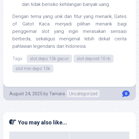
dan tidak berisiko kehilangan banyak uang.
Dengan tema yang unik dan fitur yang menarik, Gates
of Gatot Kaca menjadi pilihan menarik bagi
penggemar slot yang ingin merasakan sensasi
berbeda, sekaligus mengenal lebih dekat cerita
pahlawan legendaris dari Indonesia.
Tags:
slot depo 10k gacor
slot deposit 10 rb
slot min depo 10k
August 24, 2025
by
Tamara
Uncategorized
0
You may also like...