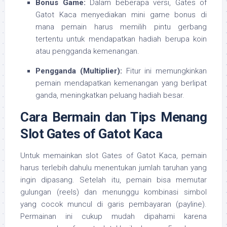
Bonus Game:
Dalam beberapa versi, Gates of
Gatot Kaca menyediakan mini game bonus di
mana pemain harus memilih pintu gerbang
tertentu untuk mendapatkan hadiah berupa koin
atau pengganda kemenangan.
Pengganda (Multiplier):
Fitur ini memungkinkan
pemain mendapatkan kemenangan yang berlipat
ganda, meningkatkan peluang hadiah besar.
Cara Bermain dan Tips Menang
Slot Gates of Gatot Kaca
Untuk memainkan slot Gates of Gatot Kaca, pemain
harus terlebih dahulu menentukan jumlah taruhan yang
ingin dipasang. Setelah itu, pemain bisa memutar
gulungan (reels) dan menunggu kombinasi simbol
yang cocok muncul di garis pembayaran (payline).
Permainan ini cukup mudah dipahami karena