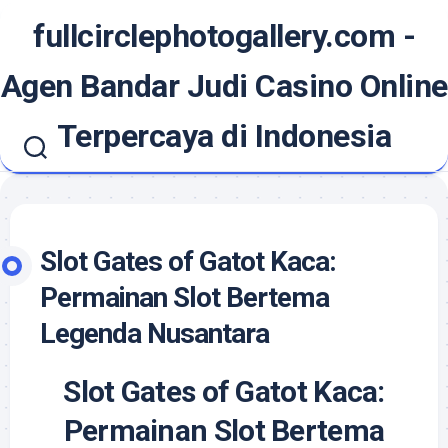
Skip
fullcirclephotogallery.com -
to
content
Agen Bandar Judi Casino Online
Terpercaya di Indonesia
Slot Gates of Gatot Kaca:
Permainan Slot Bertema
Legenda Nusantara
Slot Gates of Gatot Kaca:
Permainan Slot Bertema