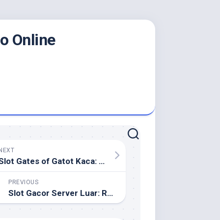
o Online
NEXT
Slot Gates of Gatot Kaca: Permainan Slot Bertema Legenda Indonesia
PREVIOUS
Slot Gacor Server Luar: Rahasia di Balik Popularitasnya di Kalangan Pemain Online