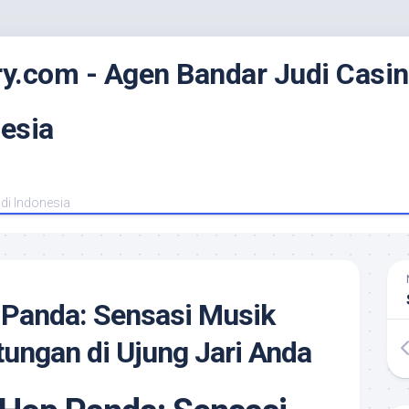
ery.com - Agen Bandar Judi Casin
nesia
di Indonesia
 Panda: Sensasi Musik
ungan di Ujung Jari Anda