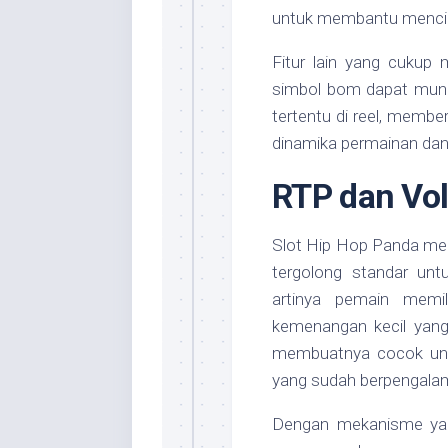
untuk membantu menci
Fitur lain yang cukup
simbol bom dapat mun
tertentu di reel, memb
dinamika permainan dan
RTP dan Vola
Slot Hip Hop Panda memi
tergolong standar unt
artinya pemain memi
kemenangan kecil yang 
membuatnya cocok unt
yang sudah berpengala
Dengan mekanisme yang