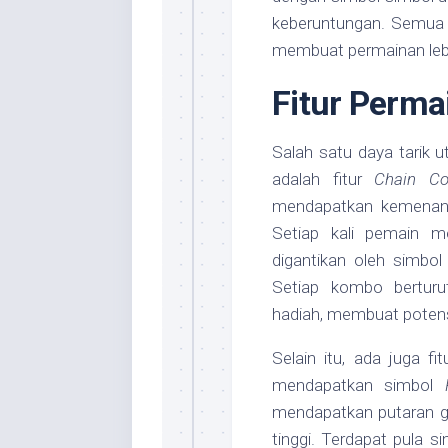
keberuntungan. Semua 
membuat permainan leb
Fitur Perma
Salah satu daya tarik 
adalah fitur
Chain Co
mendapatkan kemenanga
Setiap kali pemain 
digantikan oleh simbo
Setiap kombo berturut
hadiah, membuat poten
Selain itu, ada juga fi
mendapatkan simbol
mendapatkan putaran g
tinggi. Terdapat pula s