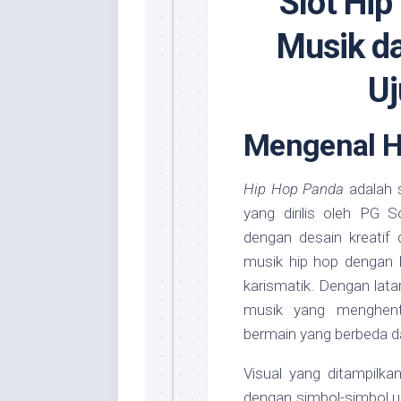
Slot Hip
Musik d
Uj
Mengenal H
Hip Hop Panda
adalah 
yang dirilis oleh PG
dengan desain kreatif 
musik hip hop dengan 
karismatik. Dengan lat
musik yang menghen
bermain yang berbeda da
Visual yang ditampilk
dengan simbol-simbol un