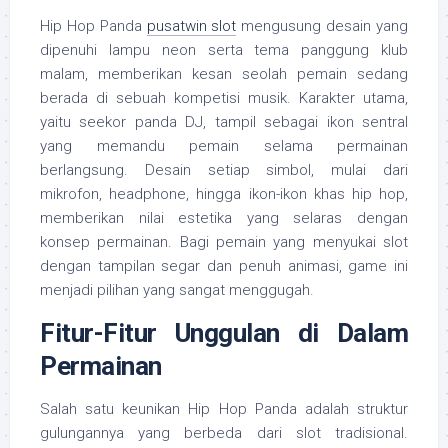
Hip Hop Panda
pusatwin slot
mengusung desain yang
dipenuhi lampu neon serta tema panggung klub
malam, memberikan kesan seolah pemain sedang
berada di sebuah kompetisi musik. Karakter utama,
yaitu seekor panda DJ, tampil sebagai ikon sentral
yang memandu pemain selama permainan
berlangsung. Desain setiap simbol, mulai dari
mikrofon, headphone, hingga ikon-ikon khas hip hop,
memberikan nilai estetika yang selaras dengan
konsep permainan. Bagi pemain yang menyukai slot
dengan tampilan segar dan penuh animasi, game ini
menjadi pilihan yang sangat menggugah.
Fitur-Fitur Unggulan di Dalam
Permainan
Salah satu keunikan Hip Hop Panda adalah struktur
gulungannya yang berbeda dari slot tradisional.