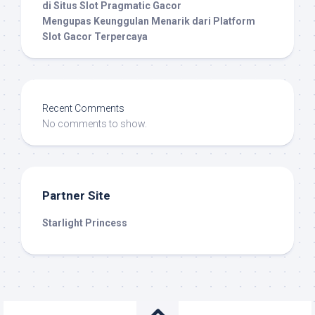
di Situs Slot Pragmatic Gacor
Mengupas Keunggulan Menarik dari Platform
Slot Gacor Terpercaya
Recent Comments
No comments to show.
Partner Site
Starlight Princess