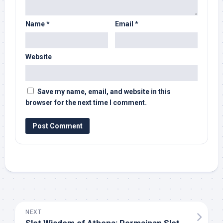
Name
*
Email
*
Website
Save my name, email, and website in this
browser for the next time I comment.
NEXT