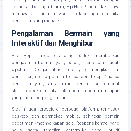
kehadiran berbagai fitur ini, Hip Hop Panda tidak hanya
menawarkan hiburan visual, tetapi juga dinamika
permainan yang menarik.
Pengalaman Bermain yang
Interaktif dan Menghibur
Hip Hop Panda dirancang untuk memberikan
pengalaman bermain yang cepat, intens, dan mudah
dipahami. Dengan ritme musik yang mengikuti alur
permainan, setiap putaran terasa lebih hidup. Nuansa
permainan yang santai namun penuh aksi membuat
slot ini cocok dimainkan oleh pemain pemula maupun
yang sudah berpengalaman.
Slot ini juga tersedia di berbagai platform, termasuk
desktop dan perangkat mobile, sehingga pemain
dapat menikmatinya kapan saja. Respons kontrol yang
halus serta tampilan antarmuka yang intuitif