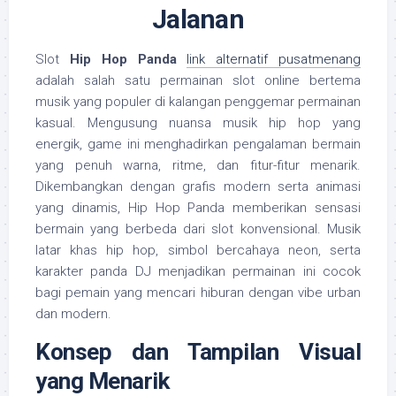
Jalanan
Slot
Hip Hop Panda
link alternatif pusatmenang
adalah salah satu permainan slot online bertema
musik yang populer di kalangan penggemar permainan
kasual. Mengusung nuansa musik hip hop yang
energik, game ini menghadirkan pengalaman bermain
yang penuh warna, ritme, dan fitur-fitur menarik.
Dikembangkan dengan grafis modern serta animasi
yang dinamis, Hip Hop Panda memberikan sensasi
bermain yang berbeda dari slot konvensional. Musik
latar khas hip hop, simbol bercahaya neon, serta
karakter panda DJ menjadikan permainan ini cocok
bagi pemain yang mencari hiburan dengan vibe urban
dan modern.
Konsep dan Tampilan Visual
yang Menarik