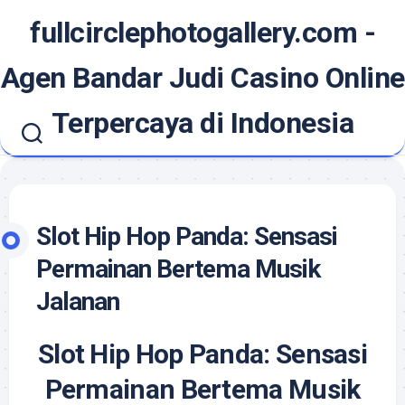
Skip
fullcirclephotogallery.com -
to
content
Agen Bandar Judi Casino Online
Terpercaya di Indonesia
Slot Hip Hop Panda: Sensasi
Permainan Bertema Musik
Jalanan
Slot Hip Hop Panda: Sensasi
Permainan Bertema Musik