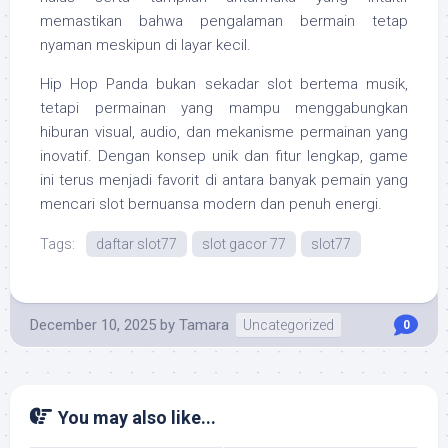
memastikan bahwa pengalaman bermain tetap
nyaman meskipun di layar kecil.
Hip Hop Panda bukan sekadar slot bertema musik,
tetapi permainan yang mampu menggabungkan
hiburan visual, audio, dan mekanisme permainan yang
inovatif. Dengan konsep unik dan fitur lengkap, game
ini terus menjadi favorit di antara banyak pemain yang
mencari slot bernuansa modern dan penuh energi.
Tags:
daftar slot77
slot gacor 77
slot77
December 10, 2025
by
Tamara
Uncategorized
0
You may also like...