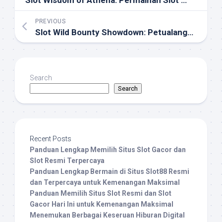
Slot Wisdom of Athena: Permainan Slot Bertema Mitologi Yunani
PREVIOUS
Slot Wild Bounty Showdown: Petualangan Menegangkan di Dunia Koboi
Search
Search
Recent Posts
Panduan Lengkap Memilih Situs Slot Gacor dan
Slot Resmi Terpercaya
Panduan Lengkap Bermain di Situs Slot88 Resmi
dan Terpercaya untuk Kemenangan Maksimal
Panduan Memilih Situs Slot Resmi dan Slot
Gacor Hari Ini untuk Kemenangan Maksimal
Menemukan Berbagai Keseruan Hiburan Digital