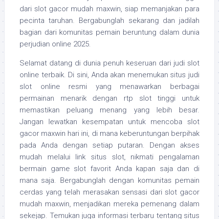
dari slot gacor mudah maxwin, siap memanjakan para
pecinta taruhan. Bergabunglah sekarang dan jadilah
bagian dari komunitas pemain beruntung dalam dunia
perjudian online 2025.
Selamat datang di dunia penuh keseruan dari judi slot
online terbaik. Di sini, Anda akan menemukan situs judi
slot online resmi yang menawarkan berbagai
permainan menarik dengan rtp slot tinggi untuk
memastikan peluang menang yang lebih besar.
Jangan lewatkan kesempatan untuk mencoba slot
gacor maxwin hari ini, di mana keberuntungan berpihak
pada Anda dengan setiap putaran. Dengan akses
mudah melalui link situs slot, nikmati pengalaman
bermain game slot favorit Anda kapan saja dan di
mana saja. Bergabunglah dengan komunitas pemain
cerdas yang telah merasakan sensasi dari slot gacor
mudah maxwin, menjadikan mereka pemenang dalam
sekejap. Temukan juga informasi terbaru tentang situs