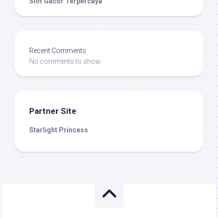
Slot Gacor Terpercaya
Recent Comments
No comments to show.
Partner Site
Starlight Princess