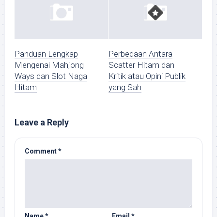
Panduan Lengkap
Perbedaan Antara
Mengenai Mahjong
Scatter Hitam dan
Ways dan Slot Naga
Kritik atau Opini Publik
Hitam
yang Sah
Leave a Reply
Comment
*
Name
*
Email
*