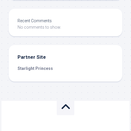
Recent Comments
No comments to show.
Partner Site
Starlight Princess