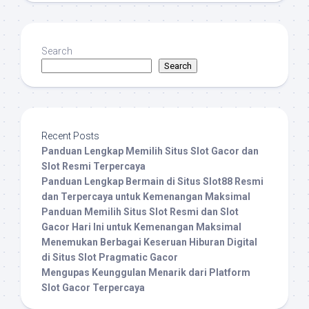
Search
Search
Recent Posts
Panduan Lengkap Memilih Situs Slot Gacor dan
Slot Resmi Terpercaya
Panduan Lengkap Bermain di Situs Slot88 Resmi
dan Terpercaya untuk Kemenangan Maksimal
Panduan Memilih Situs Slot Resmi dan Slot
Gacor Hari Ini untuk Kemenangan Maksimal
Menemukan Berbagai Keseruan Hiburan Digital
di Situs Slot Pragmatic Gacor
Mengupas Keunggulan Menarik dari Platform
Slot Gacor Terpercaya