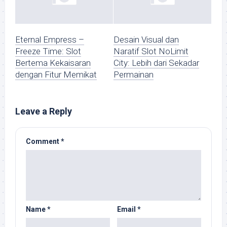
Eternal Empress –
Desain Visual dan
Freeze Time: Slot
Naratif Slot NoLimit
Bertema Kekaisaran
City: Lebih dari Sekadar
dengan Fitur Memikat
Permainan
Leave a Reply
Comment
*
Name
*
Email
*