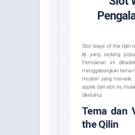
Slot 
Pengal
Slot Ways of the Qilin
rb
yang sedang popule
Permainan ini dihad
menggabungkan tema m
modern yang menarik. D
aspek dari slot ini, mul
diketahui.
Tema dan V
the Qilin