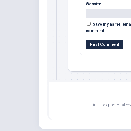
Website
Save my name, email,
comment.
fullcirclephotogalle