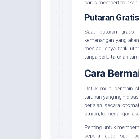
harus mempertaruhkan 
Putaran Grati
Saat putaran gratis
kemenangan yang akan m
menjadi daya tarik u
tanpa perlu taruhan ta
Cara Bermai
Untuk mulai bermain s
taruhan yang ingin dipa
berjalan secara otoma
aturan, kemenangan aka
Penting untuk memperhat
seperti auto spin 