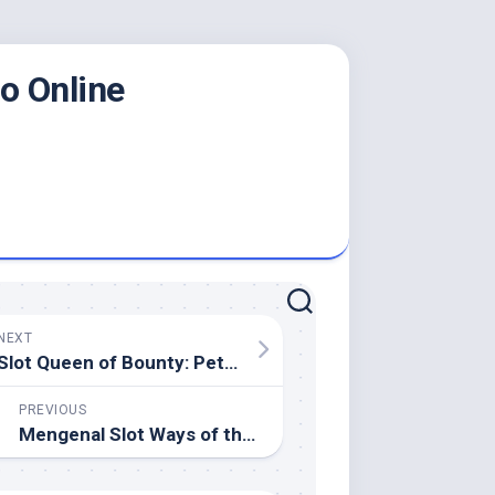
o Online
NEXT
Slot Queen of Bounty: Petualangan Bajak Laut yang Menguntungkan
PREVIOUS
Mengenal Slot Ways of the Qilin: Petualangan Seru dalam Dunia Mitologi Tiongkok