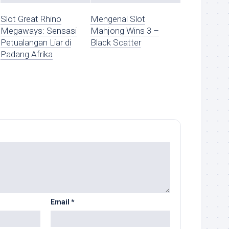
Slot Great Rhino
Mengenal Slot
Megaways: Sensasi
Mahjong Wins 3 –
Petualangan Liar di
Black Scatter
Padang Afrika
Email
*