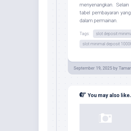
menyenangkan. Selain
tabel pembayaran yang t
dalam permainan.
Tags:
slot deposit minima
slot minimal deposit 1000
September 19, 2025
by
Tamar
You may also like.