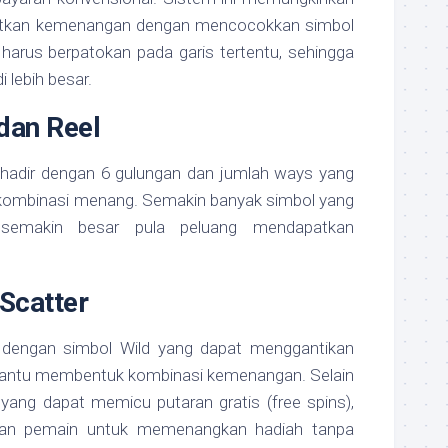
tkan kemenangan dengan mencocokkan simbol
a harus berpatokan pada garis tertentu, sehingga
 lebih besar.
dan Reel
 hadir dengan 6 gulungan dan jumlah ways yang
 kombinasi menang. Semakin banyak simbol yang
semakin besar pula peluang mendapatkan
 Scatter
pi dengan simbol Wild yang dapat menggantikan
bantu membentuk kombinasi kemenangan. Selain
 yang dapat memicu putaran gratis (free spins),
an pemain untuk memenangkan hadiah tanpa