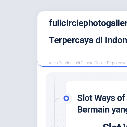
Skip
fullcirclephotogall
to
content
Terpercaya di Indo
Agen Bandar Judi Casino Online Terpercaya 
Slot Ways of
Bermain yan