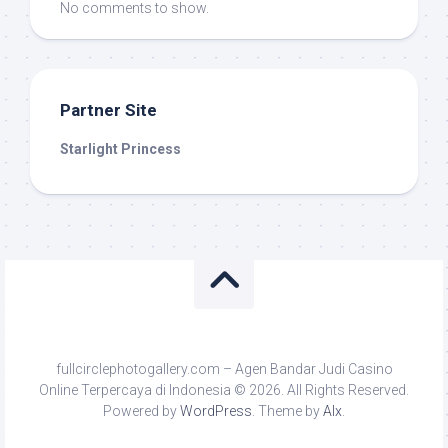
No comments to show.
Partner Site
Starlight Princess
fullcirclephotogallery.com – Agen Bandar Judi Casino
Online Terpercaya di Indonesia © 2026. All Rights Reserved.
Powered by
WordPress
. Theme by
Alx
.