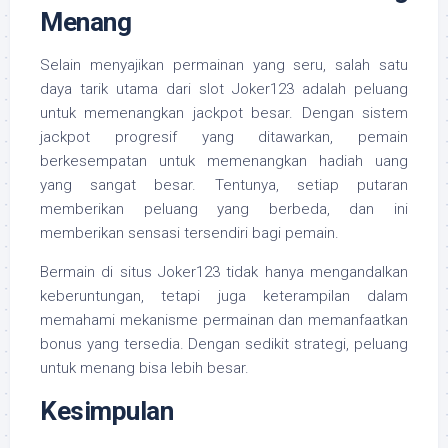
Menang
Selain menyajikan permainan yang seru, salah satu
daya tarik utama dari slot Joker123 adalah peluang
untuk memenangkan jackpot besar. Dengan sistem
jackpot progresif yang ditawarkan, pemain
berkesempatan untuk memenangkan hadiah uang
yang sangat besar. Tentunya, setiap putaran
memberikan peluang yang berbeda, dan ini
memberikan sensasi tersendiri bagi pemain.
Bermain di situs Joker123 tidak hanya mengandalkan
keberuntungan, tetapi juga keterampilan dalam
memahami mekanisme permainan dan memanfaatkan
bonus yang tersedia. Dengan sedikit strategi, peluang
untuk menang bisa lebih besar.
Kesimpulan