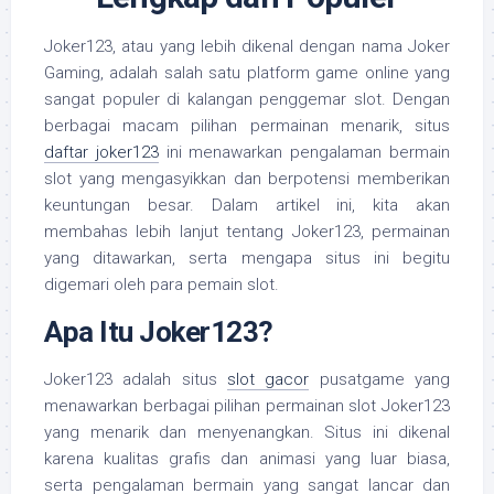
Joker123, atau yang lebih dikenal dengan nama Joker
Gaming, adalah salah satu platform game online yang
sangat populer di kalangan penggemar slot. Dengan
berbagai macam pilihan permainan menarik, situs
daftar joker123
ini menawarkan pengalaman bermain
slot yang mengasyikkan dan berpotensi memberikan
keuntungan besar. Dalam artikel ini, kita akan
membahas lebih lanjut tentang Joker123, permainan
yang ditawarkan, serta mengapa situs ini begitu
digemari oleh para pemain slot.
Apa Itu Joker123?
Joker123 adalah situs
slot gacor
pusatgame
yang
menawarkan berbagai pilihan permainan slot Joker123
yang menarik dan menyenangkan. Situs ini dikenal
karena kualitas grafis dan animasi yang luar biasa,
serta pengalaman bermain yang sangat lancar dan