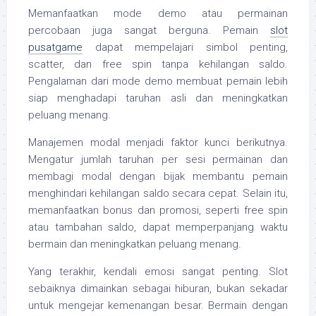
Memanfaatkan mode demo atau permainan
percobaan juga sangat berguna. Pemain
slot
pusatgame
dapat mempelajari simbol penting,
scatter, dan free spin tanpa kehilangan saldo.
Pengalaman dari mode demo membuat pemain lebih
siap menghadapi taruhan asli dan meningkatkan
peluang menang.
Manajemen modal menjadi faktor kunci berikutnya.
Mengatur jumlah taruhan per sesi permainan dan
membagi modal dengan bijak membantu pemain
menghindari kehilangan saldo secara cepat. Selain itu,
memanfaatkan bonus dan promosi, seperti free spin
atau tambahan saldo, dapat memperpanjang waktu
bermain dan meningkatkan peluang menang.
Yang terakhir, kendali emosi sangat penting. Slot
sebaiknya dimainkan sebagai hiburan, bukan sekadar
untuk mengejar kemenangan besar. Bermain dengan