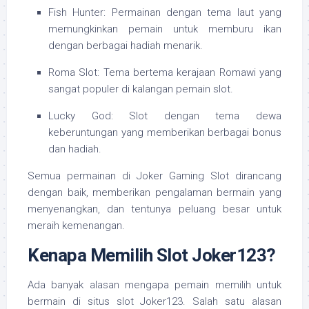
Fish Hunter: Permainan dengan tema laut yang
memungkinkan pemain untuk memburu ikan
dengan berbagai hadiah menarik.
Roma Slot: Tema bertema kerajaan Romawi yang
sangat populer di kalangan pemain slot.
Lucky God: Slot dengan tema dewa
keberuntungan yang memberikan berbagai bonus
dan hadiah.
Semua permainan di Joker Gaming Slot dirancang
dengan baik, memberikan pengalaman bermain yang
menyenangkan, dan tentunya peluang besar untuk
meraih kemenangan.
Kenapa Memilih Slot Joker123?
Ada banyak alasan mengapa pemain memilih untuk
bermain di situs slot Joker123. Salah satu alasan