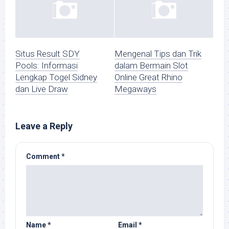
Situs Result SDY
Mengenal Tips dan Trik
Pools: Informasi
dalam Bermain Slot
Lengkap Togel Sidney
Online Great Rhino
dan Live Draw
Megaways
Leave a Reply
Comment
*
Name
*
Email
*