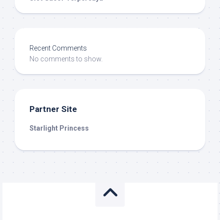
Recent Comments
No comments to show.
Partner Site
Starlight Princess