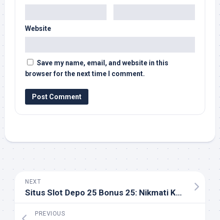
Website
Save my name, email, and website in this
browser for the next time I comment.
NEXT
Situs Slot Depo 25 Bonus 25: Nikmati Keuntungan Lebih Besar di Dunia Slot Online
PREVIOUS