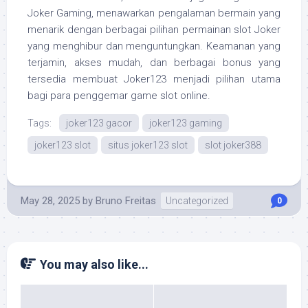
Joker Gaming, menawarkan pengalaman bermain yang
menarik dengan berbagai pilihan permainan slot Joker
yang menghibur dan menguntungkan. Keamanan yang
terjamin, akses mudah, dan berbagai bonus yang
tersedia membuat Joker123 menjadi pilihan utama
bagi para penggemar game slot online.
Tags:
joker123 gacor
joker123 gaming
joker123 slot
situs joker123 slot
slot joker388
May 28, 2025
by
Bruno Freitas
Uncategorized
0
You may also like...