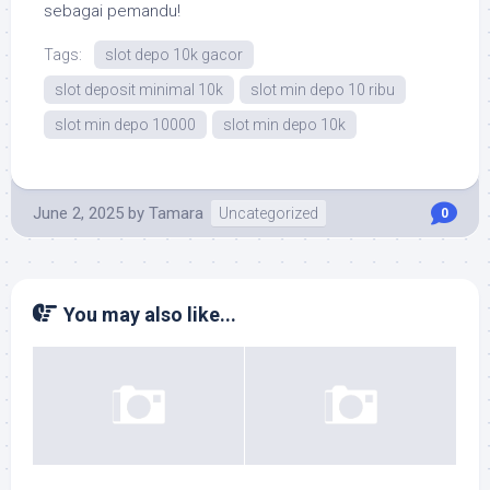
sebagai pemandu!
Tags:
slot depo 10k gacor
slot deposit minimal 10k
slot min depo 10 ribu
slot min depo 10000
slot min depo 10k
June 2, 2025
by
Tamara
Uncategorized
0
You may also like...