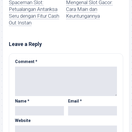
Spaceman Slot:
Mengenal Slot Gacor:
Petualangan Antariksa
Cara Main dan
Seru dengan Fitur Cash
Keuntungannya
Out Instan
Leave a Reply
Comment
*
Name
*
Email
*
Website