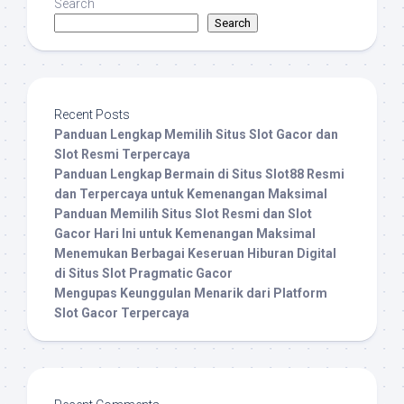
Search
Search
Recent Posts
Panduan Lengkap Memilih Situs Slot Gacor dan
Slot Resmi Terpercaya
Panduan Lengkap Bermain di Situs Slot88 Resmi
dan Terpercaya untuk Kemenangan Maksimal
Panduan Memilih Situs Slot Resmi dan Slot
Gacor Hari Ini untuk Kemenangan Maksimal
Menemukan Berbagai Keseruan Hiburan Digital
di Situs Slot Pragmatic Gacor
Mengupas Keunggulan Menarik dari Platform
Slot Gacor Terpercaya