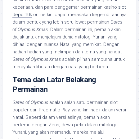
keceriaan, dan para penggemar permainan kasino
slot
depo 10k
online kini dapat merasakan kegembiraannya
dalam bentuk yang lebih seru lewat permainan
Gates
of Olympus Xmas
. Dalam permainan ini, pemain akan
diajak untuk menjelajahi dunia mitologi Yunani yang
dihiasi dengan nuansa Natal yang memikat. Dengan
hadiah-hadiah yang melimpah dan tema yang hangat,
Gates of Olympus Xmas
adalah pilihan sempurna untuk
merayakan liburan dengan cara yang berbeda.
Tema dan Latar Belakang
Permainan
Gates of Olympus
adalah salah satu permainan slot
populer dari Pragmatic Play, yang kini hadir dalam versi
Natal. Seperti dalam versi aslinya, pemain akan
bertemu dengan Zeus, dewa petir dalam mitologi
Yunani, yang akan memandu mereka melalui