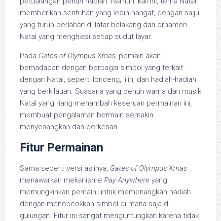
petualangan penuh hadiah. Namun, kali ini, tema Natal
memberikan sentuhan yang lebih hangat, dengan salju
yang turun perlahan di latar belakang dan ornamen
Natal yang menghiasi setiap sudut layar.
Pada
Gates of Olympus Xmas
, pemain akan
berhadapan dengan berbagai simbol yang terkait
dengan Natal, seperti lonceng, lilin, dan hadiah-hadiah
yang berkilauan. Suasana yang penuh warna dan musik
Natal yang riang menambah keseruan permainan ini,
membuat pengalaman bermain semakin
menyenangkan dan berkesan.
Fitur Permainan
Sama seperti versi aslinya,
Gates of Olympus Xmas
menawarkan mekanisme
Pay Anywhere
yang
memungkinkan pemain untuk memenangkan hadiah
dengan mencocokkan simbol di mana saja di
gulungan. Fitur ini sangat menguntungkan karena tidak