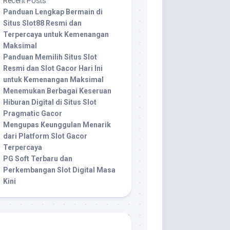
Recent Posts
Panduan Lengkap Bermain di
Situs Slot88 Resmi dan
Terpercaya untuk Kemenangan
Maksimal
Panduan Memilih Situs Slot
Resmi dan Slot Gacor Hari Ini
untuk Kemenangan Maksimal
Menemukan Berbagai Keseruan
Hiburan Digital di Situs Slot
Pragmatic Gacor
Mengupas Keunggulan Menarik
dari Platform Slot Gacor
Terpercaya
PG Soft Terbaru dan
Perkembangan Slot Digital Masa
Kini