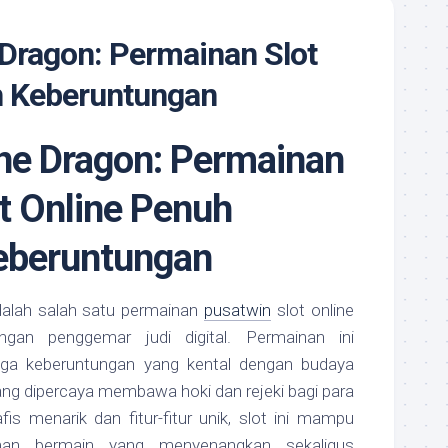
 Dragon: Permainan Slot
h Keberuntungan
une Dragon: Permainan
t Online Penuh
eberuntungan
dalah salah satu permainan
pusatwin
slot online
ngan penggemar judi digital. Permainan ini
ga keberuntungan yang kental dengan budaya
ang dipercaya membawa hoki dan rejeki bagi para
is menarik dan fitur-fitur unik, slot ini mampu
man bermain yang menyenangkan sekaligus