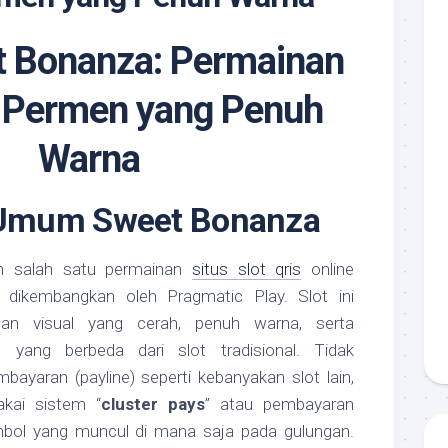
t Bonanza: Permainan
 Permen yang Penuh
Warna
Umum Sweet Bonanza
h salah satu permainan
situs slot qris
online
dikembangkan oleh Pragmatic Play. Slot ini
lan visual yang cerah, penuh warna, serta
yang berbeda dari slot tradisional. Tidak
ayaran (payline) seperti kebanyakan slot lain,
ai sistem “
cluster pays
” atau pembayaran
mbol yang muncul di mana saja pada gulungan.