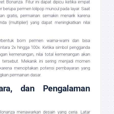
et Bonanza. Fitur ini dapat dipicu ketika empat
er berupa permen lolipop muncul pada layar. Saat
n gratis, permainan semakin menarik karena
da (multiplier) yang dapat meningkatkan nilai
rbentuk bom permen warna-warni dan bisa
antara 2x hingga 100x. Ketika simbol pengganda
gan kemenangan, nilai total kemenangan akan
a tersebut. Mekanik ini sering menjadi momen
n karena menciptakan potensi pembayaran yang
ingkan permainan dasar.
uara, dan Pengalaman
Bonanza menawarkan desain yang ceria. Latar