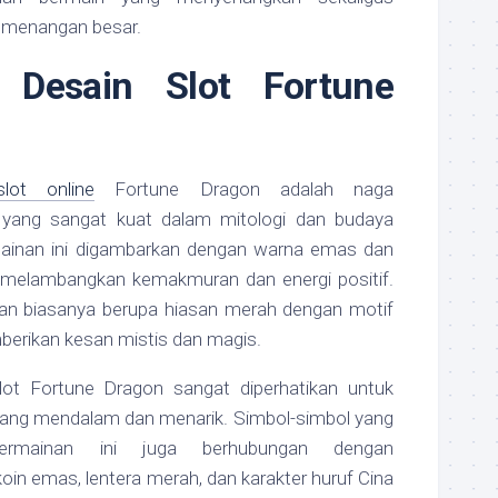
emenangan besar.
Desain Slot Fortune
slot online
Fortune Dragon adalah naga
 yang sangat kuat dalam mitologi dan budaya
ainan ini digambarkan dengan warna emas dan
melambangkan kemakmuran dan energi positif.
nan biasanya berupa hiasan merah dengan motif
erikan kesan mistis dan magis.
lot Fortune Dragon sangat diperhatikan untuk
ang mendalam dan menarik. Simbol-simbol yang
ermainan ini juga berhubungan dengan
koin emas, lentera merah, dan karakter huruf Cina