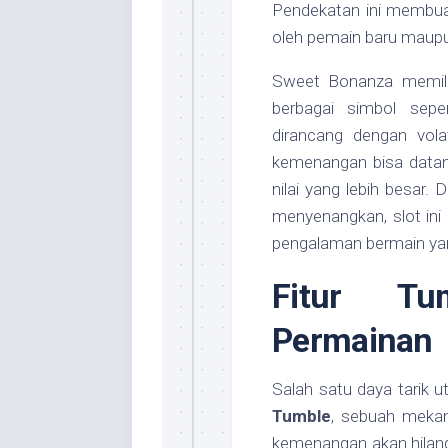
Pendekatan ini membua
oleh pemain baru maup
Sweet Bonanza memili
berbagai simbol sepe
dirancang dengan volat
kemenangan bisa datang
nilai yang lebih besar
menyenangkan, slot ini
pengalaman bermain yan
Fitur T
Permainan
Salah satu daya tarik 
Tumble
, sebuah meka
kemenangan akan hilang 