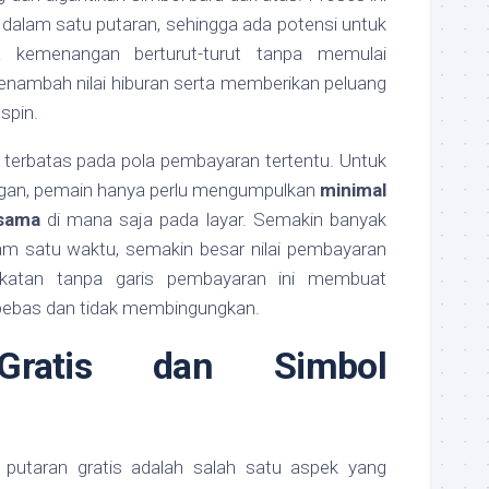
li dalam satu putaran, sehingga ada potensi untuk
a kemenangan berturut-turut tanpa memulai
 menambah nilai hiburan serta memberikan peluang
spin.
k terbatas pada pola pembayaran tertentu. Untuk
an, pemain hanya perlu mengumpulkan
minimal
 sama
di mana saja pada layar. Semakin banyak
am satu waktu, semakin besar nilai pembayaran
ekatan tanpa garis pembayaran ini membuat
 bebas dan tidak membingungkan.
Gratis dan Simbol
putaran gratis adalah salah satu aspek yang