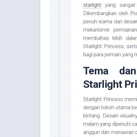
starlight
yang sangat p
Dikembangkan oleh Pr
penuh warna dan desai
mekanisme permainan 
membahas lebih dalam 
Starlight Princess, se
bagi para pemain yang 
Tema dan
Starlight Pr
Starlight Princess memil
dengan tokoh utama ber
bintang. Desain visualn
malam yang dipenuhi cah
anggun dan menawan de