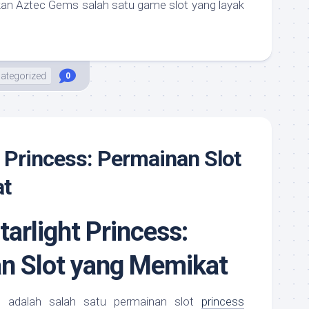
kan Aztec Gems salah satu game slot yang layak
ategorized
0
t Princess: Permainan Slot
t
tarlight Princess:
n Slot yang Memikat
ss adalah salah satu permainan slot
princess