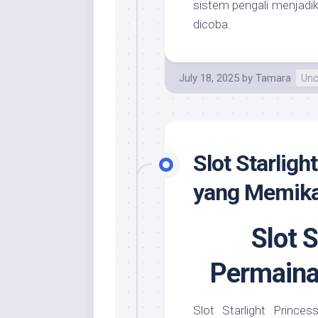
sistem pengali menjadi
dicoba.
July 18, 2025
by
Tamara
Unc
Slot Starligh
yang Memika
Slot S
Permaina
Slot Starlight Prince