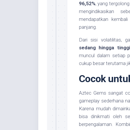
96,52%
, yang tergolong
mengindikasikan se
mendapatkan kembali 
panjang.
Dari sisi volatilitas
sedang hingga tingg
muncul dalam setiap p
cukup besar terutama ji
Cocok untu
Aztec Gems sangat co
gameplay sederhana na
Karena mudah dimainkan
bisa dinikmati oleh 
berpengalaman. Kombin