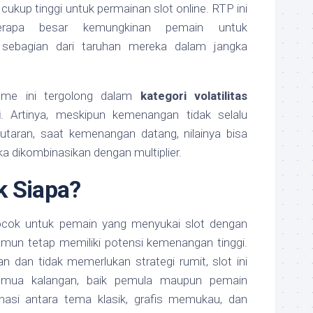
 cukup tinggi untuk permainan slot online. RTP ini
berapa besar kemungkinan pemain untuk
sebagian dari taruhan mereka dalam jangka
, game ini tergolong dalam
kategori volatilitas
i
. Artinya, meskipun kemenangan tidak selalu
utaran, saat kemenangan datang, nilainya bisa
ka dikombinasikan dengan multiplier.
k Siapa?
cok untuk pemain yang menyukai slot dengan
mun tetap memiliki potensi kemenangan tinggi.
 dan tidak memerlukan strategi rumit, slot ini
semua kalangan, baik pemula maupun pemain
asi antara tema klasik, grafis memukau, dan