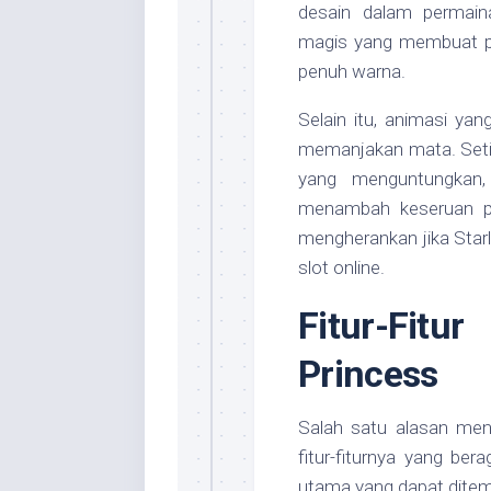
desain dalam permain
magis yang membuat pe
penuh warna.
Selain itu, animasi ya
memanjakan mata. Seti
yang menguntungkan, 
menambah keseruan pe
mengherankan jika Starl
slot online.
Fitur-Fitu
Princess
Salah satu alasan meng
fitur-fiturnya yang ber
utama yang dapat ditem