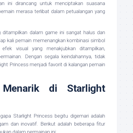
an ini dirancang untuk menciptakan suasana
main merasa terlibat dalam petualangan yang
ng ditampilkan dalam game ini sangat halus dan
ap kali pemain memenangkan kombinasi simbol
efek visual yang menakjubkan ditampilkan,
rmainan. Dengan segala keindahannya, tidak
ight Princess menjadi favorit di kalangan pemain
r Menarik di Starlight
apa Starlight Princess begitu digemari adalah
agam dan inovatif. Berikut adalah beberapa fitur
ukan dalam permainan ini: