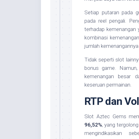
Setiap putaran pada g
pada reel pengali. Pen
terhadap kemenangan y
kombinasi kemenangan 
jumlah kemenangannya ak
Tidak seperti slot lainn
bonus game. Namun, k
kemenangan besar d
keseruan permainan.
RTP dan Vola
Slot Aztec Gems memi
96,52%
, yang tergolong
mengindikasikan se