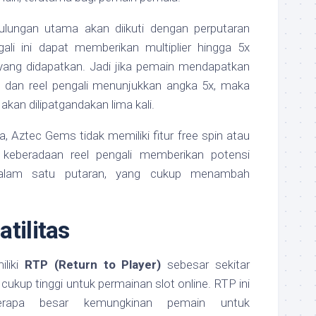
ulungan utama akan diikuti dengan perputaran
gali ini dapat memberikan multiplier hingga 5x
ang didapatkan. Jadi jika pemain mendapatkan
dan reel pengali menunjukkan angka 5x, maka
an dilipatgandakan lima kali.
ya, Aztec Gems tidak memiliki fitur free spin atau
eberadaan reel pengali memberikan potensi
alam satu putaran, yang cukup menambah
tilitas
liki
RTP (Return to Player)
sebesar sekitar
 cukup tinggi untuk permainan slot online. RTP ini
berapa besar kemungkinan pemain untuk