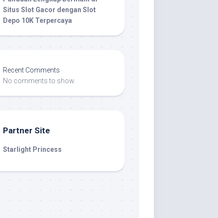
Situs Slot Gacor dengan Slot
Depo 10K Terpercaya
Recent Comments
No comments to show.
Partner Site
Starlight Princess