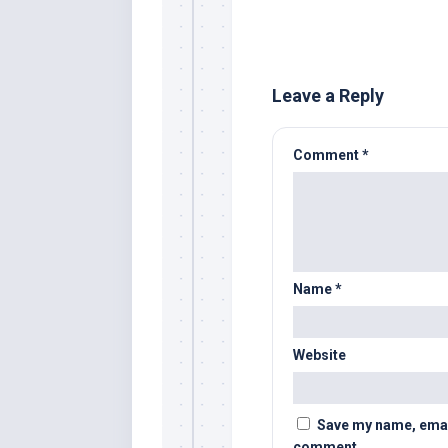
Leave a Reply
Comment
*
Name
*
Website
Save my name, email,
comment.