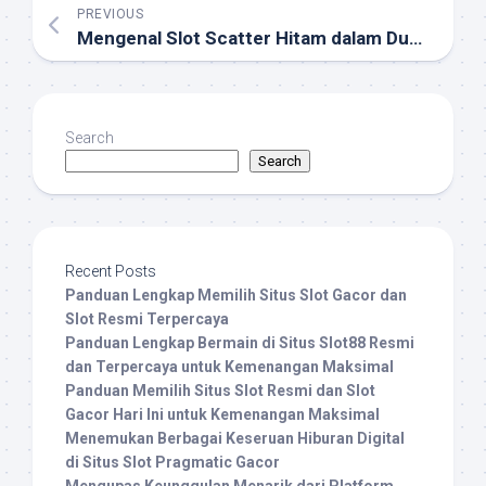
PREVIOUS
Mengenal Slot Scatter Hitam dalam Dunia Permainan Slot Online
Search
Search
Recent Posts
Panduan Lengkap Memilih Situs Slot Gacor dan
Slot Resmi Terpercaya
Panduan Lengkap Bermain di Situs Slot88 Resmi
dan Terpercaya untuk Kemenangan Maksimal
Panduan Memilih Situs Slot Resmi dan Slot
Gacor Hari Ini untuk Kemenangan Maksimal
Menemukan Berbagai Keseruan Hiburan Digital
di Situs Slot Pragmatic Gacor