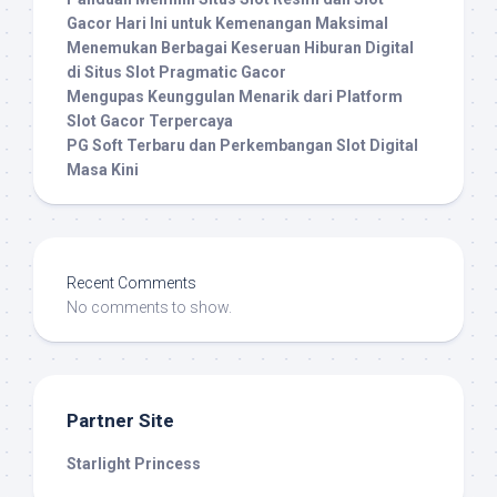
Gacor Hari Ini untuk Kemenangan Maksimal
Menemukan Berbagai Keseruan Hiburan Digital
di Situs Slot Pragmatic Gacor
Mengupas Keunggulan Menarik dari Platform
Slot Gacor Terpercaya
PG Soft Terbaru dan Perkembangan Slot Digital
Masa Kini
Recent Comments
No comments to show.
Partner Site
Starlight Princess