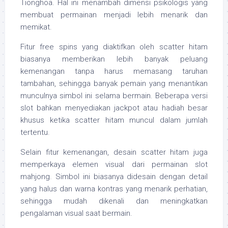
Tionghoa. Hal ini menambah dimensi psikologis yang
membuat permainan menjadi lebih menarik dan
memikat.
Fitur free spins yang diaktifkan oleh scatter hitam
biasanya memberikan lebih banyak peluang
kemenangan tanpa harus memasang taruhan
tambahan, sehingga banyak pemain yang menantikan
munculnya simbol ini selama bermain. Beberapa versi
slot bahkan menyediakan jackpot atau hadiah besar
khusus ketika scatter hitam muncul dalam jumlah
tertentu.
Selain fitur kemenangan, desain scatter hitam juga
memperkaya elemen visual dari permainan slot
mahjong. Simbol ini biasanya didesain dengan detail
yang halus dan warna kontras yang menarik perhatian,
sehingga mudah dikenali dan meningkatkan
pengalaman visual saat bermain.