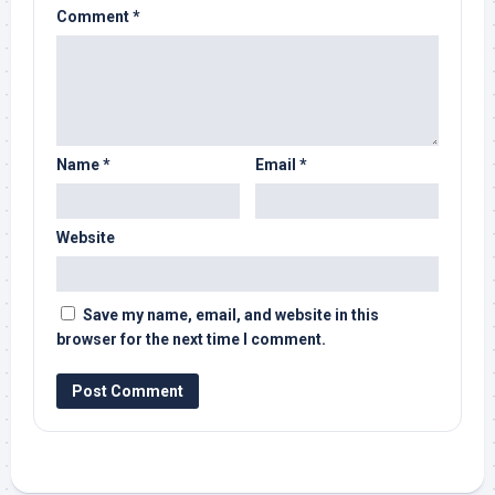
Comment
*
Name
*
Email
*
Website
Save my name, email, and website in this
browser for the next time I comment.