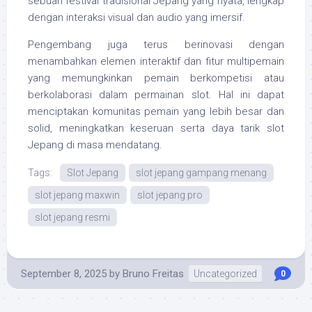
sebuah festival tradisional Jepang yang nyata, lengkap
dengan interaksi visual dan audio yang imersif.
Pengembang juga terus berinovasi dengan
menambahkan elemen interaktif dan fitur multipemain
yang memungkinkan pemain berkompetisi atau
berkolaborasi dalam permainan slot. Hal ini dapat
menciptakan komunitas pemain yang lebih besar dan
solid, meningkatkan keseruan serta daya tarik slot
Jepang di masa mendatang.
Tags:
Slot Jepang
slot jepang gampang menang
slot jepang maxwin
slot jepang pro
slot jepang resmi
September 8, 2025
by
Bruno Freitas
Uncategorized
0