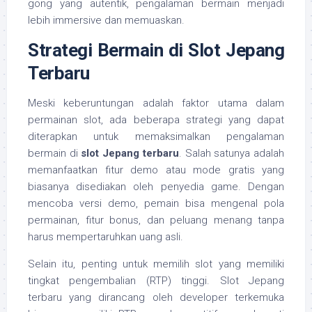
gong yang autentik, pengalaman bermain menjadi
lebih immersive dan memuaskan.
Strategi Bermain di Slot Jepang
Terbaru
Meski keberuntungan adalah faktor utama dalam
permainan slot, ada beberapa strategi yang dapat
diterapkan untuk memaksimalkan pengalaman
bermain di
slot Jepang terbaru
. Salah satunya adalah
memanfaatkan fitur demo atau mode gratis yang
biasanya disediakan oleh penyedia game. Dengan
mencoba versi demo, pemain bisa mengenal pola
permainan, fitur bonus, dan peluang menang tanpa
harus mempertaruhkan uang asli.
Selain itu, penting untuk memilih slot yang memiliki
tingkat pengembalian (RTP) tinggi. Slot Jepang
terbaru yang dirancang oleh developer terkemuka