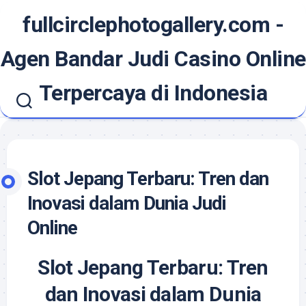
Skip
fullcirclephotogallery.com -
to
content
Agen Bandar Judi Casino Online
Terpercaya di Indonesia
Slot Jepang Terbaru: Tren dan
Inovasi dalam Dunia Judi
Online
Slot Jepang Terbaru: Tren
dan Inovasi dalam Dunia